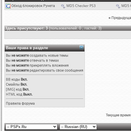
Обход блокировок Рунета
MD5 Checker PS3
MD5 
«
Предыдуща
Здесь присутствуют: 3
(пользователей: 0 , гостей: 3)
Ваши права в разделе
Вы
не можете
создавать новые темы
Вы
не можете
отвечать в темах
Вы
не можете
прикреплять вложения
Вы
не можете
редактировать свои сообщения
BB коды
Вкл.
Смайлы
Вкл.
[IMG]
код
Вкл.
HTML код
Выкл.
Правила форума
Текущее время