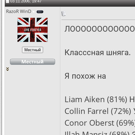
03.11.2006, 19:47
RazoR WinD
ЛОООООООООООО
Класссная шняга.
Я похож на
Liam Aiken (81%) Н
Collin Farrel (72%) 
Conor Oberst (69%
Illah Mansiz (68%