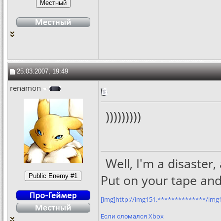
25.03.2007, 19:49
renamon
)))))))))
Well, I'm a disaste
Put on your tape and
[img]http://img151.**************/img
Если сломался Xbox