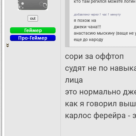
кто там регился можете логин
добавлено через 1 час 1 минуту
я похож на
джеки чана!!!
анастасию мыскину (ваще не у
еще до народу
сори за оффтоп
судят не по навык
лица
это нормально дж
как я говорил выш
карлос ферейра - 