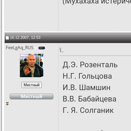
(Мухахаха истерич
16.12.2007, 12:53
FeeLgAq_RUS
Д.Э. Розенталь
Н.Г. Гольцова
И.В. Шамшин
В.В. Бабайцева
Г. Я. Солганик