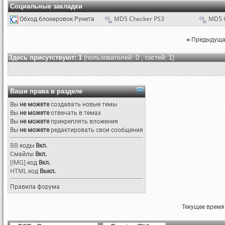
Социальные закладки
Обход блокировок Рунета
MD5 Checker PS3
MD5 
«
Предыдуща
Здесь присутствуют: 1
(пользователей: 0 , гостей: 1)
Ваши права в разделе
Вы
не можете
создавать новые темы
Вы
не можете
отвечать в темах
Вы
не можете
прикреплять вложения
Вы
не можете
редактировать свои сообщения
BB коды
Вкл.
Смайлы
Вкл.
[IMG]
код
Вкл.
HTML код
Выкл.
Правила форума
Текущее время