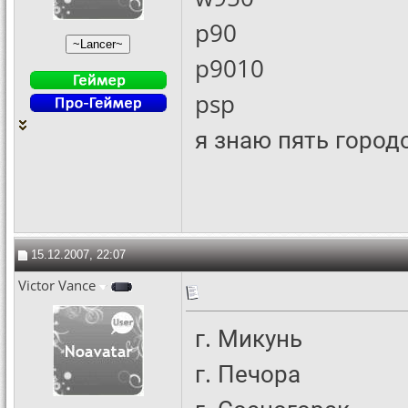
p90
p9010
psp
я знаю пять город
15.12.2007, 22:07
Victor Vance
г. Микунь
г. Печора