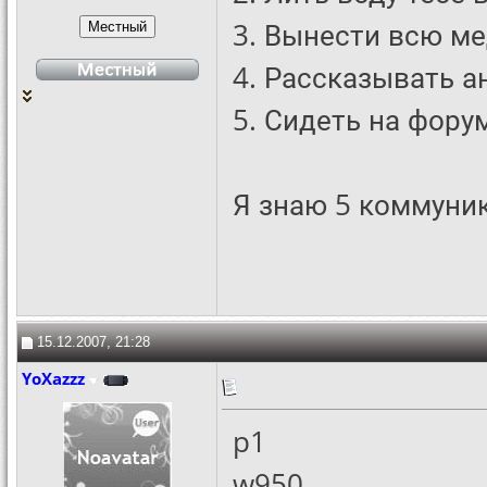
3. Вынести всю ме
4. Рассказывать 
5. Сидеть на фору
Я знаю 5 коммуник
15.12.2007, 21:28
YoXazzz
p1
w950