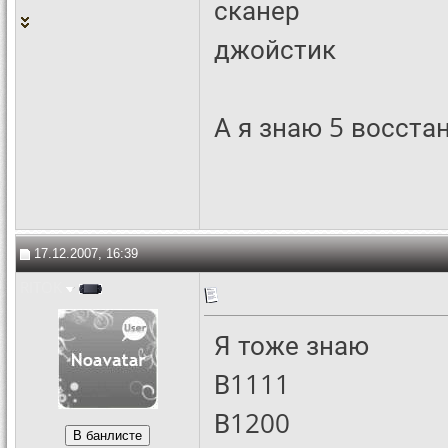
сканер
джойстик
А я знаю 5 восста
17.12.2007, 16:39
RITOK
Я тоже знаю
В1111
В1200