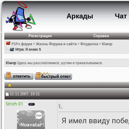
Аркады
Чат
Регистрация
Справка
PSPx форум
>
Жизнь Форума и сайта
>
Флудилка
>
Юмор
Игра: Я знаю 5
Юмор
Здесь мы расслабляемся, шутим и прикалываемся.
11.11.2007, 19:21
Strizh 01
Я имел ввиду поб