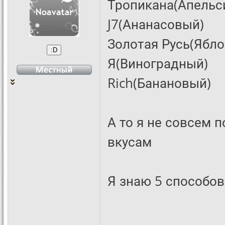
Тропикана(Апельс
J7(Ананасовый)
Золотая Русь(Ябл
Я(Виноградный)
Rich(Банановый)
А то я не совсем 
вкусам
Я знаю 5 способов