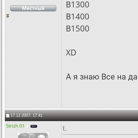
В1300
В1400
В1500
XD
А я знаю Все на д
17.12.2007, 17:41
Strizh 01