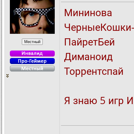
Мининова
ЧерныеКошки
ПайретБей
Диманоид
Торрентспай
Я знаю 5 игр 