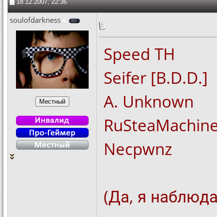
18.12.2007, 22:36
soulofdarkness
Speed TH
Seifer [B.D.D.]
A. Unknown
RuSteaMachin
Necpwnz
(Да, я наблюд