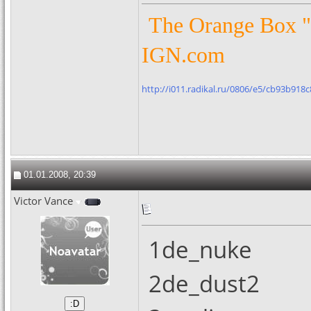
The Orange Box 
IGN.com
http://i011.radikal.ru/0806/e5/cb93b918c
01.01.2008, 20:39
Victor Vance
1de_nuke
2de_dust2