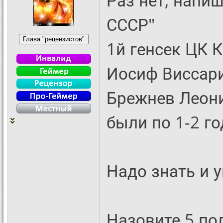
Раз нет, напиш
СССР"
1й генсек ЦК 
Иосиф Виссари
Брежнев Леони
были по 1-2 го
Надо знать и 
Назовите 5 по