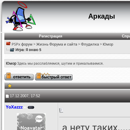
Аркады
Регистрация
Спр
PSPx форум
>
Жизнь Форума и сайта
>
Флудилка
>
Юмор
Игра: Я знаю 5
Юмор
Здесь мы расслабляемся, шутим и прикалываемся.
17.12.2007, 17:52
YoXazzz
а нету таких.....