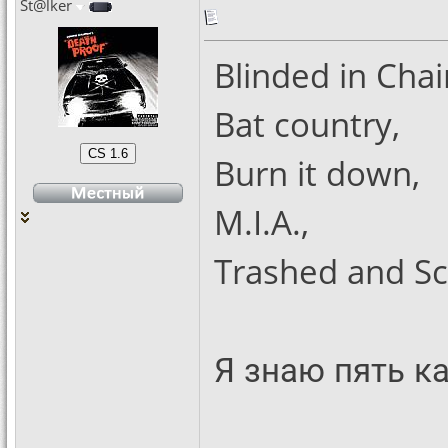
St@lker
Blinded in Chai
Bat country,
Burn it down,
M.I.A.,
Trashed and Sc
Я знаю пять ка