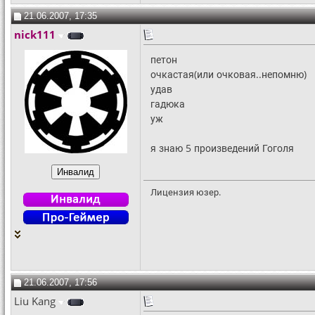
21.06.2007, 17:35
nick111
петон
очкастая(или очковая..непомню)
удав
гадюка
уж
я знаю 5 произведений Гоголя
Лицензия юзер.
21.06.2007, 17:56
Liu Kang