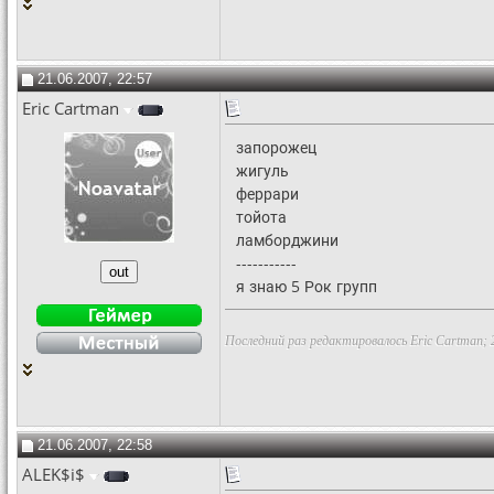
21.06.2007, 22:57
Eric Cartman
запорожец
жигуль
феррари
тойота
ламборджини
-----------
я знаю 5 Рок групп
Последний раз редактировалось Eric Cartman; 
21.06.2007, 22:58
ALEK$i$