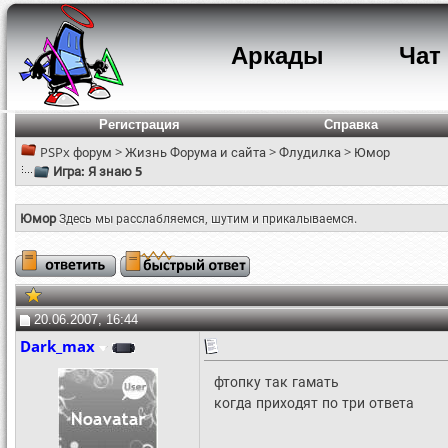
Аркады
Чат
Регистрация
Справка
PSPx форум
>
Жизнь Форума и сайта
>
Флудилка
>
Юмор
Игра: Я знаю 5
Юмор
Здесь мы расслабляемся, шутим и прикалываемся.
20.06.2007, 16:44
Dark_max
фтопку так гамать
когда приходят по три ответа