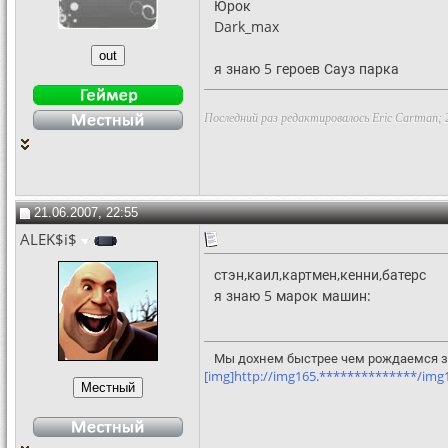
Юрок
Dark_max
я знаю 5 героев Сауз парка
Последний раз редактировалось Eric Cartman; 
21.06.2007, 22:55
ALEK$i$
стэн,каил,картмен,кенни,батерс
я знаю 5 марок машин:
Мы дохнем быстрее чем рождаемся за
[img]http://img165.**************/img16