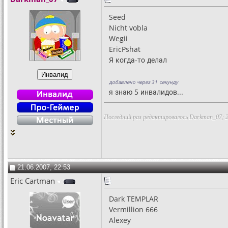
Seed
Nicht vobla
Wegii
EricPshat
Я когда-то делал
добавлено через 31 секунду
я знаю 5 инвалидов...
Последний раз редактировалось Darkman_07; 2
21.06.2007, 22:53
Eric Cartman
Dark TEMPLAR
Vermillion 666
Alexey