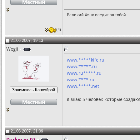
Великий Хэнк следит за тобой
(4)
21.06.2007, 19:13
Wegii
www.*****kife.ru
www.*****.ru
www.ru*****.ru
www.****.ru
www.*****.net
я знаю 5 человек которые создаю
21.06.2007, 21:09
Darkman_07