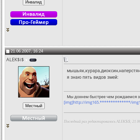
21.06.2007, 16:24
ALEK$i$
мышьяк,курара,диоксин,наперстян
я знаю пять видов змей:
Мы дохнем быстрее чем рождаемся за
[img]http://img165.**************/img16
Последний раз редактировалось ALEK$i$; 21.0