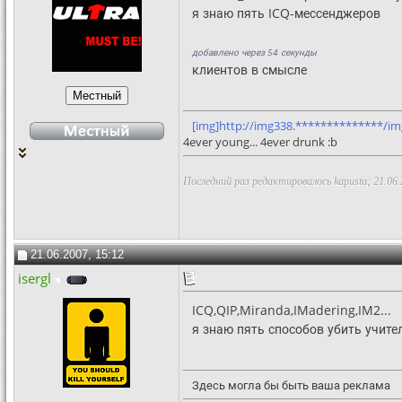
я знаю пять ICQ-мессенджеров
добавлено через 54 секунды
клиентов в смысле
[img]http://img338.**************/im
4ever young... 4ever drunk :b
Последний раз редактировалось kapusta; 21.06
21.06.2007, 15:12
isergl
ICQ,QIP,Miranda,IMadering,IM2...
я знаю пять способов убить учит
Здесь могла бы быть ваша реклама