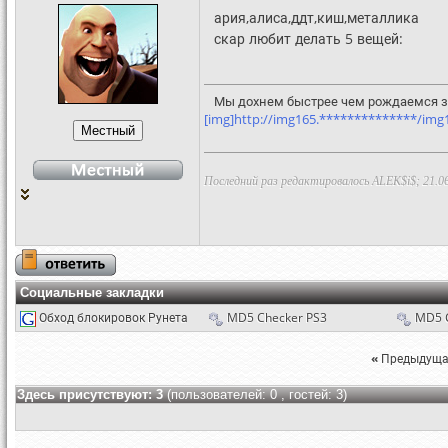
ария,алиса,ддт,киш,металлика
скар любит делать 5 вещей:
Мы дохнем быстрее чем рождаемся за
[img]http://img165.**************/img16
Последний раз редактировалось ALEK$i$; 21.0
Социальные закладки
Обход блокировок Рунета
MD5 Checker PS3
MD5 
«
Предыдуща
Здесь присутствуют: 3
(пользователей: 0 , гостей: 3)