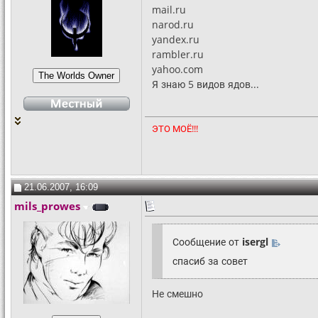
mail.ru
narod.ru
yandex.ru
rambler.ru
yahoo.com
Я знаю 5 видов ядов...
ЭТО МОЁ!!!
21.06.2007, 16:09
mils_prowes
Сообщение от
isergl
спасиб за совет
Не смешно