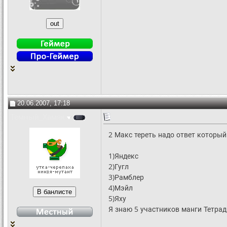
20.06.2007, 17:18
Темный_Хамяк
2 Макс тереть надо ответ который
1)Яндекс
2)Гугл
3)Рамблер
4)Мэйл
5)Яху
Я знаю 5 участников манги Тетрад