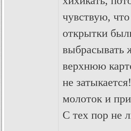
хихикать, пото
чувствую, что 
открытки были
выбрасывать ж
верхнюю карто
не затыкается
молоток и при
С тех пор не