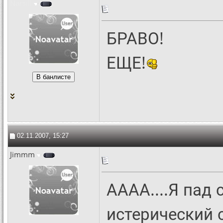
Narsill
БРАВО!
ЕЩЕ!
02.11.2007, 15:27
Jimmm
АААА....Я пад
истерический 