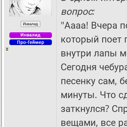
вопрос:
"Аааа! Вчера 
который поет 
внутри лапы м
Сегодня чебур
песенку сам, 
минуты. Что сд
заткнулся? Сп
вещами, все р