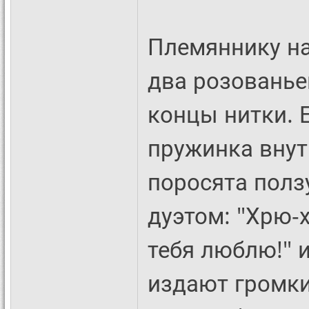
Племяннику на
два розованье
концы нитки. Е
пружинка внут
поросята ползу
дуэтом: "Хрю-
тебя люблю!" 
издают громки