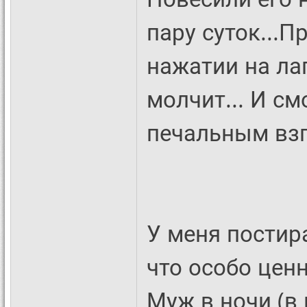
пару суток...П
нажатии на лап
молчит... И с
печальным взг
У меня постир
что особо цен
Муж в ночи (в