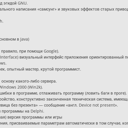
д эгидой GNU.
кального написания «самсунг» и звуковых эффектов старых приво
h.
новном в Java)
к правило, при помощи Google).
r Interface) визуальный интерфейс приложения ориентированный п
ows.
ек, опытный мастер, крутой программист.
основу какого-либо сервера.
indows 2000 (Win2k).
ошибки в программе, отлаживать программу (ловить баги в проге).
тройство, конструктивно законченная техническая система, имею
евица без презента» — сообщение «англ. Device not present».
программы на Delphi.
ная) версия программы или игры
ения, присваиваемые параметрам автоматически в том случае, ко