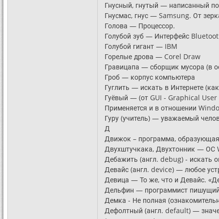
Гнусный, гнутый — написанный по
Гнусмас, гнус — Samsung. От зер
Голова — Процессор.
Голубой зуб — Интерфейс Bluetoot
Голубой гигант — IBM
Горелые дрова — Corel Draw
Гравицапа — сборщик мусора (в ос
Гроб — корпус компьютера
Гуглить — искать в Интернете (ка
Гуёвый — (от GUI - Graphical Use
Применяется и в отношении Wind
Гуру (учитель) — уважаемый челов
Д
Движок – программа, образующая 
Двухштучкака, Двухтонник — ОС W
Дебажить (англ. debug) - искать 
Девайс (англ. device) — любое ус
Девица — То же, что и Девайс. «Д
Дельфин — программист пишущий 
Демка - Не полная (ознакомитель
Дефолтный (англ. default) — знач