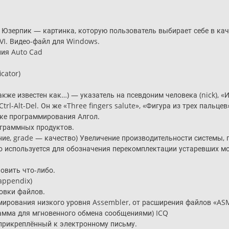
, Юзерпик — картинка, которую пользователь выбирает себе в кач
VI. Видео-файл для Windows.
ия Auto Cad
cator)
акже известен как…) — указатель на псевдоним человека (nick), 
l-Alt-Del. Он же «Three fingers salute», «Фигура из трех пальцев
ке программирования Алгол.
ограммных продуктов.
ние, grade — качество) Увеличение производительности системы,
 используется для обозначения перекомплектации устаревших м
новить что-либо.
appendix)
овки файлов.
ирования низкого уровня Assembler, от расширения файлов «AS
амма для мгновенного обмена сообщениями) ICQ
 прикреплённый к электронному письму.