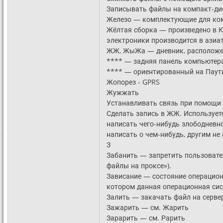
Записывать файлы на компакт-диск 
Железо — комплектующие для ко
Жёлтая сборка — произведено в К
электроники производится в азиат
ЖЖ, ЖыЖа — дневник, расположенн
**** — задняя панель компьютера (
**** — ориентированный на Паутин
Жопорез - GPRS
Жужжать
Устанавливать связь при помощи
Сделать запись в ЖЖ. Использует
написать чего-нибудь злободневно
написать о чем-нибудь, другим не
З
Забанить — запретить пользовател
файлы на проксе»).
Зависание — состояние операцион
котором данная операционная сис
Залить — закачать файл на серве
Зажарить — см. Жарить
Зарарить — см. Рарить