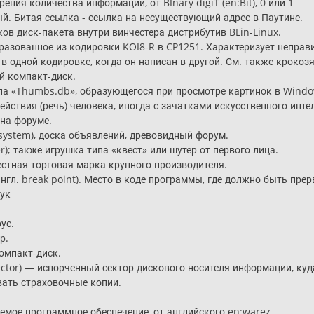
ния количества информации, от BInary digiT (en:Bit), 0 или 1
. Битая ссылка - ссылка на несуществующий адрес в Паутине.
ов диск-пакета внутри винчестера дистрибутив BLin-Linux.
азованное из кодировки KOI8-R в CP1251. Характеризует неправ
в одной кодировке, когда он написан в другой. См. также крокоз
 компакт-диск.
а «Thumbs.db», образующегося при просмотре картинок в Wind
твия (речь) человека, иногда с зачатками искусственного интеллек
 на форуме.
 system), доска объявлений, древовидный форум.
); также игрушка типа «квест» или шутер от первого лица.
естная торговая марка крупного производителя.
гл. break point). Место в коде программы, где должно быть прерв
бук
ус.
р.
омпакт-диск.
sector) — испорченный сектор дискового носителя информации, ку
вать страховочные копии.
емое программное обеспечение, от английского en:warez.