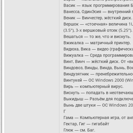
Васик — язык прогрммирования Б
Ванесса, ОдинЭсия — внутренний
Веник — Винчестер, жёсткий диск.
Вершок — «стоечная» величина 1U
(3.5"), 3-x вершковый отсек (5.25").
Вешаться — то же, что и виснуть.
Вжикалка — матричный принтер.
Видюха, Вика — видео (графическа
Вижуалка — Среда программирован
Винт, Винч — жёсткий диск. От «в
Виндовоз, Винды, Винда, Вынь, В
Виндузятник — пренебрежительно
Винтукей — ОС Windows 2000 (Win
Вирь — компьютерный вирус.
Виснуть — попадать в неотвечающе
Выкидыш — Разъём для подключен
Вынь две штуки — ОС Windows 200
Г
Гама — Компьютерная игра, от ан
Гектар, Гиг — гигабайт
Глюк — см. Баг.