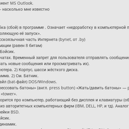
иент MS Outlook.
 — насколько мне известно
бка (сбой) в программе . Означает «недоработку в компьютерно
воляющую её запуск».
скоязычная часть Интернета (bynet, от .by)
ации (равен 8 битам)
Бэйсик.
 чатах. Временный запрет для пользователя отправлять сообщени
сать новые сообщения или просматривать их).
тера. 2) Корпус, шасси жёсткого диска.
амма. 2) См. Батник.
йл (bat-файл) DOS/Windows.
Прессовать батоны» (англ. press button) «Жать/давить батоны» — 
«tower».
ворится про компьютер, работающий без дисплея и клавиатуры (об
з авторитетных компьютерных фирм (IBM, DELL, HP, и тд). Аналог
нейки BSD.
йсик.
динамик.