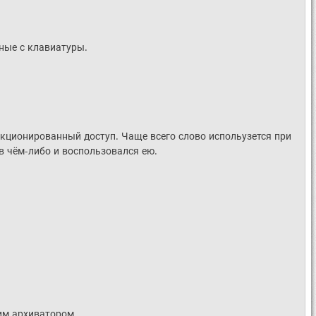
нные с клавиатуры.
кционированный доступ. Чаще всего слово испольузется при
в чём-либо и воспользовался ею.
им архиватором.