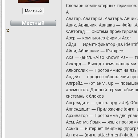
Словарь компьютерных терминов:
А
Аватар, Аватарка, Аватара, Авчик
Авик, Авишник, Авишка — Файл .A
sАвтогад — Система проектирован
Азер — компьютер фирмы Acer
Айди — Идентификатор (ID, identifi
Айпи, Айпишник — IP-адрес.
Ака — (англ. «Also Known As» — т
Аккорд — Выход тремя пальцами Ctr
Алкоголик — Программист на язы
Апдейт — процесс обновления пр
Апгрейд — (от англ. up — повыше
элементов. Данный термин обычно
системных блоков
Апгрейдить — (англ. upgrade), Об
Аппендицит — Приложение (англ. 
Архиватор — Программа для упак
Асм, Астма Язык — язык программ
Аська — интернет-пейджер (прогр
Аттач — (англ. attachment) Файл,