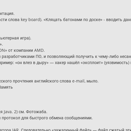
нтация.
сти слова key board). «Кляцать батонами по доске» - вводить да
ьютерная игра).
».
ON» от компании AMD.
 разработчиками ПО, и позволяющий получить к чему-либо несан
ример: «он влез в дыру» — хакер нашёл «эксплоит» (уязвимость) 
ского прочтения английского слова e-mail, мыло.
Память
 Java. 2) см. Фотожаба.
й протокол для быстрого обмена сообщениями.
тора JAR. Следовательно «зажаренный файл» — файл сжатый эт