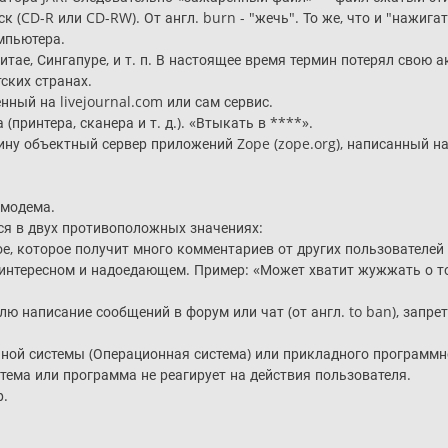
(CD-R или CD-RW). От англ. burn - "жечь". То же, что и "нажигать
мпьютера.
итае, Сингапуре, и т. п. В настоящее время термин потерял сво
ских странах.
ый на livejournal.com или сам сервис.
принтера, сканера и т. д.). «Втыкать в ****».
у объектный сервер приложений Zope (zope.org), написанный на 
 модема.
ся в двух противоположных значениях:
е, которое получит много комментариев от других пользователей
 интересном и надоедающем. Пример: «Может хватит жужжать о том
ю написание сообщений в форум или чат (от англ. to ban), запрет
ной системы (Операционная система) или прикладного программно
тема или программа не реагирует на действия пользователя.
р.