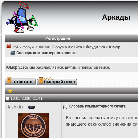
Аркады
Регистрация
PSPx форум
>
Жизнь Форума и сайта
>
Флудилка
>
Юмор
Словарь компьютерного слэнга
Юмор
Здесь мы расслабляемся, шутим и прикалываемся.
10.03.2008, 21:41
flashkin
Словарь компьютерного слэнга
Вот решил сделать темку по компь
знающего каких-либо значения сло