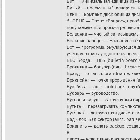
Бит — минимальная единица измере
Битый — поломанный, испорченный
Блин — компакт-диск один из диск
бНОПНЯ — Слово «Вопрос», преобр
получаемые при просмотре текста 
Болванка — чистый записываемый
Большие пальцы — Название файл
Бот — программа, эмулирующая дейс
учётная запись у одного человека
ББС, Борда — BBS (bulletin board
Бродилка — браузер (англ. browser
Брэнд — от англ. brandname, изв
Брякпойнт — точка прерывания (ан
Бук, бяка — англ. notebook , ноут
Букварь — руководство.
Бутовый вирус — загрузочный вир
Бутить — перезагрузить компьюте
Бутявка — загрузочная дискета, к
Бэд-блок, Бэд-сектор (англ. bad 
Бэкапить — делать backuр, созда
В
Варез — нелегально распространя