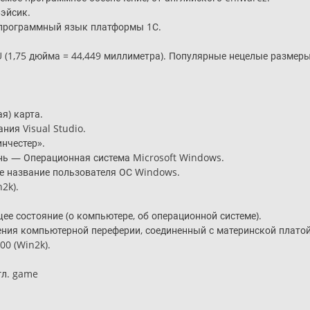
эйсик.
 программный язык платформы 1С.
 (1,75 дюйма = 44,449 миллиметра). Популярные нецелые размер
я) карта.
ия Visual Studio.
инчестер».
онь — Операционная система Microsoft Windows.
е название пользователя ОС Windows.
2k).
е состояние (о компьютере, об операционной системе).
ия компьютерной переферии, соединенный с материнской плато
0 (Win2k).
гл. game