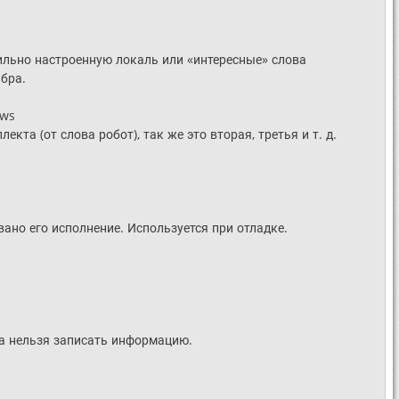
ильно настроенную локаль или «интересные» слова
ябра.
ows
та (от слова робот), так же это вторая, третья и т. д.
ано его исполнение. Используется при отладке.
да нельзя записать информацию.