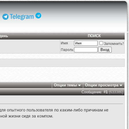
день
ПОИСК
Имя
Запомнить?
Пароль
Опции темы
Опции просмотра
Сообщение: #
1
(633386)
и для опытного пользователя по каким-либо причинам не
вной жизни сидя за компом.