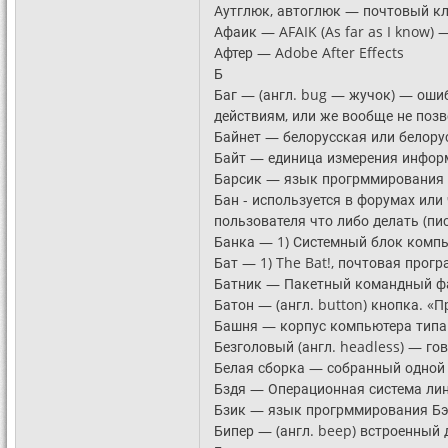
Аутглюк, автоглюк — почтовый кл
Афаик — AFAIK (As far as I know)
Афтер — Adobe After Effects
Б
Баг — (англ. bug — жучок) — оши
действиям, или же вообще не поз
Байнет — белорусская или белорус
Байт — единица измерения информ
Барсик — язык прогрммирования 
Бан - используется в форумах или
пользователя что либо делать (пи
Банка — 1) Системный блок компью
Бат — 1) The Bat!, почтовая прогр
Батник — Пакетный командный фа
Батон — (англ. button) кнопка. «
Башня — корпус компьютера типа 
Безголовый (англ. headless) — го
Белая сборка — собранный одной и
Бздя — Операционная система ли
Бзик — язык прогрммирования Бэ
Бипер — (англ. beep) встроенный 