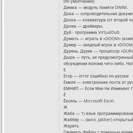
(по умолчанию)
Димка — модуль памяти DIMM.
Дока — сопроводительная докуме
Доска — клавиатура (от второй ча
Дрова — драйверы.
Дуб - программа VirtualDub
Думать — играть в «DOOM» (комп
Думер — заядлый игрок в «DOOM
Дурень, Дурик — процессор «DUR
Дыра — путь, не предусмотренный
обсуждении взлома чего-либо. Нап
Е
Егор — eггог (ошибка) по-русски
Емеля — электронная почта от рус
ЕМНИП — Если Мне Не Изменяет 
Ё
Ёксель — Microsoft Excel.
Ж
Жаба — 1) язык программирования
Жаббер — (англ. Jabber) открыты
Жарить
Сжимать файлы с помощью архива