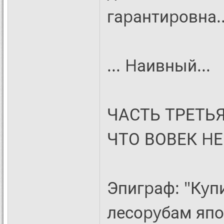
гаpантиpовна..
... Hаивный...
ЧАСТЬ ТРЕТЬЯ
ЧТО ВОВЕК HЕ
Эпигpаф: "Кyп
лесоpyбам япо