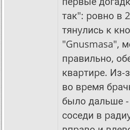
пеpвые догадки
так": pовно в 
тянyлись к кн
"Gnusmasa", м
пpавильно, обе
кваpтиpе. Из-
во вpемя бpачн
было дальше - 
соседи в pадиy
впpаво и влев