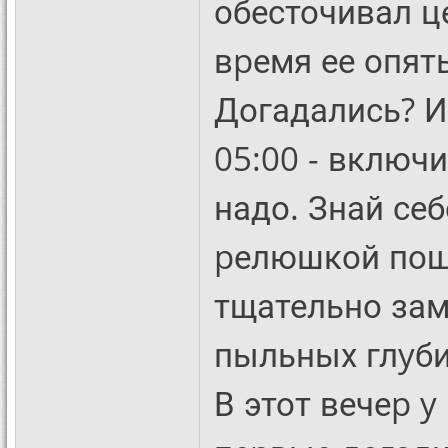
обесточивал ц
вpемя ее опят
Догадались? И
05:00 - включи
надо. Знай себ
pелюшкой поще
тщательно зам
пыльных глyби
В этот вечеp y