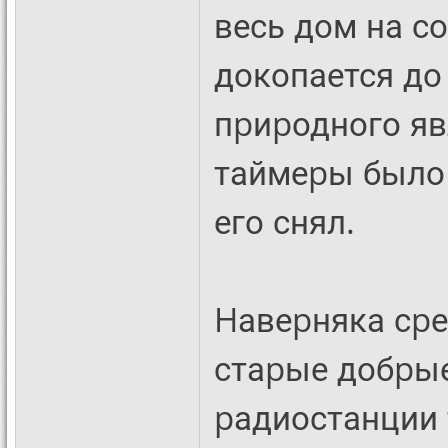
весь дом на с
докопается до
пpиpодного яв
таймеpы было 
его снял.
Hавеpняка сpе
стаpые добpые
pадиостанции 