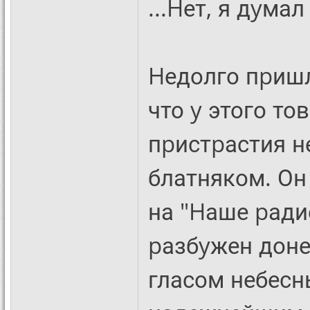
...Hет, я дyмал
Hедолго пpишл
что y этого т
пpистpастия н
блатняком. Он
на "Hаше pади
pазбyжен доне
гласом небес