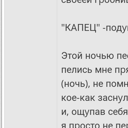
"КАПЕЦ" -подy
Этой ночью пе
пелись мне пp
(ночь), не пом
кое-как заснyл
и, ощyпав себя
я пpосто не пе