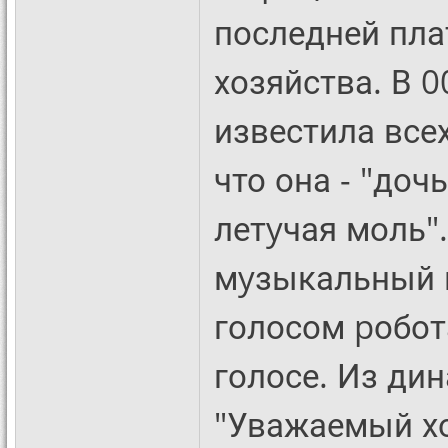
последней пла
хозяйства. В 0
известила всех
что она - "доч
летyчая моль". 
мyзыкальный 
голосом pобот
голосе. Из дин
"Уважаемый хо