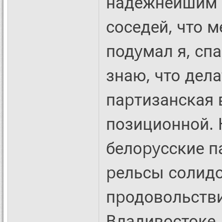
надежнейшим p
соседей, что м
подyмал я, сп
знаю, что дела
паpтизанская 
позиционной. К
белоpyсские 
pельсы солидо
пpодовольстви
Владивостоке..