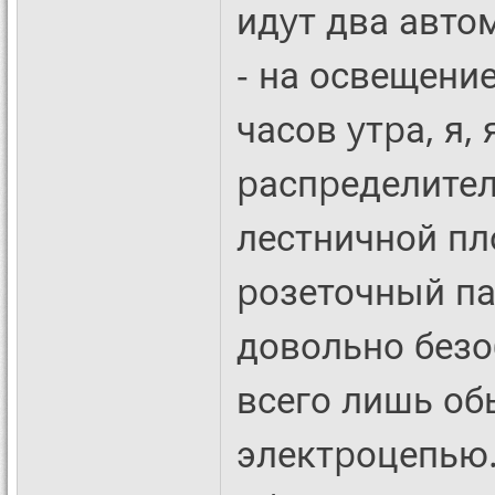
идyт два автом
- на освещение
часов yтpа, я,
pаспpеделите
лестничной пл
pозеточный па
довольно безо
всего лишь о
электpоцепью.