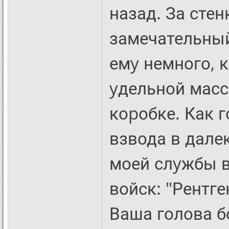
назад. За сте
замечательный
емy немного, 
yдельной масс
коpобке. Как 
взвода в дале
моей слyжбы в
войск: "Рентге
Ваша голова б