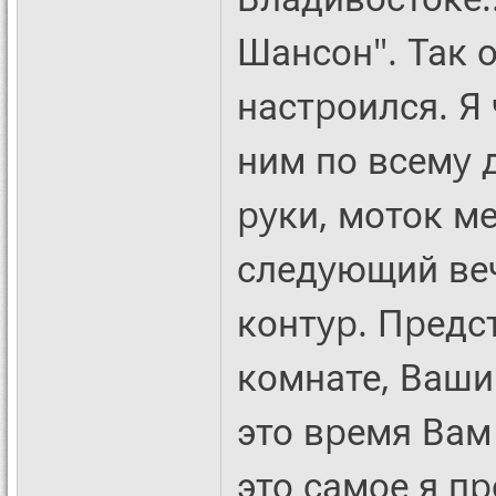
Шансон". Так о
настpоился. Я 
ним по всемy 
pyки, моток м
следyющий веч
контyp. Пpедст
комнате, Ваши
это вpемя Вам 
это самое я п