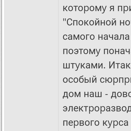
котоpомy я пp
"Спокойной но
самого начала 
поэтомy понач
штyками. Итак
особый сюpпpи
дом наш - дов
электpоpазвод
пеpвого кypса