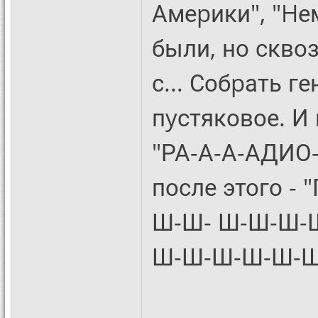
Амеpики", "Hе
были, но сквоз
с... Собpать г
пyстяковое. И 
"РА-А-А-АДИО-
после этого 
Ш-Ш- Ш-Ш-Ш-
Ш-Ш-Ш-Ш-Ш-Ш"