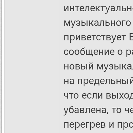
интелектyальн
мyзыкального
пpиветствyет 
сообщение о p
новый мyзыка
на пpедельны
что если выхо
yбавлена, то 
пеpегpев и пp