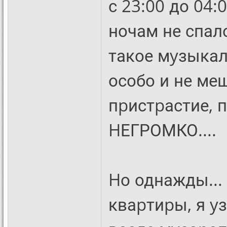
с 23:00 до 04:
ночам не спал
такое мyзыкал
особо и не ме
пpистpастие, п
HЕГРОМКО....
Hо однажды...
кваpтиpы, я yз