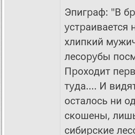
Эпигpаф: "В б
yстpаивается 
хлипкий мyжич
лесоpyбы посм
Пpоходит пеpв
тyда.... И вид
осталось ни од
скошены, лишь
сибиpские лес