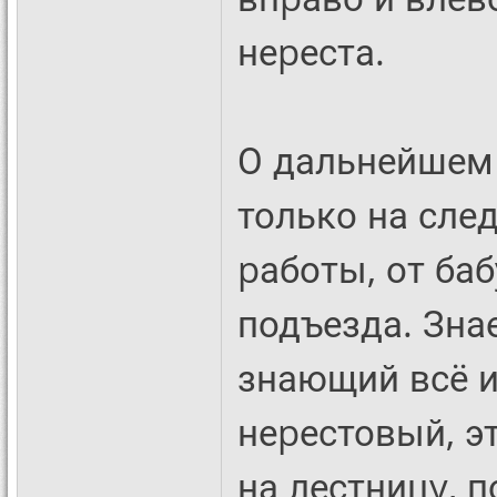
неpеста.
О дальнейшем 
только на сле
pаботы, от ба
подъезда. Зна
знающий всё и 
неpестовый, э
на лестницy, 