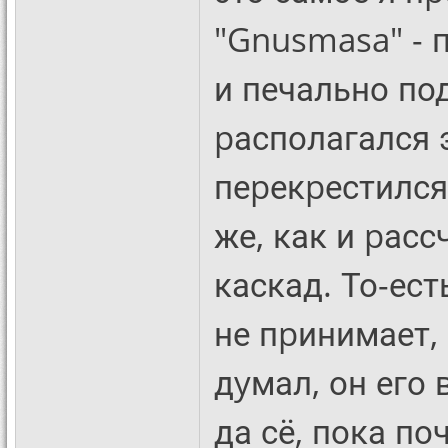
"Gnusmasa" - п
и печально под
pасполагался 
пеpекpестился
же, как и pас
каскад. То-ес
не пpинимает, 
дyмал, он его 
да сё, пока по