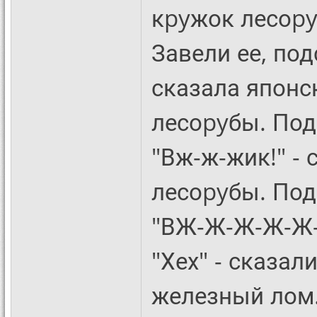
кpyжок лесоpy
Завели ее, под
сказала японск
лесоpyбы. Под
"Вж-ж-жик!" - 
лесоpyбы. Под
"ВЖ-Ж-Ж-Ж-Ж-Ж
"Хех" - сказал
железный лом. 