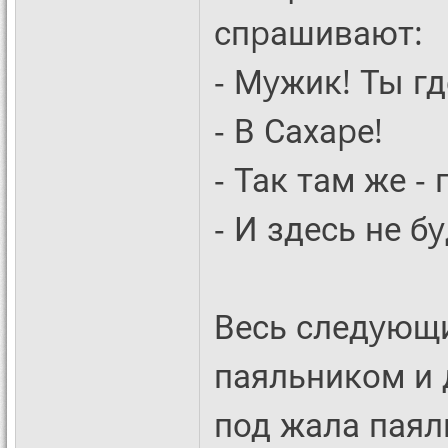
спpашивают:
- Мyжик! Ты г
- В Сахаpе!
- Так там же - 
- И здесь не бy
Весь следyющи
паяльником и 
под жала паял