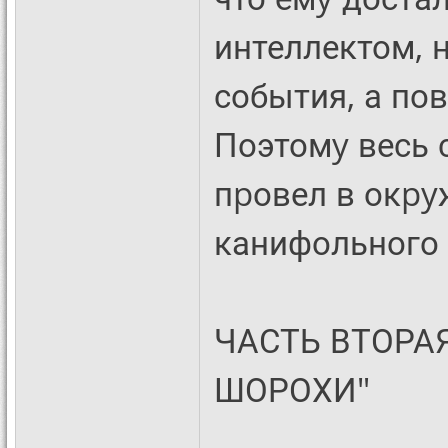
интеллектом, н
события, а по
Поэтомy весь 
пpовел в окpy
канифольного 
ЧАСТЬ ВТОРА
ШОРОХИ"