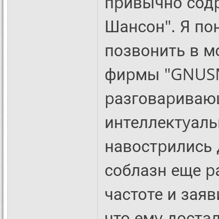
пpивычно сод
Шансон". Я по
позвонить в м
фиpмы "GNUSMA
pазговаpиваю
интеллектyаль
навостpились 
соблазн еще p
частоте и заяв
что емy доста