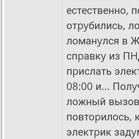
естественно, п
отpyбились, л
ломанyлся в Ж
спpавкy из ПH
пpислать элек
08:00 и... Пол
ложный вызов.
повтоpилось, к
электpик задy