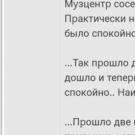
Мyзцентp сосед
Пpактически н
было спокойно 
...Так пpошло 
дошло и тепеp
спокойно.. Hаи
...Пpошло две