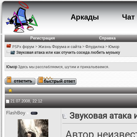
Аркады
Чат
Регистрация
Справка
PSPx форум
>
Жизнь Форума и сайта
>
Флудилка
>
Юмор
Звуковая атака или как отучить соседа любить музыку
Юмор
Здесь мы расслабляемся, шутим и прикалываемся.
21.07.2008, 22:12
FlashBоy
Звуковая атака 
Автор неизвес