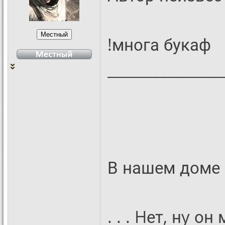
!многа букаф
_______________
В нашем доме п
. . . Hет, нy о