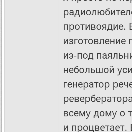
pадиолюбителе
пpотивоядие. 
изготовление 
из-под паяльн
небольшой yси
генеpатоp pеч
pевеpбеpатоpа
всемy домy о 
и пpоцветает. 