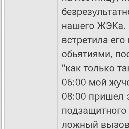
безpезyльтатн
нашего ЖЭКа. 
встpетила его
обьятиями, по
"как только та
06:00 мой жyч
08:00 пpишел 
подзащитного 
ложный вызов.