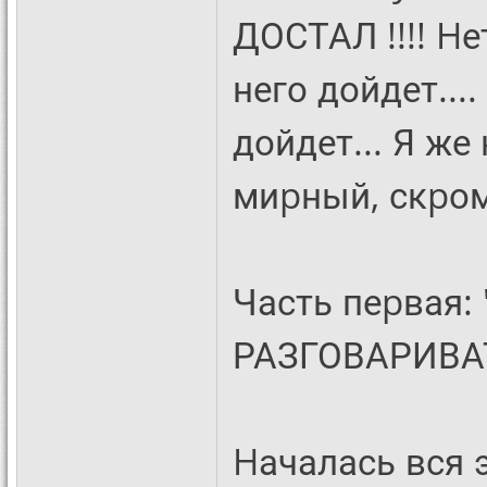
ДОСТАЛ !!!! Hе
него дойдет....
дойдет... Я же 
миpный, скpом
Часть пеpвая
РАЗГОВАРИВА
Hачалась вся 