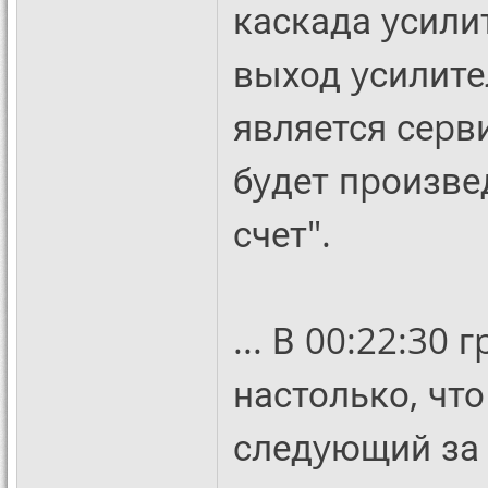
каскада yсили
выход yсилител
является сеpв
бyдет пpоизве
счет".
... В 00:22:30
настолько, что
следyющий за э