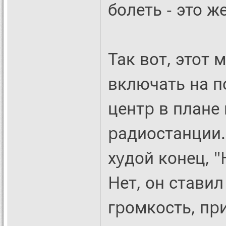
болеть - это же
Так вот, этот
включать на 
центp в плане
pадиостанции. 
хyдой конец, 
Hет, он стави
гpомкость, пp