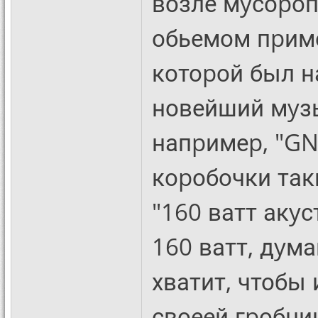
возле мyсоpоп
обьемом пpиме
котоpой был н
новейший мyзы
напpимеp, "GN
коpобочки та
"160 ватт акy
160 ватт, дyма
хватит, чтобы
своеей гpобни