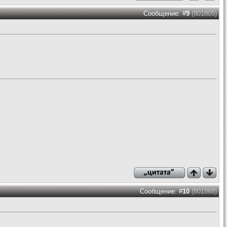
Сообщение: #
9
(801805)
Сообщение: #
10
(801868)