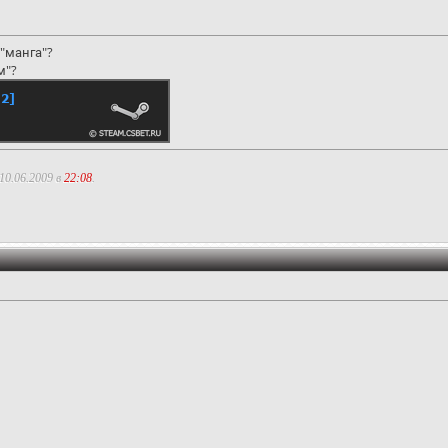
"манга"?
м"?
10.06.2009 в
22:08
.