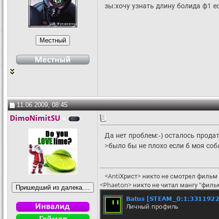
зы:хочу узнать длину болида ф1 е
11.06.2009, 08:45
DimoNimitSU
Да нет проблем:-) осталось продат
>было бы не плохо если б моя соба
<AntiХрист> никто не смотрел фильм 
<Phaeton> никто не читал мангу "филь