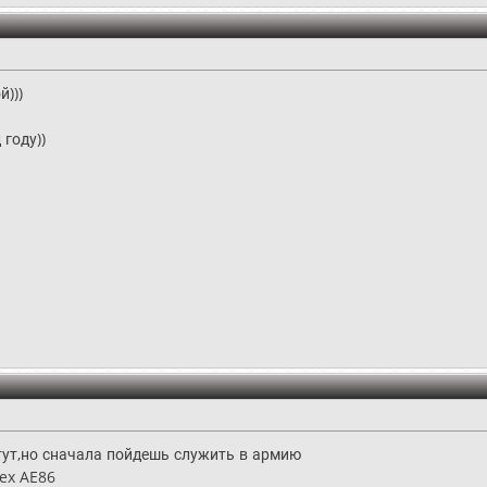
й)))
 году))
тут,но сначала пойдешь служить в армию
pex AE86