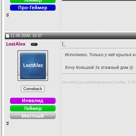
11.06.2009, 10:37
LostAlex
Исполнено. Только у неё крылья ка
Хочу большой 3х этажный дом )))
Последний раз редактировалось LostAlex; 11.06