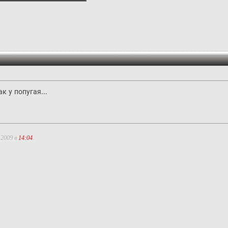
к у попугая...
.2009 в
14:04
.