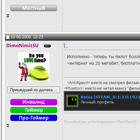
10.06.2009, 22:23
DimoNimitSU
Исполнено - теперь ты пилот болл
>интернет на 20 мегабит, бесплатн
<AntiХрист> никто не смотрел фильм 
<Phaeton> никто не читал мангу "филь
Последний раз редактировалось DimoNimitSU; 