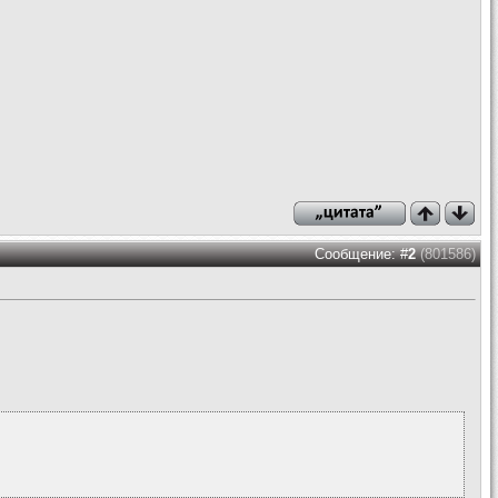
Сообщение: #
2
(801586)