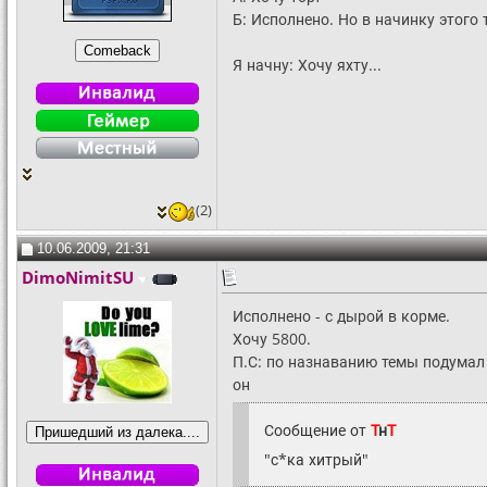
Б: Исполнено. Но в начинку этого т
Я начну: Хочу яхту...
(2)
10.06.2009, 21:31
DimoNimitSU
Исполнено - с дырой в корме.
Хочу 5800.
П.С: по назнаванию темы подумал 
он
Сообщение от
Т
н
Т
"с*ка хитрый"