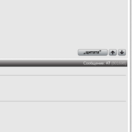
Сообщение: #
7
(801698)