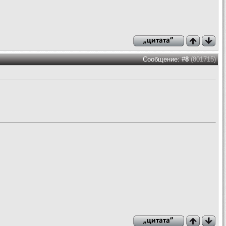
Сообщение: #
8
(801715)