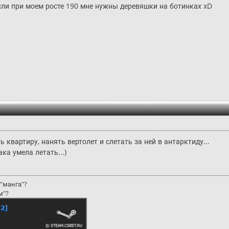
сли при моем росте 190 мне нужны деревяшки на ботинках xD
ь квартиру, нанять вертолет и слетать за ней в антарктиду...
ка умела летать...)
"манга"?
м"?