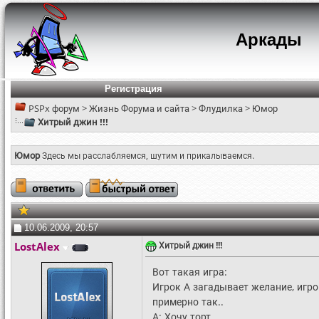
Аркады
Регистрация
PSPx форум
>
Жизнь Форума и сайта
>
Флудилка
>
Юмор
Хитрый джин !!!
Юмор
Здесь мы расслабляемся, шутим и прикалываемся.
10.06.2009, 20:57
LostAlex
Хитрый джин !!!
Вот такая игра:
Игрок А загадывает желание, игро
примерно так..
А: Хочу торт