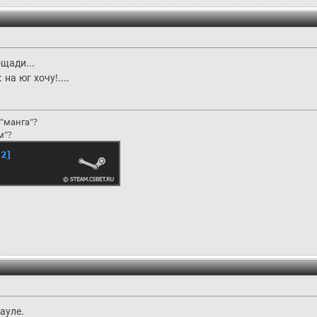
ощади...
 на юг хочу!....
"манга"?
м"?
ауле.