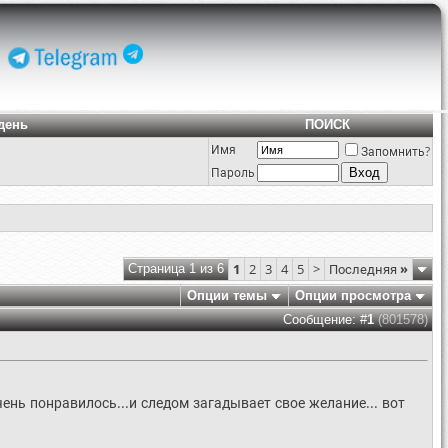
день
ПОИСК
Имя
Запомнить?
Пароль
1
2
3
4
5
>
Последняя
»
Страница 1 из 6
Опции темы
Опции просмотра
Сообщение: #
1
(801578)
ень понравилось...и следом загадывает свое желание... вот