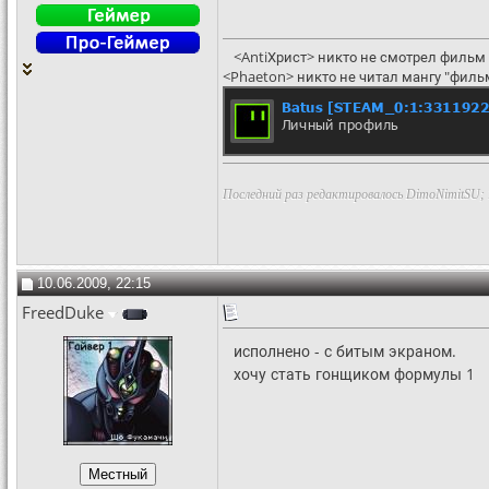
<AntiХрист> никто не смотрел фильм 
<Phaeton> никто не читал мангу "филь
Последний раз редактировалось DimoNimitSU; 
10.06.2009, 22:15
FreedDuke
исполнено - с битым экраном.
хочу стать гонщиком формулы 1