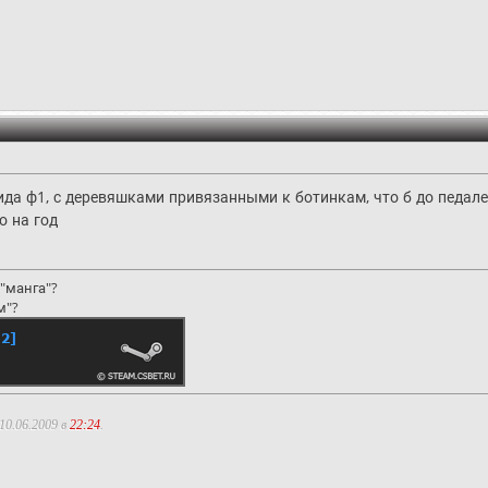
ида ф1, с деревяшками привязанными к ботинкам, что б до педале
о на год
"манга"?
м"?
10.06.2009 в
22:24
.