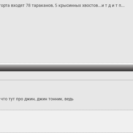
орта входят 78 тараканов, 5 крысинных хвостов...и т д и т п...
что тут про джин, джин тонник, ведь