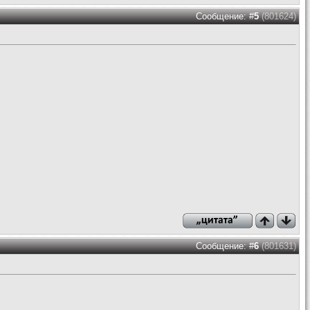
Сообщение: #
5
(801624)
Сообщение: #
6
(801631)