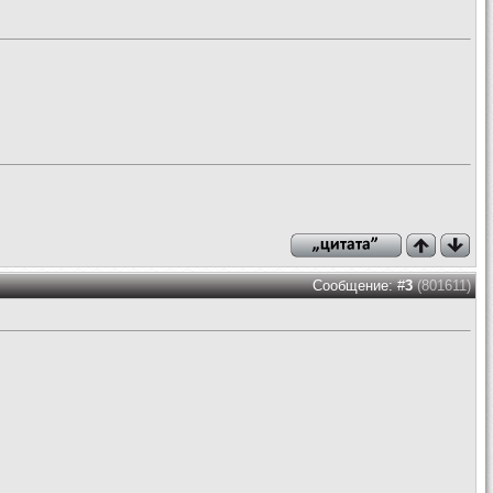
Сообщение: #
3
(801611)