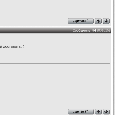
Сообщение: #
4
(801615)
й доставать:-)