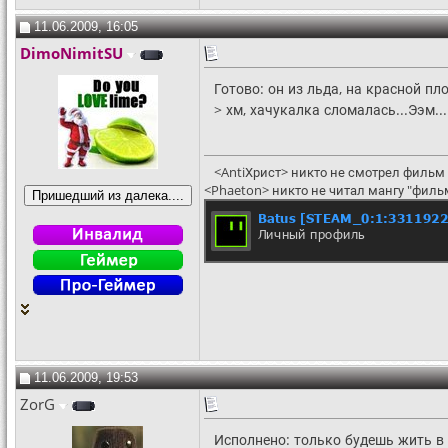
11.06.2009, 16:05
DimoNimitSU
Готово: он из льда, на красной пл
> хм, хачукалка сломалась...Ээм...:
<AntiХрист> никто не смотрел фильм 
<Phaeton> никто не читал мангу "филь
11.06.2009, 19:53
ZorG
Исполнено: только будешь жить в 