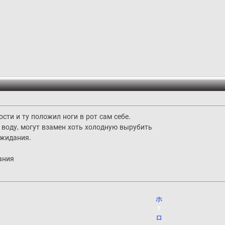
сти и ту положил ноги в рот сам себе.
 воду, могут взамен хоть холодную вырубить
ожидания.
ания
ホ
?
ロ