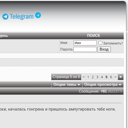
день
ПОИСК
Имя
Запомнить?
Пароль
<
1
2
3
4
5
6
>
Страница 5 из 6
Опции темы
Опции просмотра
Сообщение: #
81
(822377)
оки, началась гонгрена и пришлось ампутировать тебе ноги,