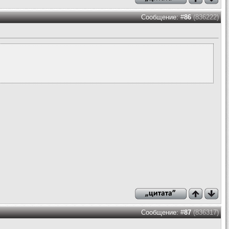
Сообщение: #
86
(836222)
Сообщение: #
87
(836317)