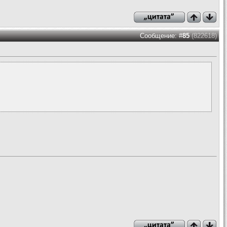
Сообщение: #
85
(822618)