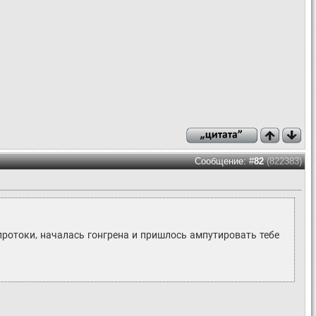
Сообщение: #
82
(822383)
 протоки, началась гонгрена и пришлось ампутировать тебе