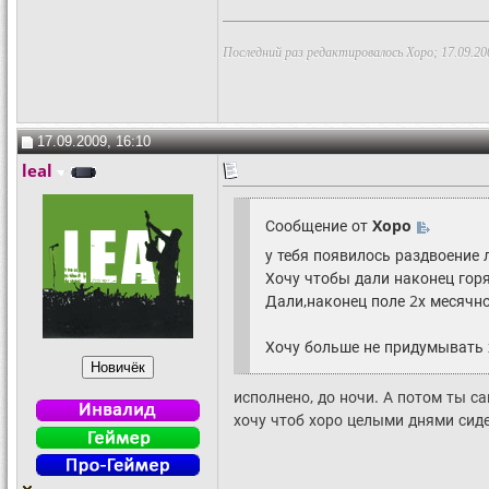
Последний раз редактировалось Xopo; 17.09.20
17.09.2009, 16:10
leal
Сообщение от
Xopo
у тебя появилось раздвоение л
Хочу чтобы дали наконец гор
Дали,наконец поле 2х месячн
Хочу больше не придумывать
исполнено, до ночи. А потом ты 
хочу чтоб хоро целыми днями сид