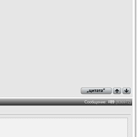
Сообщение: #
89
(836972)