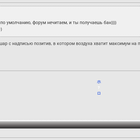
 по умолчанию, форум нечитаем, и ты получаешь бан))))
)
шар с надписью позитив, в котором воздуха хватит максимум на 
ホ
?
ロ