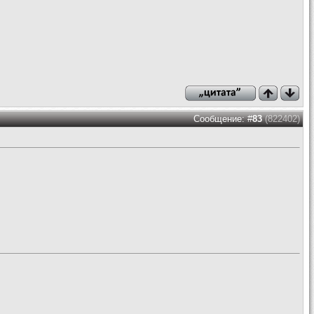
Сообщение: #
83
(822402)