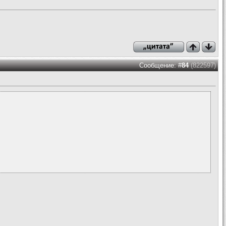
Сообщение: #
84
(822597)