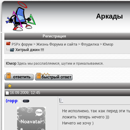
Аркады
Регистрация
PSPx форум
>
Жизнь Форума и сайта
>
Флудилка
>
Юмор
Хитрый джин !!!
Юмор
Здесь мы расслабляемся, шутим и прикалываемся.
16.09.2009, 12:45
(ropp
Не исполнено, так как перед эти 
ложить теперь нечего )))
Ничего не хочу )