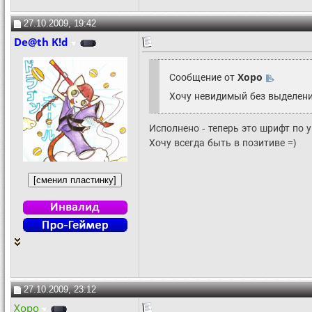
27.10.2009, 19:42
De@th K!d
Сообщение от
Xopo
Хочу невидимый без выделения
Исполнено - теперь это шрифт по 
Хочу всегда быть в позитиве =)
27.10.2009, 23:12
Xopo