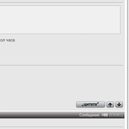
пол часа
Сообщение: #
88
(836961)