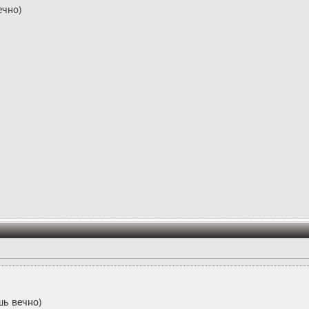
ечно)
шь вечно)