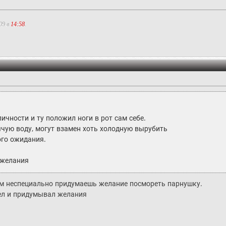
09 в
14:58
.
ичности и ту положил ноги в рот сам себе.
ячую воду, могут взамен хоть холодную вырубить
ого ожидания.
 желания
сам неспециально придумаешь желание посмореть парнушку.
ел и придумывал желания