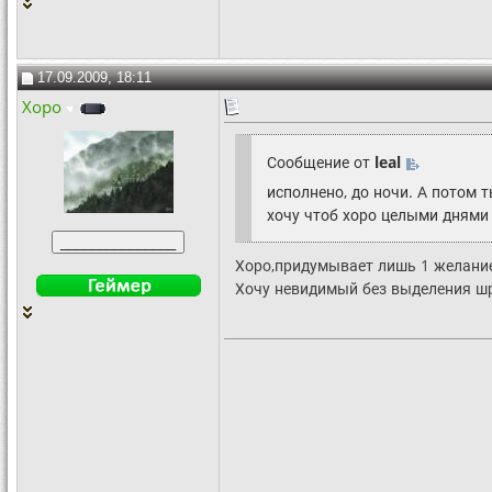
17.09.2009, 18:11
Xopo
Сообщение от
leal
исполнено, до ночи. А потом
хочу чтоб хоро целыми днями
Хоро,придумывает лишь 1 желани
Хочу невидимый без выделения шри