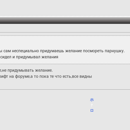
 ты сам неспециально придумаешь желание посмореть парнушку.
 сидел и придумывал желания
е,не придумывать желание.
фт на форуме,а то пока те что есть,все видны
ホ
?
ロ