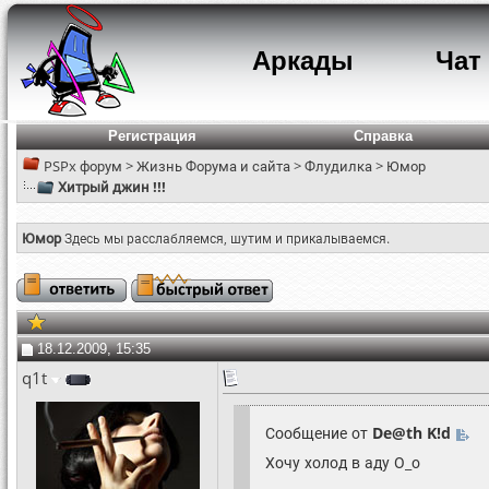
Аркады
Чат
Регистрация
Справка
PSPx форум
>
Жизнь Форума и сайта
>
Флудилка
>
Юмор
Хитрый джин !!!
Юмор
Здесь мы расслабляемся, шутим и прикалываемся.
18.12.2009, 15:35
q1t
Сообщение от
De@th K!d
Хочу холод в аду О_о