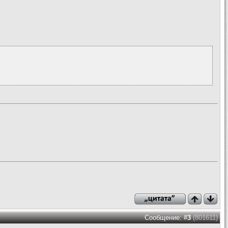
Сообщение: #
3
(801611)