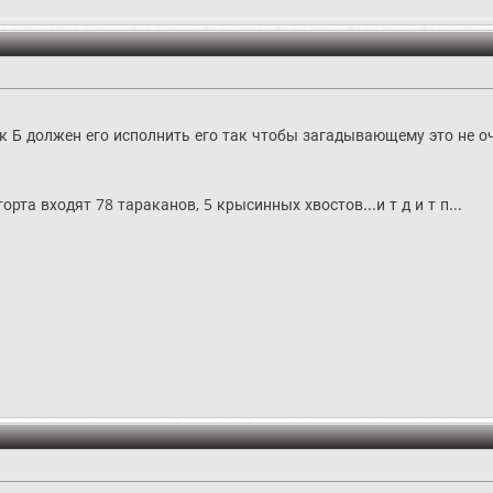
к Б должен его исполнить его так чтобы загадывающему это не оч
орта входят 78 тараканов, 5 крысинных хвостов...и т д и т п...