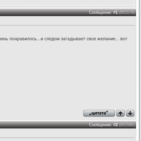
Сообщение: #
1
(801578)
ень понравилось...и следом загадывает свое желание... вот
Сообщение: #
2
(801586)