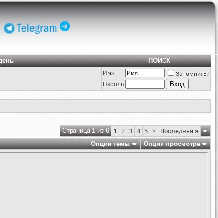
день
ПОИСК
Имя
Запомнить?
Пароль
1
2
3
4
5
>
Последняя
»
Страница 1 из 6
Опции темы
Опции просмотра