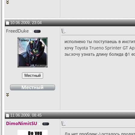
Xopo
Ты взрываешь Танибату,но...
30.10.2009,
15:34
Xopo
вирус в его мобильнике...
30.10.2009,
19:45
Fеndеr
Исполнено, но в игре вирус....
16.12.2009,
21:05
De@th K!d
Исполнено. Индейцы из племени...
17.12.2009,
10:32
10.06.2009, 23:04
q1t
так вот причина глобального...
18.12.2009,
15:35
FreedDuke
исполнено ты поступаешь в инсти
хочу Toyota Trueno Sprinter GT A
зы:хочу узнать длину болида ф1 е
11.06.2009, 08:45
DimoNimitSU
Да нет проблем:-) осталось продат