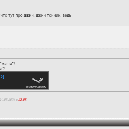
что тут про джин, джин тонник, ведь
"манга"?
м"?
10.06.2009 в
22:08
.