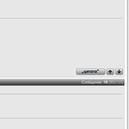
Сообщение: #
8
(801715)