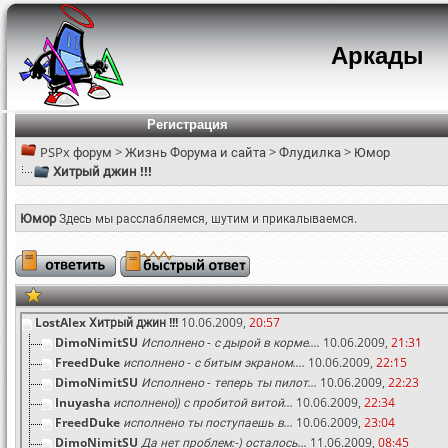
Аркады
Регистрация
PSPx форум
>
Жизнь Форума и сайта
>
Флудилка
>
Юмор
Хитрый джин !!!
Юмор
Здесь мы расслабляемся, шутим и прикалываемся.
LostAlex
Хитрый джин !!!
10.06.2009,
20:57
DimoNimitSU
Исполнено - с дырой в корме....
10.06.2009,
21:31
FreedDuke
исполнено - с битым экраном....
10.06.2009,
22:15
DimoNimitSU
Исполнено - теперь ты пилот...
10.06.2009,
22:23
Inuyasha
исполнено)) с пробитой витой...
10.06.2009,
22:34
FreedDuke
исполнено ты поступаешь в...
10.06.2009,
23:04
DimoNimitSU
Да нет проблем:-) осталось...
11.06.2009,
08:45