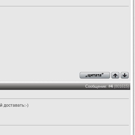
Сообщение: #
4
(801615)
й доставать:-)