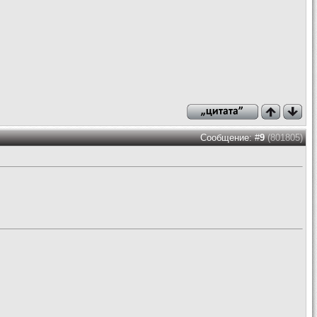
Сообщение: #
9
(801805)