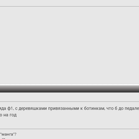
ида ф1, с деревяшками привязанными к ботинкам, что б до педале
о на год
"манга"?