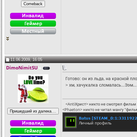
11.06.2009, 16:05
DimoNimitSU
Готово: он из льда, на красной пл
> хм, хачукалка сломалась...Ээм...:
<AntiХрист> никто не смотрел фильм 
<Phaeton> никто не читал мангу "филь