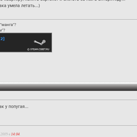
ка умела летать...)
"манга"?
м"?
к у попугая...
.2009 в
14:04
.