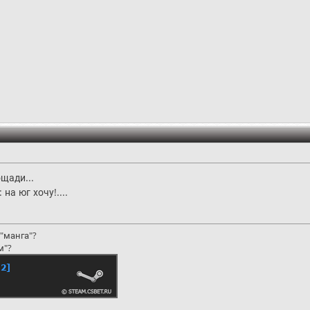
ощади...
 на юг хочу!....
"манга"?
м"?