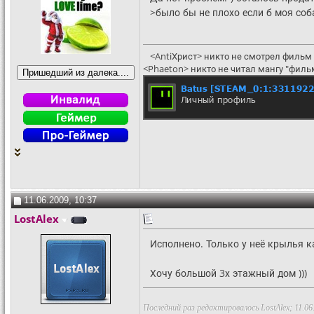
>было бы не плохо если б моя соба
<AntiХрист> никто не смотрел фильм 
<Phaeton> никто не читал мангу "филь
11.06.2009, 10:37
LostAlex
Исполнено. Только у неё крылья ка
Хочу большой 3х этажный дом )))
Последний раз редактировалось LostAlex; 11.06