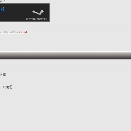
м"?
10.06.2009 в
22:24
.
:47
2
й)))
 году))
9:42