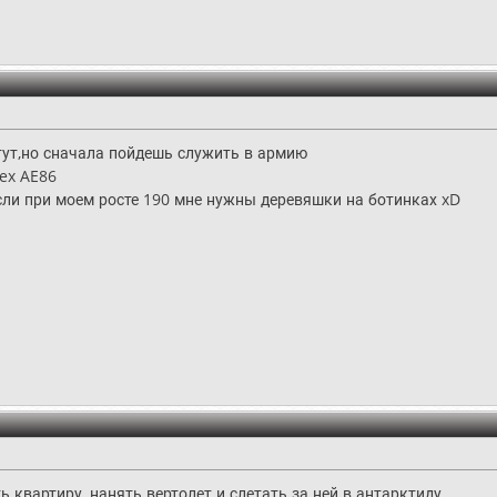
тут,но сначала пойдешь служить в армию
pex AE86
сли при моем росте 190 мне нужны деревяшки на ботинках xD
ь квартиру, нанять вертолет и слетать за ней в антарктиду...