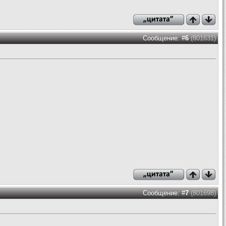
Сообщение: #
6
(801631)
Сообщение: #
7
(801698)