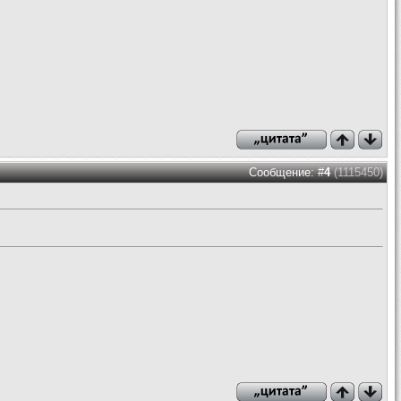
Сообщение: #
4
(1115450)