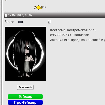
(1)
17.09.2017, 18:02
Stalze
Кострома, Костромская обл.,
89536579239, Станислав
Закачка игр, продажа консолей и 