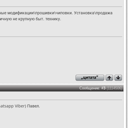
чные модификации\прошивки\чиповки. Установка\продажа
ичную не крупную быт. технику.
Сообщение: #
3
(1114506)
tsapp Viber) Павел.