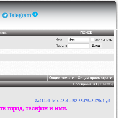
день
ПОИСК
Имя
Запомнить?
Пароль
Опции темы
Опции просмотра
Сообщение: #
1
(1114386)
8a414eff-fe1c-43bf-af52-65d75a3d75d1.gif
 город, телефон и имя.