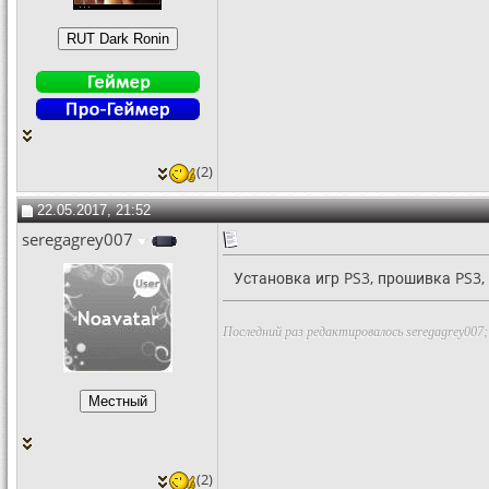
(2)
22.05.2017, 21:52
seregagrey007
Установка игр PS3, прошивка PS3,
Последний раз редактировалось seregagrey007;
(2)