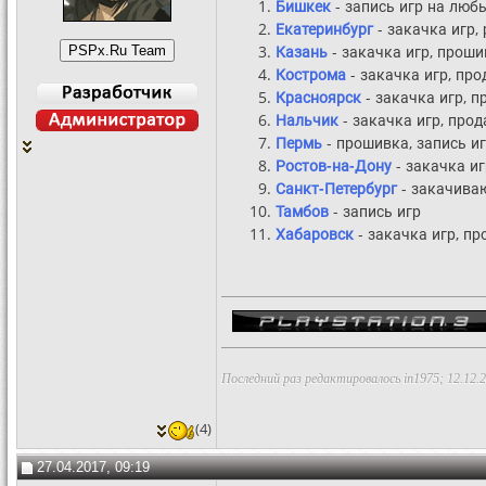
Бишкек
- запись игр на люб
Екатеринбург
- закачка игр,
Казань
- закачка игр, прош
Кострома
- закачка игр, пр
Красноярск
- закачка игр, п
Нальчик
- закачка игр, про
Пермь
- прошивка, запись и
Ростов-на-Дону
- закачка иг
Санкт-Петербург
- закачиваю
Тамбов
- запись игр
Хабаровск
- закачка игр, п
Последний раз редактировалось in1975; 12.12.
(4)
27.04.2017, 09:19