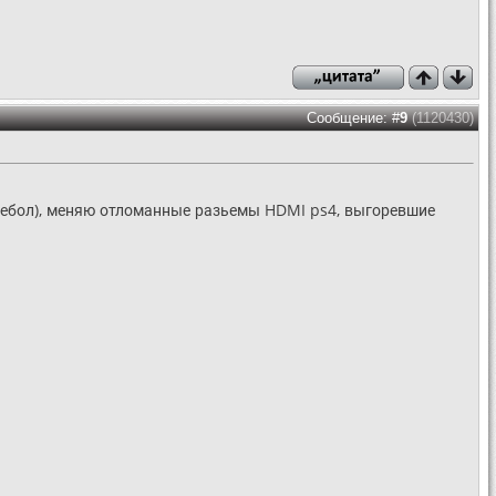
Сообщение: #
9
(1120430)
 ребол), меняю отломанные разьемы HDMI ps4, выгоревшие