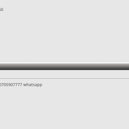
60
"
 0705907777 whatsapp