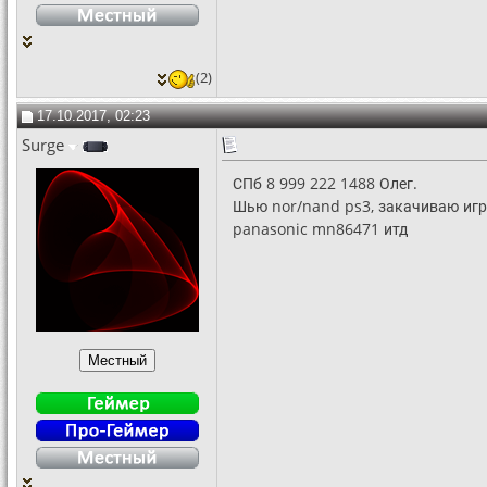
(2)
17.10.2017, 02:23
Surge
СПб 8 999 222 1488 Олег.
Шью nor/nand ps3, закачиваю игр
panasonic mn86471 итд