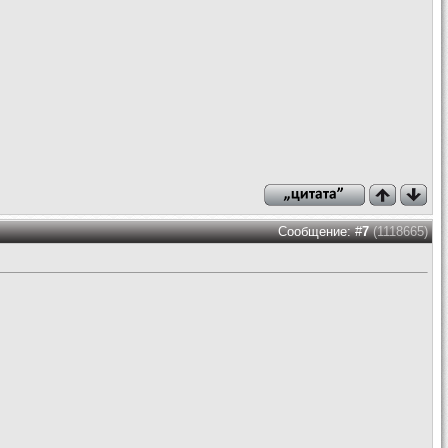
Сообщение: #
7
(1118665)