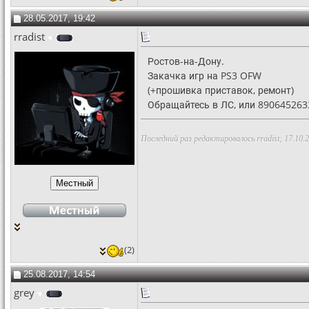
28.05.2017, 19:42
rradist
Ростов-на-Дону.
Закачка игр на PS3 OFW
(+прошивка приставок, ремонт)
Обращайтесь в ЛС, или 89064526
Последний раз редактировалось rradist; 17.10.
(2)
25.08.2017, 14:54
grey