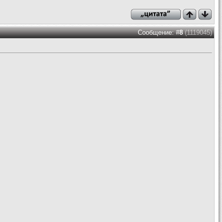
Сообщение: #
8
(1119045)