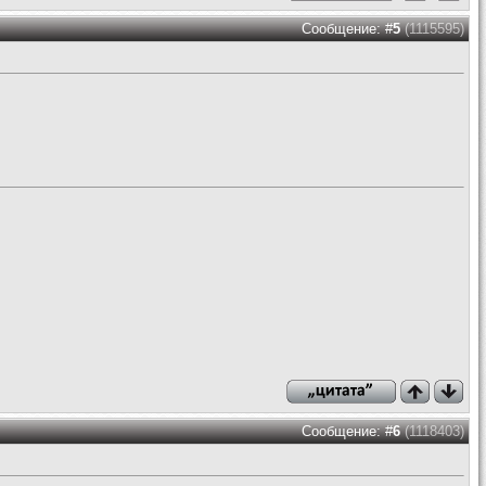
Сообщение: #
5
(1115595)
Сообщение: #
6
(1118403)