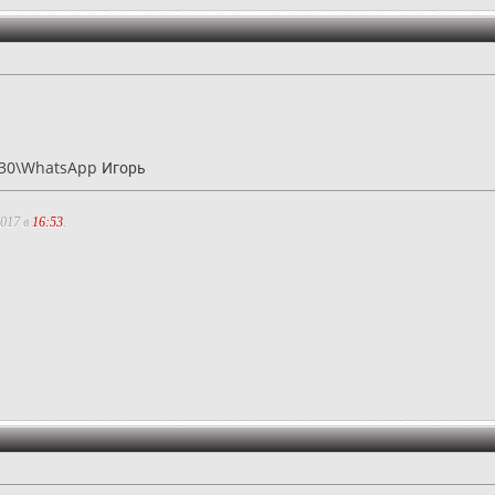
330\WhatsApp Игорь
2017 в
16:53
.