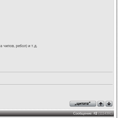
 чипов, ребол) и т.д.
Сообщение: #
2
(1114391)