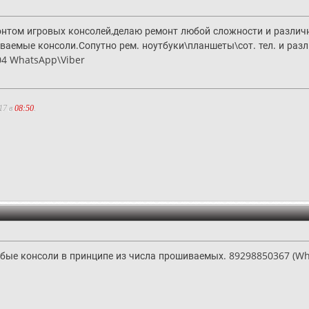
нтом игровых консолей,делаю ремонт любой сложности и разли
ваемые консоли.Сопутно рем. ноутбуки\планшеты\сот. тел. и разл
604 WhatsApp\Viber
17 в
08:50
.
бые консоли в принципе из числа прошиваемых. 89298850367 (Wha