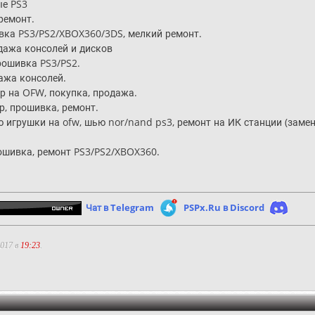
ые PS3
 ремонт.
ивка PS3/PS2/XBOX360/3DS, мелкий ремонт.
одажа консолей и дисков
рошивка PS3/PS2.
дажа консолей.
гр на OFW, покупка, продажа.
р, прошивка, ремонт.
 игрушки на ofw, шью nor/nand ps3, ремонт на ИК станции (замена
рошивка, ремонт PS3/PS2/XBOX360.
Чат в Telegram
PSPx.Ru в Discord
2017 в
19:23
.