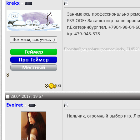
krekx
Занимаюсь профессионально ремо
PS3 ODE\ Закачка игр на не проши
г.Екатеринбург тел. +7904-98-04-
iqc 479-945-378
Последний раз редактировалось krekx; 23.05.20
(3)
29.04.2017, 19:57
Evolret
Нальчик, огромный выбор игр. Лю