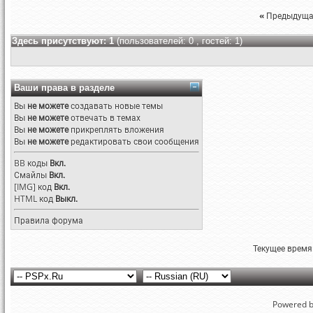
«
Предыдуща
Здесь присутствуют: 1
(пользователей: 0 , гостей: 1)
Ваши права в разделе
Вы
не можете
создавать новые темы
Вы
не можете
отвечать в темах
Вы
не можете
прикреплять вложения
Вы
не можете
редактировать свои сообщения
BB коды
Вкл.
Смайлы
Вкл.
[IMG]
код
Вкл.
HTML код
Выкл.
Правила форума
Текущее время
Powered by