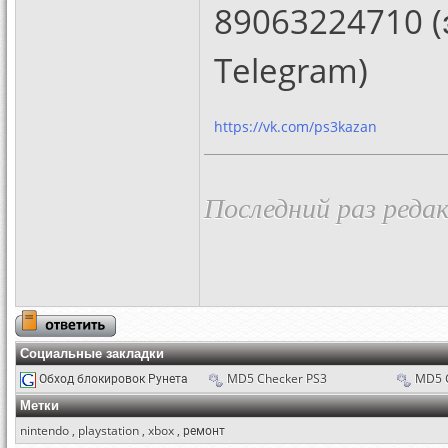
89063224710 (
Telegram)
https://vk.com/ps3kazan
Последний раз редак
Социальные закладки
Обход блокировок Рунета
MD5 Checker PS3
MD5 
Метки
nintendo
,
playstation
,
xbox
,
ремонт