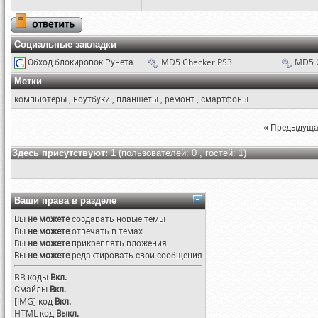
Социальные закладки
Обход блокировок Рунета
MD5 Checker PS3
MD5 
Метки
компьютеры
,
ноутбуки
,
планшеты
,
ремонт
,
смартфоны
«
Предыдуща
Здесь присутствуют: 1
(пользователей: 0 , гостей: 1)
Ваши права в разделе
Вы
не можете
создавать новые темы
Вы
не можете
отвечать в темах
Вы
не можете
прикреплять вложения
Вы
не можете
редактировать свои сообщения
BB коды
Вкл.
Смайлы
Вкл.
[IMG]
код
Вкл.
HTML код
Выкл.