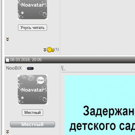
(1)
08.03.2018, 20:05
NooBiX