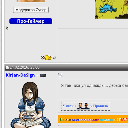
(2)
14.02.2016, 23:08
KirJan-DeSign
Я так чихнул однажды... держа ба
Читай
->
<-
Правила
ПАР
На
эти
картинки
нужно
нажимать
!