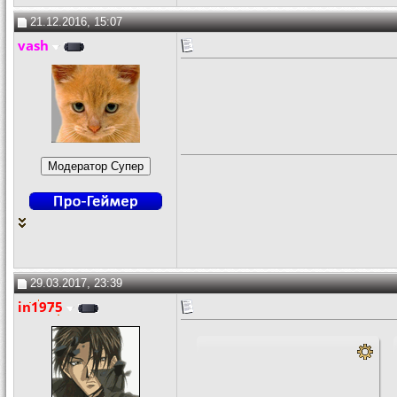
21.12.2016, 15:07
vash
29.03.2017, 23:39
in1975