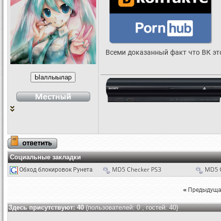
Всеми доказанный факт что ВК это
Социальные закладки
Обход блокировок Рунета
MD5 Checker PS3
MD5 
«
Предыдуща
Здесь присутствуют: 40
(пользователей: 0 , гостей: 40)