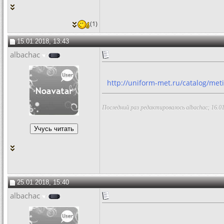
(1)
15.01.2018, 13:43
albachac
http://uniform-met.ru/catalog/meti
Последний раз редактировалось albachac; 16.0
25.01.2018, 15:40
albachac