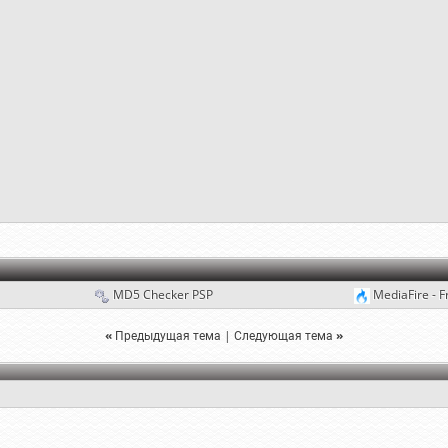
MD5 Checker PSP
MediaFire - F
«
Предыдущая тема
|
Следующая тема
»