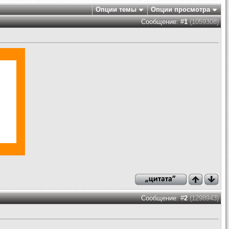
Опции темы
Опции просмотра
Сообщение: #
1
(1059308)
Сообщение: #
2
(1298943)