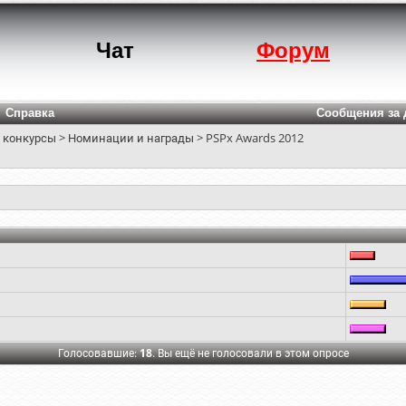
Чат
Форум
Справка
Сообщения за 
 конкурсы
>
Номинации и награды
>
PSPx Awards 2012
Голосовавшие:
18
. Вы ещё не голосовали в этом опросе