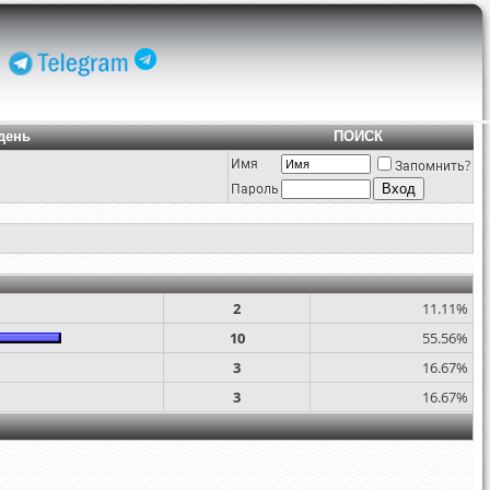
день
ПОИСК
Имя
Запомнить?
Пароль
2
11.11%
10
55.56%
3
16.67%
3
16.67%