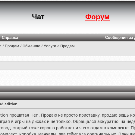
Чат
Форум
Справка
Сообщения за 
 / Продам / Обменяю / Услуги
>
Продам
nd edition
edition прошитая Hen. Продаю не просто приставку, продаю вещь 
играя в игры на дисках и не только. Обращался аккуратно, на не
овод, старый тоже хорошо работает и я его отдам в комплекте. Пр
омплект, коробка, мануалы, два геймпада оригинальных. Одни шел