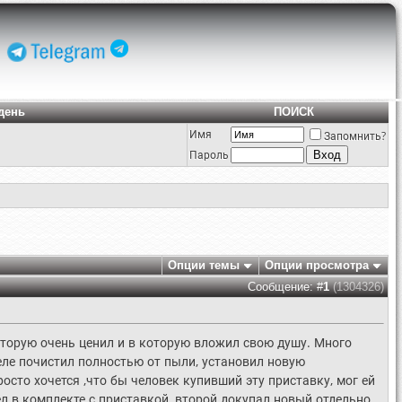
день
ПОИСК
Имя
Запомнить?
Пароль
Опции темы
Опции просмотра
Сообщение: #
1
(1304326)
которую очень ценил и в которую вложил свою душу. Много
деле почистил полностью от пыли, установил новую
осто хочется ,что бы человек купивший эту приставку, мог ей
 в комплекте с приставкой, второй докупал новый отдельно.