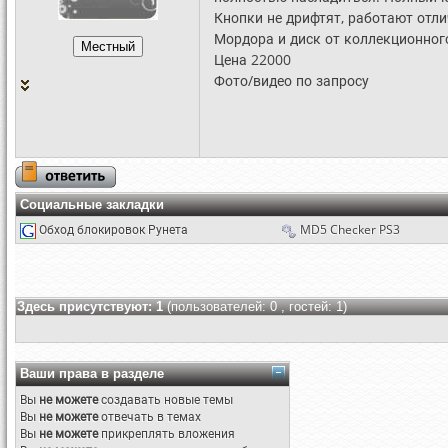
Кнопки не дрифтят, работают отли
Мордора и диск от коллекционного
Цена 22000
Фото/видео по запросу
Социальные закладки
Обход блокировок Рунета
MD5 Checker PS3
Здесь присутствуют: 1
(пользователей: 0 , гостей: 1)
Ваши права в разделе
Вы
не можете
создавать новые темы
Вы
не можете
отвечать в темах
Вы
не можете
прикреплять вложения