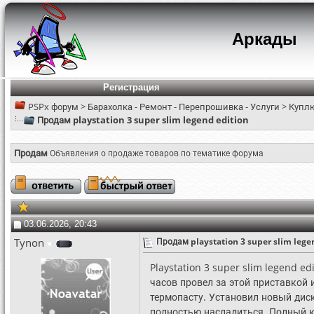
Аркады
Регистрация
PSPx форум
>
Барахолка - Ремонт - Перепрошивка - Услуги
>
Куплю
Продам playstation 3 super slim legend edition
Продам
Объявления о продаже товаров по тематике форума
03.06.2026, 20:43
Tynon
Продам playstation 3 super slim lege
Playstation 3 super slim legend 
часов провел за этой приставкой 
термопасту. Установил новый диск
полностью насладиться. Полный к