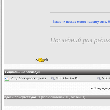
В жизни всегда место подвигу есть. Н
Последний раз редак
(6)
Социальные закладки
Обход блокировок Рунета
MD5 Checker PS3
MD5 
«
Предыдуща
Здесь присутствуют: 1
(пользователей: 0 , гостей: 1)