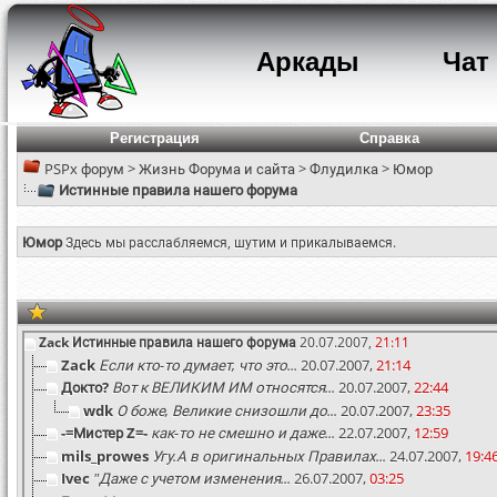
Аркады
Чат
Регистрация
Справка
PSPx форум
>
Жизнь Форума и сайта
>
Флудилка
>
Юмор
Истинные правила нашего форума
Юмор
Здесь мы расслабляемся, шутим и прикалываемся.
Zack
Истинные правила нашего форума
20.07.2007,
21:11
Zack
Если кто-то думает, что это...
20.07.2007,
21:14
Докто?
Вот к ВЕЛИКИМ ИМ относятся...
20.07.2007,
22:44
wdk
О боже, Великие снизошли до...
20.07.2007,
23:35
-=Мистер Z=-
как-то не смешно и даже...
22.07.2007,
12:59
mils_prowes
Угу.А в оригинальных Правилах...
24.07.2007,
19:4
Ivec
"Даже с учетом изменения...
26.07.2007,
03:25