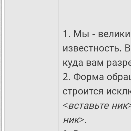
1. Мы - велик
известность. 
куда вам разр
2. Форма обра
строится искл
<вставьте ник
ник>
.