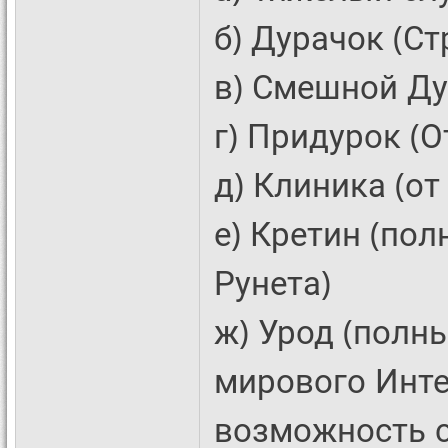
б) Дурачок (С
в) Смешной Ду
г) Придурок (О
д) Клиника (от
е) Кретин (по
Рунета)
ж) Урод (полн
мирового Инте
возможность 