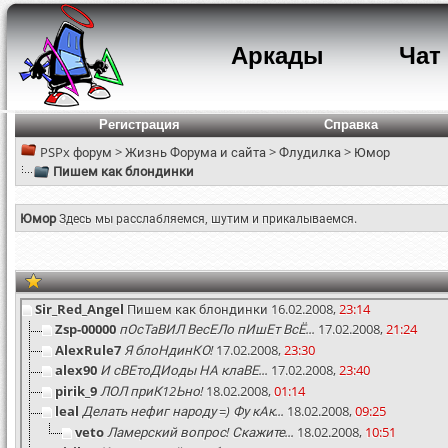
Аркады
Чат
Регистрация
Справка
PSPx форум
>
Жизнь Форума и сайта
>
Флудилка
>
Юмор
Пишем как блондинки
Юмор
Здесь мы расслабляемся, шутим и прикалываемся.
Sir_Red_Angel
Пишем как блондинки
16.02.2008,
23:14
Zsp-00000
пОсТаВИЛ ВесЕЛо пИшЕт ВсЁ...
17.02.2008,
21:24
AlexRule7
Я блоНдинКО!
17.02.2008,
23:30
alex90
И сВЕтоДИоды НА клаВЕ...
17.02.2008,
23:40
pirik_9
ЛОЛ приК12Ьно!
18.02.2008,
01:14
leal
Делать нефиг народу =) Фу кАк...
18.02.2008,
09:25
veto
Ламерский вопрос! Скажите...
18.02.2008,
10:51