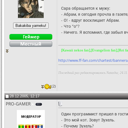
Сара обращается к мужу:
- Абрам, я сегодня прочла в газет
- О! - вдруг восклицает Абрам.
- Что "о"?
- Ничего. Я вспомнил, где забыл в
[Kawaii nekos fan],[Evangelion fan],[Rei f
http://www.ff-fan.com/chartest/banners
Последний раз редактировалось Natasha; 24.11
(2)
28.12.2005, 12:17
PRO-GAMER
Один пpогpаммист пpишел в гости 
- Это мой кот. Зовут Зухель.
- Почему Зухель?