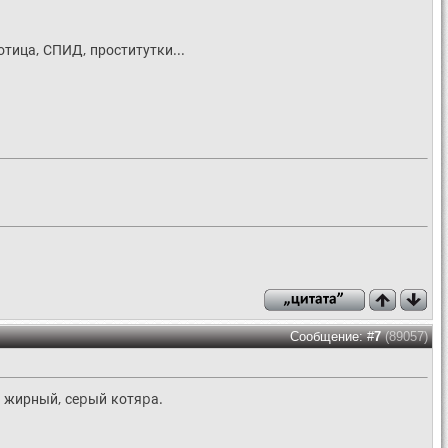
отица, СПИД, проститутки...
Сообщение: #
7
(89057)
, жирный, сеpый котяpа.