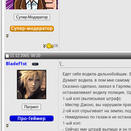
(3)
11.12.2005, 00:20
Bladef1st
Едет себе водила-дальнобойщик. В
Думает водила, в лом мне самому б
Сказано-сделано, заехал в Гарлем,
останавливает водилу полиция. Од
1-ый коп (выписывая штраф):
- Мистер Джонс, вы нарушили прав
2-ой коп спрыгивает на землю, под
- Немедленно по газам и не остан
1-ый коп:
- Сейчас ему штраф выпишу и он п