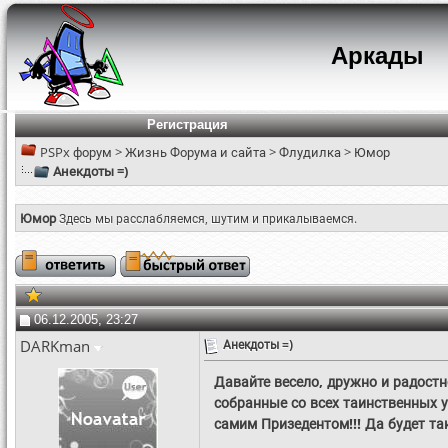
Аркады
Регистрация
PSPx форум
>
Жизнь Форума и сайта
>
Флудилка
>
Юмор
Анекдоты =)
Юмор
Здесь мы расслабляемся, шутим и прикалываемся.
06.12.2005, 23:27
DARKman
Анекдоты =)
Давайте весело, дружно и радост
собранные со всех таинственных 
самим Призедентом!!! Да будет так