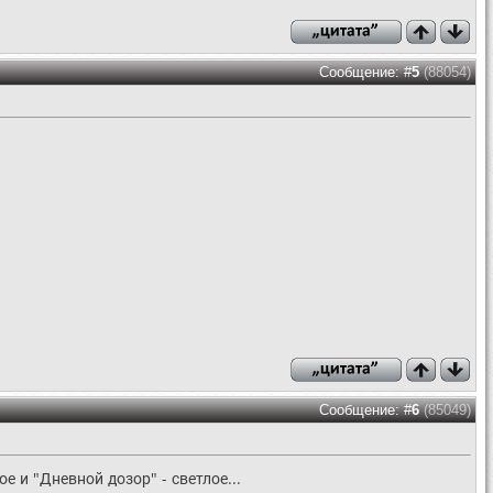
Сообщение: #
5
(88054)
Сообщение: #
6
(85049)
 и "Дневной дозор" - светлое...