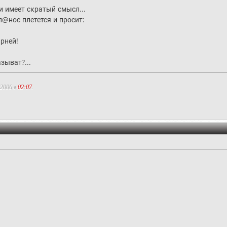
и имеет скратый смысл...
@нос плетется и просит:
рней!
зыват?...
.2006 в
02:07
.