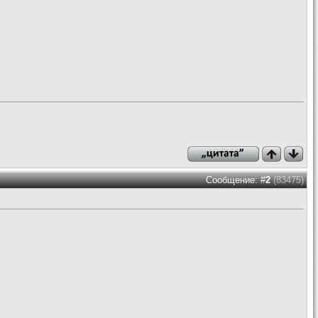
Сообщение: #
2
(83475)