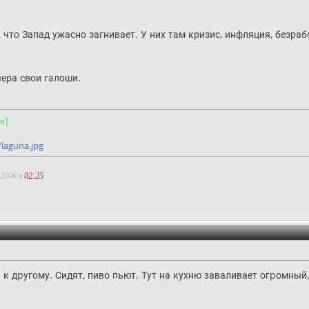
е, что Запад ужасно загнивает. У них там кризис, инфляция, безраб
чера свои галоши.
an]
/laguna.jpg
.2006 в
02:25
.
к дpугому. Сидят, пиво пьют. Тут на кухню заваливает огpомный