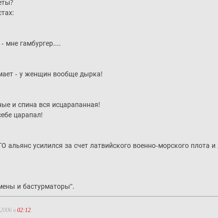
еты?
тах:
- мне гамбургер....
мает - у женщин вообще дырка!
нные и спина вся исцарапанная!
себе царапал!
О альянс усилился за счет латвийского военно-морского плота и
мены и бастурматоры”.
.2006 в
02:12
.