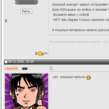
Данный анегдот идеал остроумия 
Шли К@кашки на войну а заними п
-Возмите меня с собой
-НЕТ! Мы берем только крепких па
А пошлые интересно можно расска
Последний раз редактировалось Natasha; 24.11
(4)
06.12.2005, 23:35
cosmik
нет. пошлые нельзя