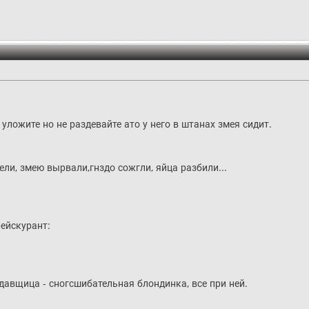
уложите но не раздевайте ато у него в штанах змея сидит.
ели, змею вырвали,гнздо сожгли, яйца разбили...
рейскурант:
давщица - сногсшибательная блондинка, все при ней.