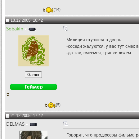
(14)
18.12.2005, 10:42
Sobakin
Милиция стучится в дверь
-соседи жалуются, у вас тут смех 
-да так, смеемся, тряпки жжем...
(5)
21.12.2005, 17:42
DELMAS
Говорят, что продюсеры фильма ре