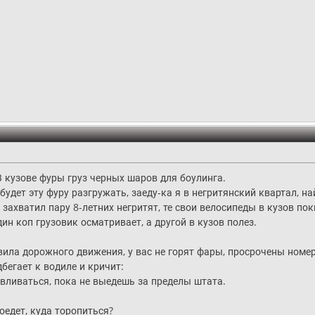
 кузове фуры груз черных шаров для боулинга.
удет эту фуру разгружать, заеду-ка я в негритянский квартал, най
 захватил пару 8-летних негритят, те свои велосипеды в кузов пок
ин коп грузовик осматривает, а другой в кузов полез.
ила дорожного движения, у вас не горят фары, просрочены номер
бегает к водиле и кричит:
авливаться, пока не выедешь за пределы штата.
оедет, куда торопиться?