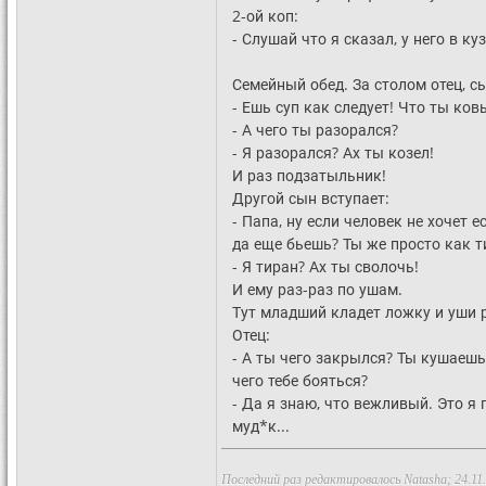
2-ой коп:
- Слушай что я сказал, у него в ку
Семейный обед. За столом отец, с
- Ешь суп как следует! Что ты ков
- А чего ты разорался?
- Я разорался? Ах ты козел!
И раз подзатыльник!
Другой сын вступает:
- Папа, ну если человек не хочет е
да еще бьешь? Ты же просто как т
- Я тиран? Ах ты сволочь!
И ему раз-раз по ушам.
Тут младший кладет ложку и уши 
Отец:
- А ты чего закрылся? Ты кушаешь
чего тебе бояться?
- Да я знаю, что вежливый. Это я 
муд*к...
Последний раз редактировалось Natasha; 24.11