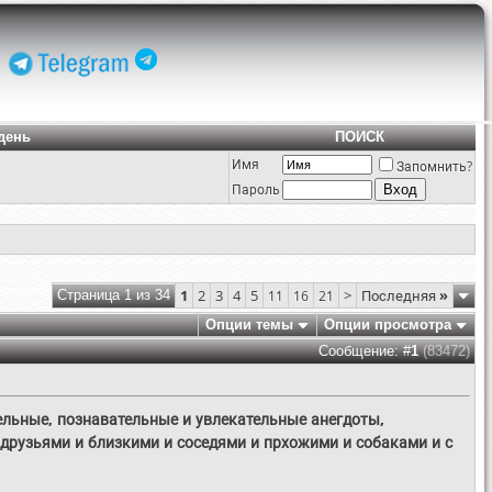
день
ПОИСК
Имя
Запомнить?
Пароль
1
2
3
4
5
>
Последняя
»
Страница 1 из 34
11
16
21
Опции темы
Опции просмотра
Сообщение: #
1
(83472)
ельные, познавательные и увлекательные анегдоты,
 друзьями и близкими и соседями и прхожими и собаками и с