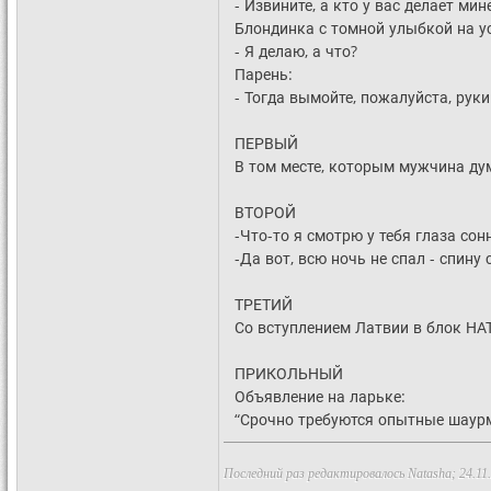
- Извините, а кто у вас делает мин
Блондинка с томной улыбкой на ус
- Я делаю, а что?
Парень:
- Тогда вымойте, пожалуйста, руки 
ПЕРВЫЙ
В том месте, которым мужчина ду
ВТОРОЙ
-Что-то я смотрю у тебя глаза со
-Да вот, всю ночь не спал - спину 
ТРЕТИЙ
Со вступлением Латвии в блок НАТ
ПРИКОЛЬНЫЙ
Объявление на ларьке:
“Срочно требуются опытные шаур
Последний раз редактировалось Natasha; 24.11