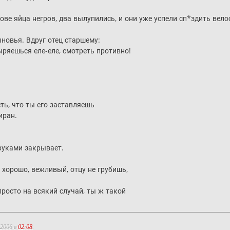
зове яйца негров, два вылупились, и они уже успели сп*здить велос
ыновья. Вдруг отец старшему:
ыряешься еле-еле, смотреть противно!
сть, что ты его заставляешь
иран.
руками закрывает.
 хорошо, вежливый, отцу не грубишь,
просто на всякий случай, ты ж такой
.2006 в
02:08
.