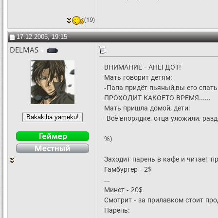
(19)
17.12.2005, 19:15
DELMAS
ВНИМАНИЕ - АНЕГДОТ!
Мать говорит детям:
-Папа придёт пьяный,вы его спать 
ПРОХОДИТ КАКОЕТО ВРЕМЯ......
Мать пришла домой, дети:
-Всё впорядке, отца уложили, разд
%)
Заходит парень в кафе и читает п
Гамбургер - 2$
...
Минет - 20$
Смотрит - за прилавком стоит про
Парень: