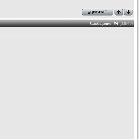
Сообщение: #
4
(83949)