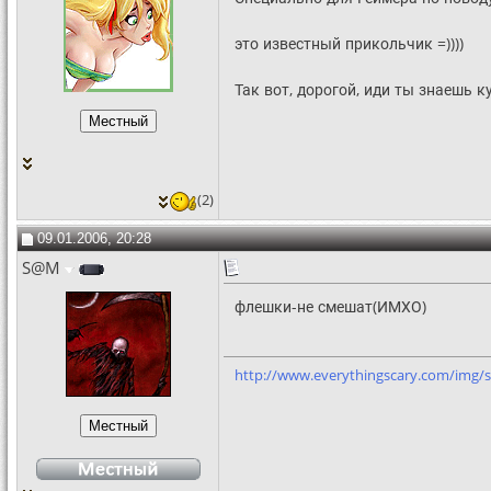
это известный прикольчик =))))
Так вот, дорогой, иди ты знаешь к
(2)
09.01.2006, 20:28
S@M
флешки-не смешат(ИМХО)
http://www.everythingscary.com/img/s