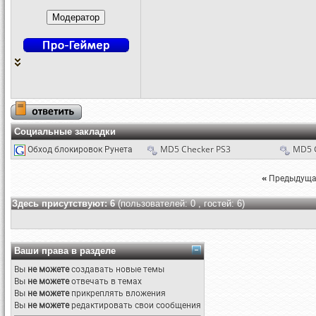
Социальные закладки
Обход блокировок Рунета
MD5 Checker PS3
MD5 
«
Предыдуща
Здесь присутствуют: 6
(пользователей: 0 , гостей: 6)
Ваши права в разделе
Вы
не можете
создавать новые темы
Вы
не можете
отвечать в темах
Вы
не можете
прикреплять вложения
Вы
не можете
редактировать свои сообщения