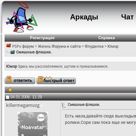
Аркады
Чат
Регистрация
Справка
PSPx форум
>
Жизнь Форума и сайта
>
Флудилка
>
Юмор
Смешные флешки.
Юмор
Здесь мы расслабляемся, шутим и прикалываемся.
04.01.2006, 11:29
killermegamozg
Смешные флешки.
Есть маза,давайте сюда выклады
ролики.Сори сам пока еще не могу