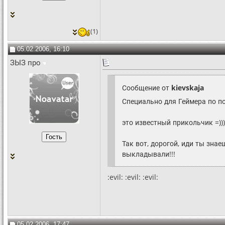
(1)
05.02.2006, 16:10
ЗЫЗ про
Сообщение от
kievskaja
Специально для Геймера по п
это известный прикольчик =)))
Так вот, дорогой, иди ты знае
выкладывали!!!
:evil: :evil: :evil:
05.02.2006, 17:47