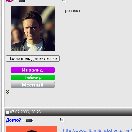
ALF
респект
07.02.2006, 20:23
Докто?
http://www.albinoblacksheep.com/