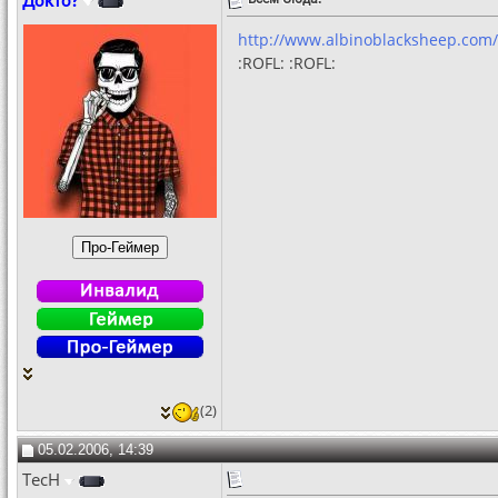
Докто?
http://www.albinoblacksheep.com
:ROFL: :ROFL:
(2)
05.02.2006, 14:39
TecH