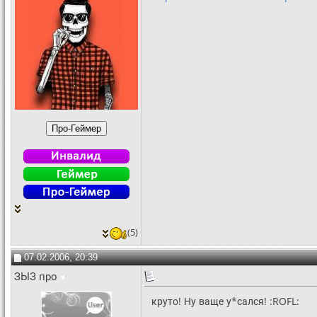
(5)
07.02.2006, 20:39
ЗЫЗ про
круто! Ну ваще у*сался! :ROFL: