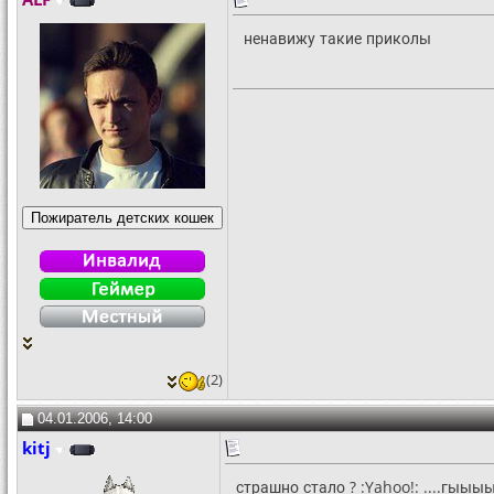
ненавижу такие приколы
(2)
04.01.2006, 14:00
kitj
страшно стало ? :Yahoo!: ....гыыыы.