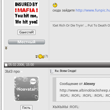
сюда зайдите
http://www.funpic.
!Get Rich Or Die Tryin' ... Put To Death O
(7)
05.02.2006, 15:00
ЗЫЗ про
Re: Всем Сюда!
Сообщение от
Alexey
http://www.albinoblacksheep
:ROFL: :ROFL: :ROFL: :ROFL: :R
ХЫХЫХЫ :ROFL: