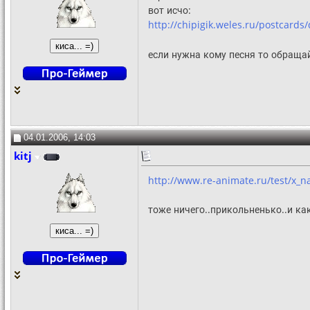
вот исчо:
http://chipigik.weles.ru/postcards
если нужна кому песня то обращай
04.01.2006, 14:03
kitj
http://www.re-animate.ru/test/x_n
тоже ничего..прикольненько..и ка