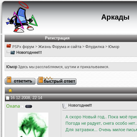
Аркады
Регистрация
PSPx форум
>
Жизнь Форума и сайта
>
Флудилка
>
Юмор
Новогоднее!!!
Юмор
Здесь мы расслабляемся, шутим и прикалываемся.
16.12.2008, 22:14
Oxana
Новогоднее!!!
А скоро Новый год.. Пока моё при
Погода не радует, снега особо не
Для затравки... Очень милое пись