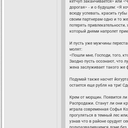
кетчуп заканчивается> или <Ч
дорогая> - и о будущем: <Я х
всюду успевать, красить губы
своим партнерам одно и то же
потерять привлекательности,
который днями напролет при
И пусть уже мужчины переста
молят:
<Пошли мне, Господи, того, к
Заодно пусть осознают, что 
жена заслуживает такого же 
Подумай также насчет йогурта.
остается еще рубля на три! С
Крем от морщин. Появится ли 
Распродажи. Станут ли они кр
играла современная Софья Ко
прогуляться в темный лес или
узнав что в районе орудует с
полуразвалившемся доме без 