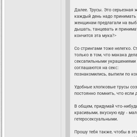
Далее. Трусы. Это серьезная 
каждый день надо принимать р
женщинам предлагали на выбо
дышать, танцевать и принима
кончится эта мука?>
Со стрингами тоже нелегко. С
только в том, что макака дел
cексапильными украшениями т
соглашаются на секc:
познакомились, выпили по кок
Удобные хлопковые трусы соз
постоянно помнить, что если 
В общем, придумай что-нибуд
красивыми, вкусную еду - ма
гетероcексуальными.
Прошу тебя также, чтобы в эт