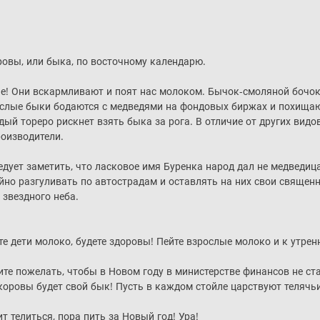
ровы, или быка, по восточному календарю.
! Они вскармливают и поят нас молоком. Бычок-смоляной бочок
рослые быки бодаются с медведями на фондовых биржах и похищаю
й тореро рискнет взять быка за рога. В отличие от других видов
роизводители.
едует заметить, что ласковое имя Буренка народ дал не медведиц
ойно разгуливать по автострадам и оставлять на них свои свяще
 звездного неба.
 дети молоко, будете здоровы! Пейте взрослые молоко и к утренн
ите пожелать, чтобы в Новом году в министерстве финансов не с
коровы будет свой бык! Пусть в каждом стойле царствуют телячь
т телиться, пора пить за Новый год! Ура!