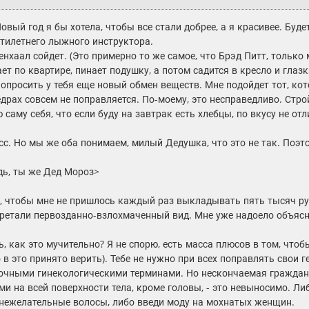
вый год я бы хотела, чтобы все стали добрее, а я красивее. Будет
тилетнего лыжного инструктора.
нхаал сойдет. (Это примерно то же самое, что Брэд Питт, только
т по квартире, пинает подушку, а потом садится в кресло и глаз
попросить у тебя еще новый обмен веществ. Мне подойдет тот, кот
бедрах совсем не поправляется. По-моему, это несправедливо. Ст
 саму себя, что если буду на завтрак есть хлебцы, по вкусу не от
с. Но мы же оба понимаем, милый Дедушка, что это не так. Поэт
дь, ты же Дед Мороз>
к, чтобы мне не пришлось каждый раз выкладывать пять тысяч руб
ретали первозданно-взлохмаченный вид. Мне уже надоело объясн
ь, как это мучительно? Я не спорю, есть масса плюсов в том, что
о в это принято верить). Тебе не нужно при всех поправлять свои
очными гинекологическими терминами. Но нескончаемая гражда
и на всей поверхности тела, кроме головы, - это невыносимо. Ли
 нежелательные волосы, либо введи моду на мохнатых женщин.