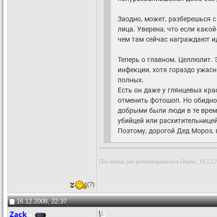
Заодно, может, разберешься с
лица. Уверена, что если како
чем там сейчас награждают 
Теперь о главном. Целлюлит. 
инфекции, хотя гораздо ужасн
полных.
Есть он даже у глянцевых кра
отменить фотошоп. Но обидно 
добрыми были люди в те врем
убийцей или расхитительницей
Поэтому, дорогой Дед Мороз, 
Последний раз редактировалось Oxana; 16.12.
(7)
16.12.2008, 22:37
Zack