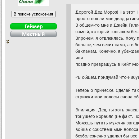
Дорогой Дед Мороз! На этот Но
просто пошли мне двадцатипя
В общем-то мне и Джейк Гилле
самый, который голышом бегае
Впрочем, я отвлеклась. Хочу 
больше, чем весит сама, а в 
бакланам. Конечно, я убеждаю
или
поздно превращусь в Кейт Мос
<В общем, придумай что-нибу
Теперь о прическе. Сделай та
стрижки мои волосы снова об
Эпиляция. Дед, ты хоть знаеш
тонущего корабля (не факт, н
Можешь пугать мужчин загад
война с собственными волосам
безболезненно удалял бы все