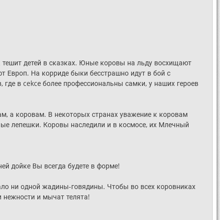
 тешит детей в сказках. Юные коровы на льду восхищают
т Европ. На корриде быки бесстрашно идут в бой с
, где в cekcе более профессиональны самки, у наших героев
ам, а коровам. В некоторых странах уважение к коровам
нные лепешки. Коровы наследили и в космосе, их Млечный
ей дойке Вы всегда будете в форме!
тало ни одной жадины-говядины. Чтобы во всех коровниках
и нежности и мычат телята!