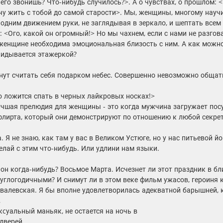
его звонишь? Что-нибудь случилось?>. А о чувствах, о прошлом: 
очу жить с тобой до самой старости>. Мы, женщины, многому науч
 одним движением руки, не заглядывая в зеркало, и шептать всем
: <Ого, какой он огромный!> Но мы чахнем, если с нами не разго
 женщине необходима эмоциональная близость с ним. А как можно
кидывается этажеркой?
нут считать себя подарком небес. Совершенно невозможно общат
то ложится спать в черных лайкровых носках!>
лучшая прелюдия для женщины - это когда мужчина загружает пос
флирта, который они демонстрируют по отношению к любой секрет
 Я не знаю, как там у вас в Великом Устюге, но у нас питьевой й
делай с этим что-нибудь. Или удлини нам языки.
он когда-нибудь? Восьмое Марта. Исчезнет ли этот праздник в б
углогодичными? И снимут ли в этом веке фильм ужасов, героиня к
валевская. Я бы вполне удовлетворилась адекватной барышней, к
,
екcуальный маньяк, не остается на ночь в
дверей.