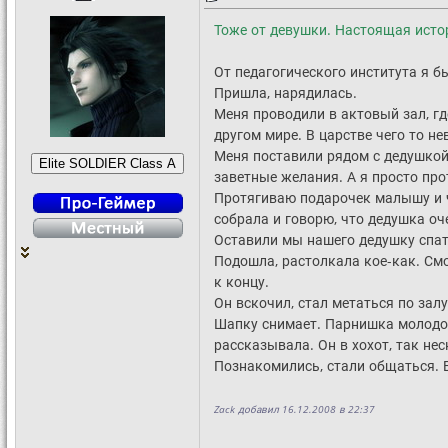
Тоже от девушки. Настоящая исто
От педагогического института я б
Пришла, нарядилась.
Меня проводили в актовый зал, гд
другом мире. В царстве чего то не
Меня поставили рядом с дедушкой
заветные желания. А я просто пр
Протягиваю подарочек малышу и чи
собрала и говорю, что дедушка оче
Оставили мы нашего дедушку спать
Подошла, растолкала кое-как. Смо
к концу.
Он вскочил, стал метаться по зал
Шапку снимает. Парнишка молодой,
рассказывала. Он в хохот, так не
Познакомились, стали общаться. В
Zack добавил 16.12.2008 в 22:37