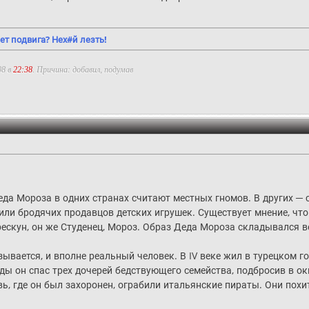
ет подвига? Нех#й лезть!
08 в
22:38
. Причина: добавил, подумав
Деда Мороза в одних странах считают местных гномов. В других 
или бродячих продавцов детских игрушек. Существует мнение, чт
ескун, он же Студенец, Мороз. Образ Деда Мороза складывался ве
зывается, и вполне реальный человек. В IV веке жил в турецком 
ды он спас трех дочерей бедствующего семейства, подбросив в ок
ь, где он был захоронен, ограбили итальянские пираты. Они похит