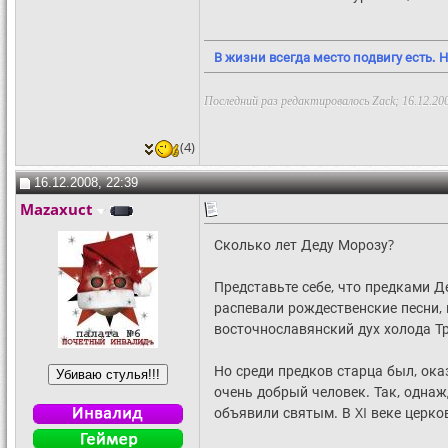
В жизни всегда место подвигу есть. Н
Последний раз редактировалось Zack; 16.12.20
(4)
16.12.2008, 22:39
Mazaxuct
Сколько лет Деду Морозу?
Представьте себе, что предками 
распевали рождественские песни, 
восточнославянский дух холода Тр
Но среди предков старца был, ока
очень добрый человек. Так, однаж
объявили святым. В XI веке церков