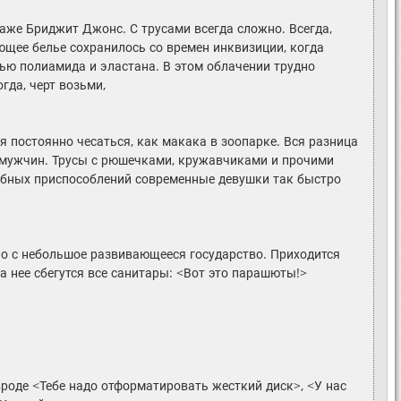
даже Бриджит Джонс. С трусами всегда сложно. Всегда,
ющее белье сохранилось со времен инквизиции, когда
ью полиамида и эластана. В этом облачении трудно
гда, черт возьми,
ся постоянно чесаться, как макака в зоопарке. Вся разница
ки мужчин. Трусы с рюшечками, кружавчиками и прочими
добных приспособлений современные девушки так быстро
но с небольшое развивающееся государство. Приходится
а нее сбегутся все санитары: <Вот это парашюты!>
вроде <Тебе надо отформатировать жесткий диск>, <У нас