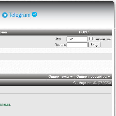
день
ПОИСК
Имя
Запомнить?
Пароль
Опции темы
Опции просмотра
Сообщение: #
1
(752023)
илами.