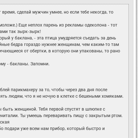
 время, сделай мужчин умнее, но если тебе некогда, то
 моложе.) Еще неплох парень из рекламы одеколона - тот
ками так зырк-зырк!
орый у баклана, - эта птица умудряется съедать за день
ройные бедра гораздо нужнее женщинам, чем каким-то там
личающиеся от обертки, в которую они упакованы, то рано
ому - бакланы. Запомни.
лей парикмаxеру за то, чтобы через два дня после
ять людям, что я не ночую в клетке с бешеными хомяками.
бы быть женщиной. Тебя первой спустят в шлюпке с
 гениталии. Ты умеешь переваривать пищу с закрытым ртом.
нская
бо подари уже всем нам прибор, который быстро и