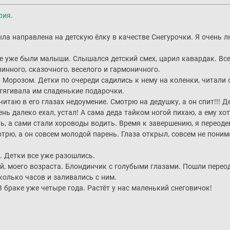
рия.
ыла направлена на детскую ёлку в качестве Снегурочки. Я очень 
е уже были малыши. Слышался детский смех, царил кавардак. Все 
винного, сказочного, веселого и гармоничного.
 Морозом. Детки по очереди садились к нему на коленки, читали 
отягивала им сладенькие подарочки.
таю в его глазах недоумение. Смотрю на дедушку, а он спит!!! Д
нь далеко ехал, устал! А сама деда тайком ногой пихаю, а ему хо
, а сами стали хороводы водить. Время к завершению, я переодев
трю, а он совсем молодой парень. Глаза открыл, совсем не пони
у. Детки все уже разошлись.
 моего возраста. Блондинчик с голубыми глазами. Пошли переоде
сколько часов и заливались с ним.
 браке уже четыре года. Растёт у нас маленький снеговичок!