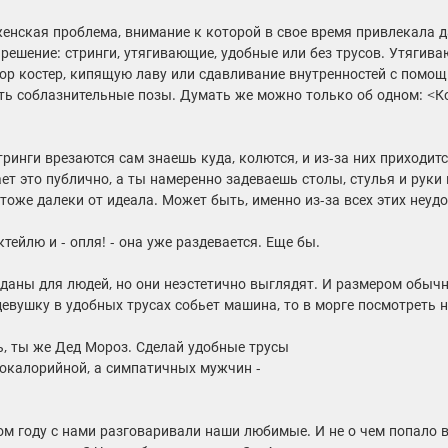
женская проблема, внимание к которой в свое время привлекала 
ешение: стринги, утягивающие, удобные или без трусов. Утягива
р костер, кипящую лаву или сдавливание внутренностей с помощ
ть соблазнительные позы. Думать же можно только об одном: <Ко
тринги врезаются сам знаешь куда, колются, и из-за них приходит
ает это публично, а ты намеренно задеваешь столы, стулья и ру
оже далеки от идеала. Может быть, именно из-за всех этих неу
тейлю и - опля! - она уже раздевается. Еще бы.
даны для людей, но они неэстетично выглядят. И размером обыч
девушку в удобных трусах собьет машина, то в морге посмотреть н
ь, ты же Дед Мороз. Сделай удобные трусы
локалорийной, а симпатичных мужчин -
ом году с нами разговаривали наши любимые. И не о чем попало 