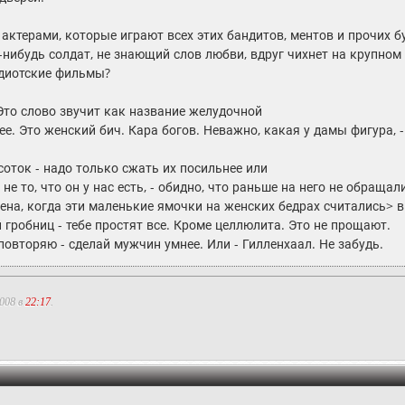
 актерами, которые играют всех этих бандитов, ментов и прочих
й-нибудь солдат, не знающий слов любви, вдруг чихнет на крупном
идиотские фильмы?
Это слово звучит как название желудочной
ее. Это женский бич. Кара богов. Неважно, какая у дамы фигура, -
соток - надо только сжать их посильнее или
не то, что он у нас есть, - обидно, что раньше на него не обращ
ена, когда эти маленькие ямочки на женских бедрах считались> 
 гробниц - тебе простят все. Кроме целлюлита. Это не прощают.
повторяю - сделай мужчин умнее. Или - Гилленхаал. Не забудь.
2008 в
22:17
.