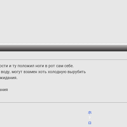
сти и ту положил ноги в рот сам себе.
 воду, могут взамен хоть холодную вырубить
ожидания.
ания
ホ
?
ロ