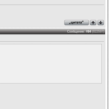
Сообщение: #
84
(822597)