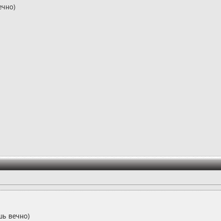
ечно)
шь вечно)