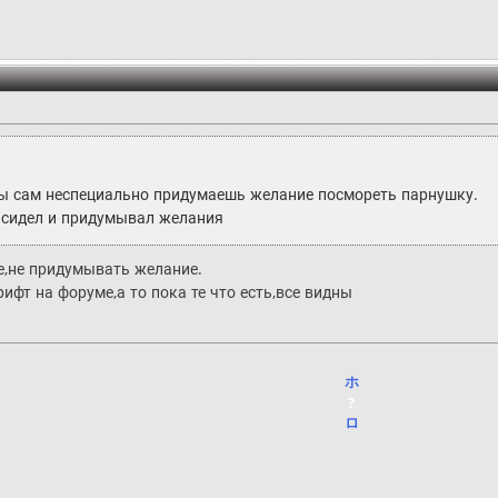
 ты сам неспециально придумаешь желание посмореть парнушку.
 сидел и придумывал желания
е,не придумывать желание.
фт на форуме,а то пока те что есть,все видны
ホ
?
ロ