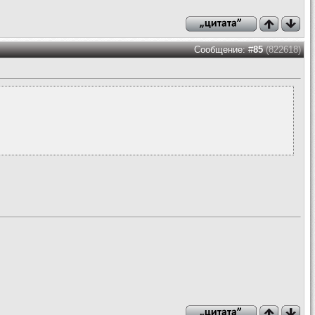
Сообщение: #
85
(822618)