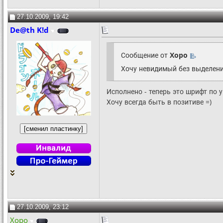
27.10.2009, 19:42
De@th K!d
Сообщение от
Xopo
Хочу невидимый без выделения
Исполнено - теперь это шрифт по 
Хочу всегда быть в позитиве =)
27.10.2009, 23:12
Xopo