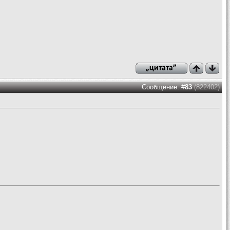
Сообщение: #
83
(822402)