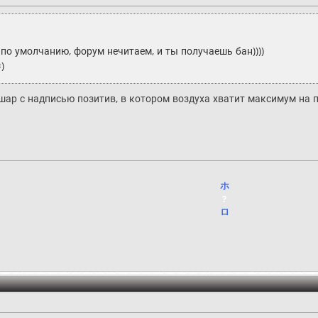
 по умолчанию, форум нечитаем, и ты получаешь бан))))
)
шар с надписью позитив, в котором воздуха хватит максимум на 
ホ
?
ロ