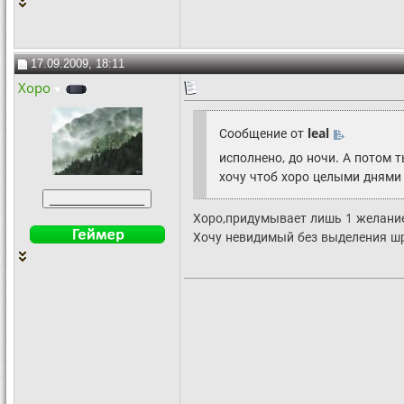
17.09.2009, 18:11
Xopo
Сообщение от
leal
исполнено, до ночи. А потом
хочу чтоб хоро целыми днями
Хоро,придумывает лишь 1 желани
Хочу невидимый без выделения шри