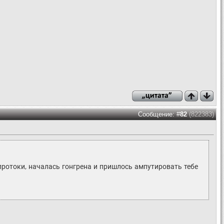
Сообщение: #
82
(822383)
 протоки, началась гонгрена и пришлось ампутировать тебе