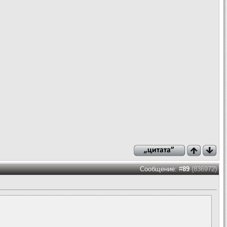
Сообщение: #
89
(836972)