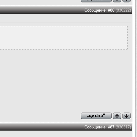
Сообщение: #
86
(836222)
Сообщение: #
87
(836317)