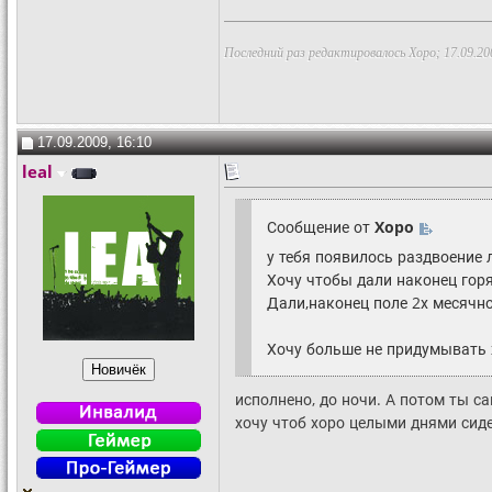
Последний раз редактировалось Xopo; 17.09.20
17.09.2009, 16:10
leal
Сообщение от
Xopo
у тебя появилось раздвоение л
Хочу чтобы дали наконец гор
Дали,наконец поле 2х месячн
Хочу больше не придумывать
исполнено, до ночи. А потом ты 
хочу чтоб хоро целыми днями сид