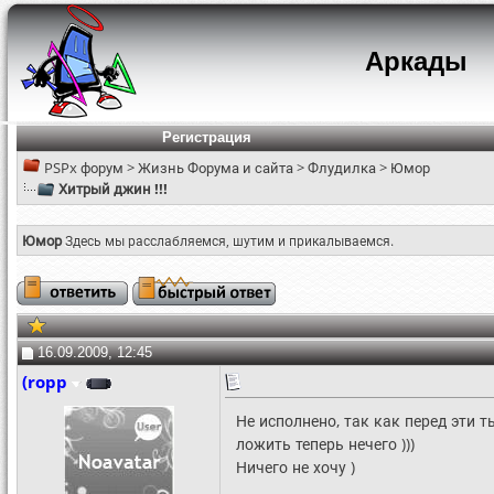
Аркады
Регистрация
PSPx форум
>
Жизнь Форума и сайта
>
Флудилка
>
Юмор
Хитрый джин !!!
Юмор
Здесь мы расслабляемся, шутим и прикалываемся.
16.09.2009, 12:45
(ropp
Не исполнено, так как перед эти 
ложить теперь нечего )))
Ничего не хочу )