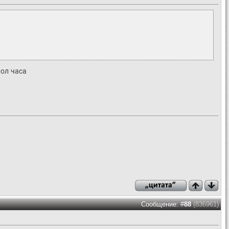
пол часа
Сообщение: #
88
(836961)