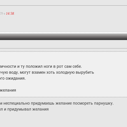
09 в
14:58
.
ичности и ту положил ноги в рот сам себе.
ячую воду, могут взамен хоть холодную вырубить
ого ожидания.
 желания
сам неспециально придумаешь желание посмореть парнушку.
ел и придумывал желания