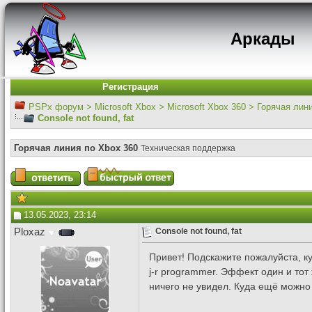
Аркады
Регистрация
PSPx форум
>
Microsoft Xbox
>
Microsoft Xbox 360
>
Горячая лин
Console not found, fat
Горячая линия по Xbox 360
Техническая поддержка
13.05.2023, 23:14
Ploxaz
Console not found, fat
Привет! Подскажите пожалуйста, куд
j-r programmer. Эффект один и тот
ничего не увидел. Куда ещё можно