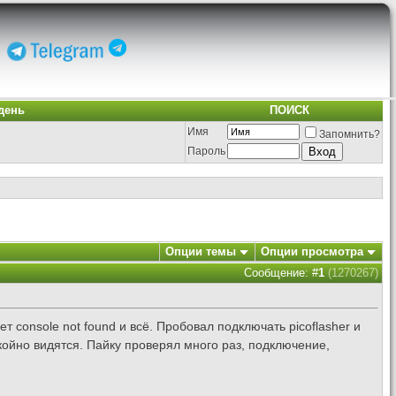
день
ПОИСК
Имя
Запомнить?
Пароль
Опции темы
Опции просмотра
Сообщение: #
1
(1270267)
т console not found и всё. Пробовал подключать picoflasher и
койно видятся. Пайку проверял много раз, подключение,