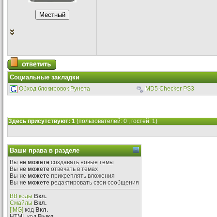
Социальные закладки
Обход блокировок Рунета
MD5 Checker PS3
Здесь присутствуют: 1
(пользователей: 0 , гостей: 1)
Ваши права в разделе
Вы
не можете
создавать новые темы
Вы
не можете
отвечать в темах
Вы
не можете
прикреплять вложения
Вы
не можете
редактировать свои сообщения
BB коды
Вкл.
Смайлы
Вкл.
[IMG]
код
Вкл.
HTML код
Выкл.