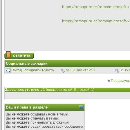
https://romspure.cc/roms/microsoft-x.
https://romspure.cc/roms/microsoft-x.
Социальные закладки
Обход блокировок Рунета
MD5 Checker PS3
MD5 
«
Предыдуща
Здесь присутствуют: 1
(пользователей: 0 , гостей: 1)
Ваши права в разделе
Вы
не можете
создавать новые темы
Вы
не можете
отвечать в темах
Вы
не можете
прикреплять вложения
Вы
не можете
редактировать свои сообщения