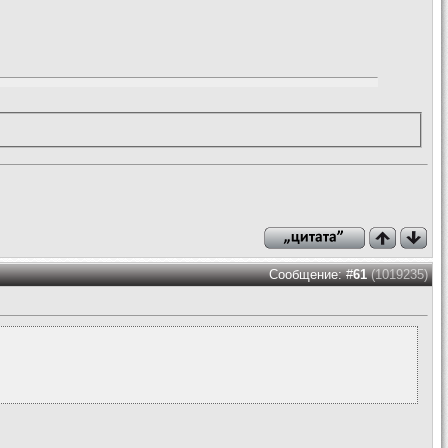
Сообщение: #
61
(1019235)