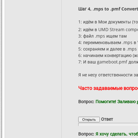
Шаг 4, .mps to .pmf Conver
1: идём в Мои документы (т
2: идём в UMD Stream compo
3: файл .mps ищем там
4: переименовываем .mps в 
5: сохраняем и далее в .mps 
6: начинаем конвертацию (
7: И ваш gameboot.pmf долж
Я не несу ответственности з
Часто задаваемые вопр
Вопрос:
Помогите! Заливаю g
Ответ
Вопрос:
Я хочу сделать, что