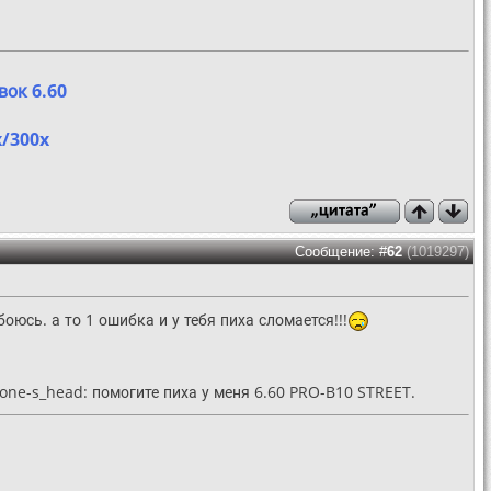
вок 6.60
x/300x
Сообщение: #
62
(1019297)
юсь. а то 1 ошибка и у тебя пиха сломается!!!
one-s_head: помогите пиха у меня 6.60 PRO-B10 STREET.