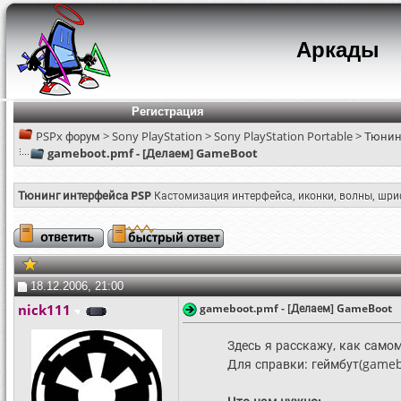
Аркады
Регистрация
PSPx форум
>
Sony PlayStation
>
Sony PlayStation Portable
>
Тюнин
gameboot.pmf - [Делаем] GameBoot
Тюнинг интерфейса PSP
Кастомизация интерфейса, иконки, волны, шрифт
18.12.2006, 21:00
nick111
gameboot.pmf - [Делаем] GameBoot
Здесь я расскажу, как самом
Для справки: геймбут(gamebo