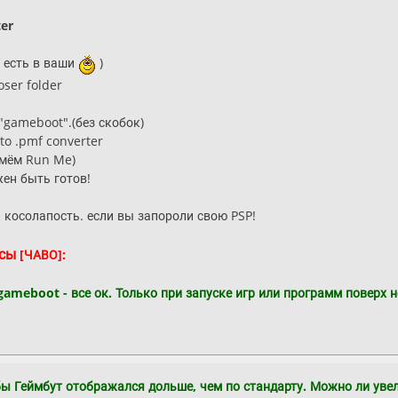
ter
о есть в ваши
)
ser folder
"gameboot".(без скобок)
to .pmf converter
жмём Run Me)
ен быть готов!
а косолапость. если вы запороли свою PSP!
осы
[ЧАВО]:
ameboot - все ок. Только при запуске игр или программ поверх н
бы Геймбут отображался дольше, чем по стандарту. Можно ли уве