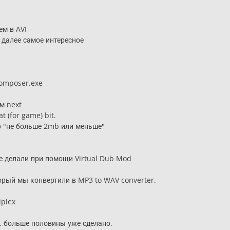
ем в AVI
 далее самое интересное
omposer.exe
м next
 (for game) bit.
р "не больше 2mb или меньше"
ре делали при помощи Virtual Dub Mod
орый мы конвертили в MP3 to WAV converter.
iplex
. больше половины уже сделано.