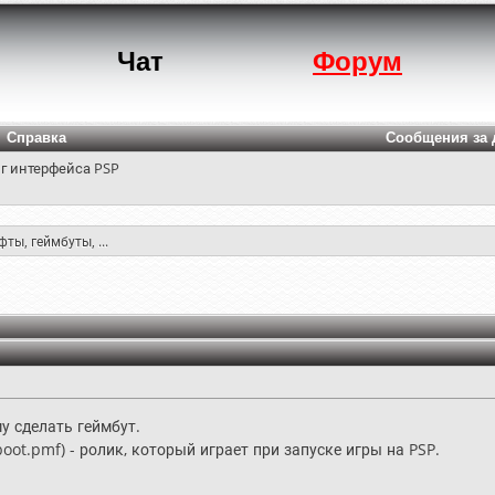
Чат
Форум
Справка
Сообщения за 
г интерфейса PSP
ы, геймбуты, ...
у сделать геймбут.
ot.pmf) - ролик, который играет при запуске игры на PSP.