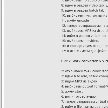
7: выбираем no audio on t
8: идём в раздел video tab, 
9: идём в раздел batch tab
10: выбираем нужную папку
11: жмём encode
12: теперь возвращаемся в a
13: выбираем МР3 из drop d
14: идём в раздел video tab
15: выбираем no video.
16: и каовертируем это (enco
17: в итоге имеем два файла
Шаг 2, WAV converter & Vir
1: открываем WAV converter
2: идём в to add, затем change
3: ищем МР3 из видео
4: выбираем output format
5: жмём start
6: вот и готово аудио
7: теперь открываем virtual
8: идём в file , затем open vid