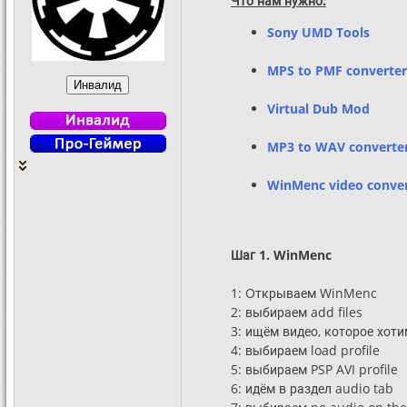
Что нам нужно:
Sony UMD Tools
MPS to PMF converter
Virtual Dub Mod
MP3 to WAV converte
WinMenc video conver
Шаг 1. WinMenc
1: Oткрываем WinMenc
2: выбираем add files
3: ищём видео, которое хоти
4: выбираем load profile
5: выбираем PSP AVI profile
6: идём в раздел audio tab