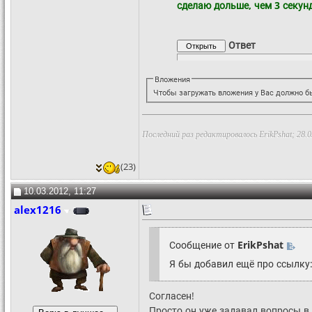
сделаю дольше, чем 3 секун
Ответ
Вложения
Чтобы загружать вложения у Вас должно бы
Последний раз редактировалось ErikPshat; 28.0
(23)
10.03.2012, 11:27
alex1216
Сообщение от
ErikPshat
Я бы добавил ещё про ссылку
Согласен!
Просто он уже задавал вопросы в т