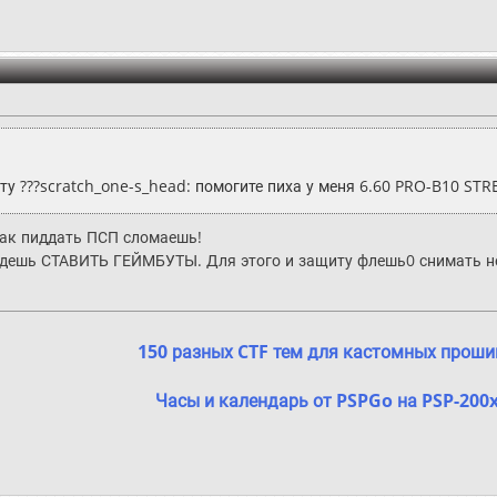
ту ???scratch_one-s_head: помогите пиха у меня 6.60 PRO-B10 STR
как пиддать ПСП сломаешь!
будешь СТАВИТЬ ГЕЙМБУТЫ. Для этого и защиту флешь0 снимать не 
150 разных CTF тем для кастомных проши
Часы и календарь от PSPGo на PSP-200