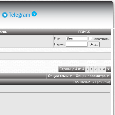
день
ПОИСК
Имя
Запомнить?
Пароль
<
1
2
3
4
Страница 4 из 4
Опции темы
Опции просмотра
Сообщение: #
1
(285394)