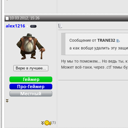
10.03.2012, 15:26
alex1216
Сообщение от
TRANE32
а как вобще удалить эту защи
Ну мы то поможем... Но ведь ты, 
Может всё-таки, через .ctf темы 
(1)