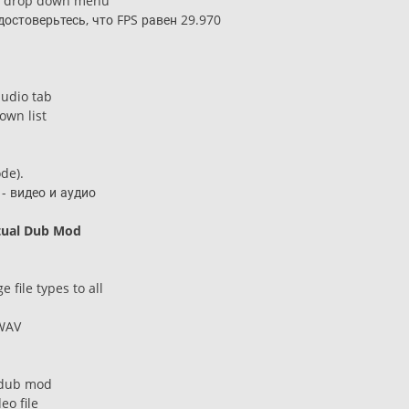
he drop down menu
удостоверьтесь, что FPS равен 29.970
udio tab
own list
de).
 - видео и аудио
tual Dub Mod
 file types to all
-WAV
 dub mod
eo file