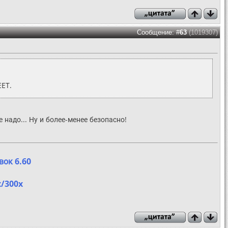
Сообщение: #
63
(1019307)
EET.
надо... Ну и более-менее безопасно!
вок 6.60
x/300x