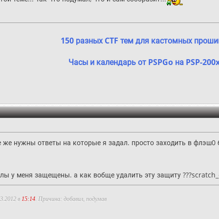
150 разных CTF тем для кастомных проши
Часы и календарь от PSPGo на PSP-200
 же нужны ответы на которые я задал. просто заходить в флэш0 бо
лы у меня защещены. а как вобще удалить эту защиту ???scratch_
3.2012 в
15:14
. Причина: добавил, подумав