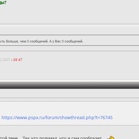
ды?
ть больше, чем 0 сообщений. А у Вас 0 сообщений.
2.2025 в
04:47
.
:
https://www.pspx.ru/forum/showthread.php?t=76745
ой теме... Так что подумал, что и сам сообразит...