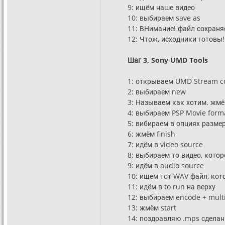
9: ищём наше видео
10: выбираем save as
11: ВНимание! файл сохраня
12: Чтож, исходники готовы!
Шаг 3, Sony UMD Tools
1: открываем UMD Stream c
2: выбираем new
3: Называем как хотим. жмё
4: выбираем PSP Movie format
5: вибираем в опциях разме
6: жмём finish
7: идём в video source
8: выбираем то видео, кото
9: идём в audio source
10: ищем тот WAV файл, кот
11: идём в to run на верху
12: выбираем encode + mult
13: жмём start
14: поздравляю .mps сделан