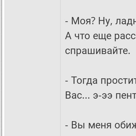
- Моя? Ну, лад
А что еще рас
спрашивайте.
- Тогда прости
Вас... э-ээ пен
- Вы меня оби