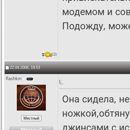
модемом и со
Подожду, може
(2)
22.04.2008, 19:53
flashkin
Она сидела, н
ножкой,обтян
джинсами с ис