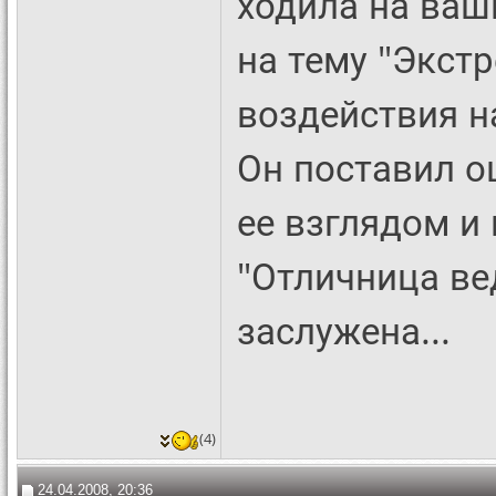
ходила на ваш
на тему "Экст
воздействия н
Он поставил о
ее взглядом и 
"Отличница вед
заслужена...
(4)
24.04.2008, 20:36