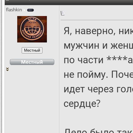
flashkin
Я, наверно, ни
мужчин и женщ
по части ****а
не пойму. Поч
идет через гол
сердце?
Дело было так