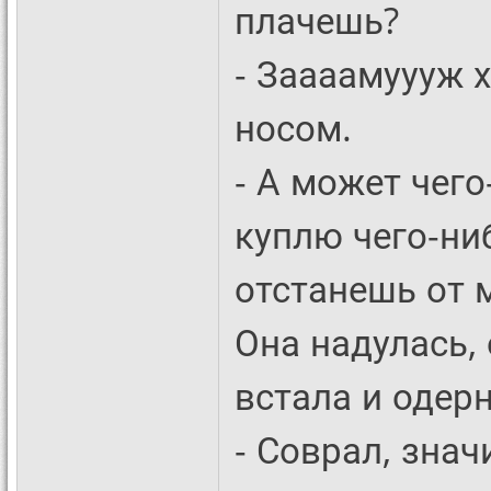
плачешь?
- Заааамуууж х
носом.
- А может чего
куплю чего-ни
отстанешь от 
Она надулась,
встала и одерн
- Соврал, знач