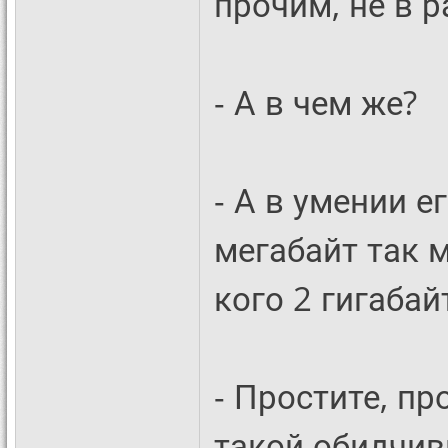
прочим, не в 
- А в чем же?
- А в умении е
мегабайт так м
кого 2 гигабай
- Простите, пр
такой обидчив