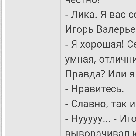
- Лика. Я вас с
Игорь Валерье
- Я хорошая! С
умная, отлични
Правда? Или я
- Нравитесь.
- Славно, так 
- Нууууу... - И
выворачивал к