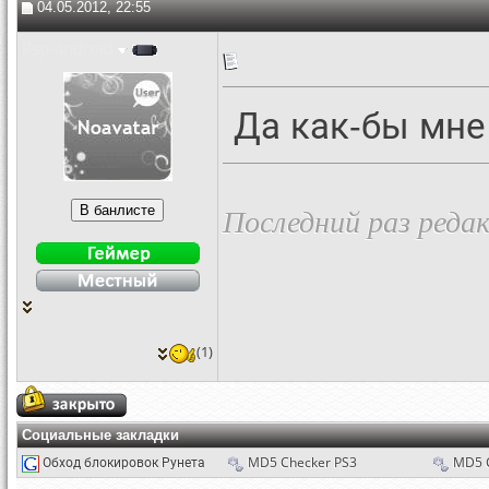
04.05.2012, 22:55
Psp-android
Да как-бы мне 
Последний раз редак
(1)
Социальные закладки
Обход блокировок Рунета
MD5 Checker PS3
MD5 