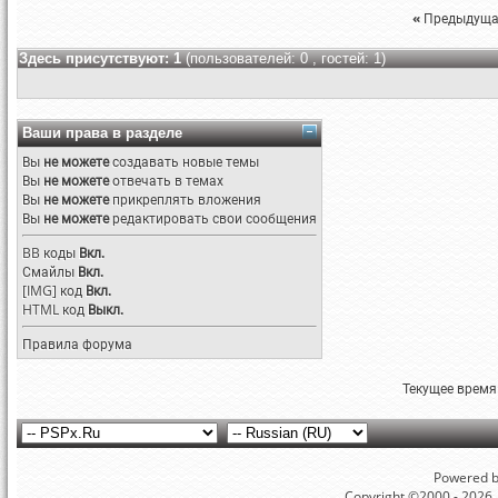
«
Предыдуща
Здесь присутствуют: 1
(пользователей: 0 , гостей: 1)
Ваши права в разделе
Вы
не можете
создавать новые темы
Вы
не можете
отвечать в темах
Вы
не можете
прикреплять вложения
Вы
не можете
редактировать свои сообщения
BB коды
Вкл.
Смайлы
Вкл.
[IMG]
код
Вкл.
HTML код
Выкл.
Правила форума
Текущее время
Powered by
Copyright ©2000 - 2026, 