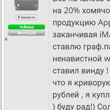
на 20% хомячок
продукцию Appl
заканчивая iMa
ставлю граф.па
ненавистной wi
ставил винду !
что я криворук
рублей , я куп
) буду рад!) Со