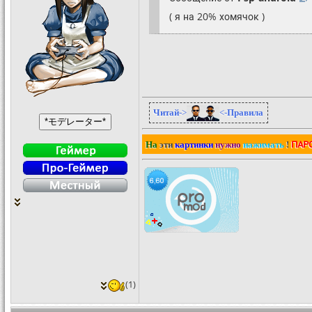
( я на 20% хомячок )
Читай
->
<-
Правила
ПАР
На
эти
картинки
нужно
нажимать
!
(1)