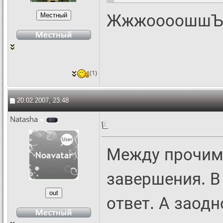
ЖжжоооошшЪ н
(1)
20.02.2007, 23:48
Natasha
Между прочим.
завершения. В
ответ. А заодн