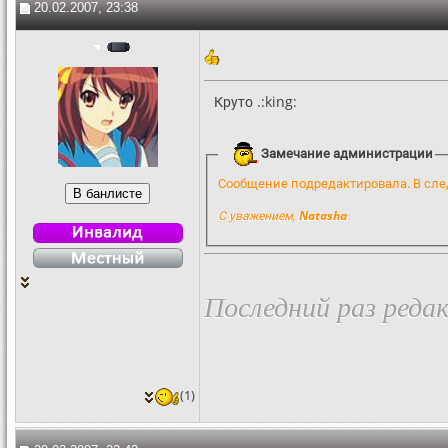
20.02.2007, 23:38
HouSe_18
Круто .:king:
Замечание администрации
Сообщение подредактировала. В сле
С уважением,
Natasha
Последний раз редак
(1)