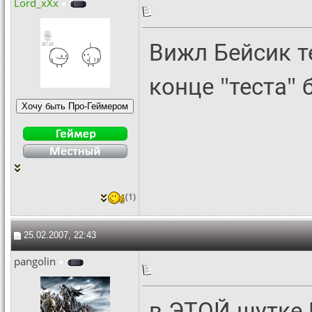
Lord_xXx
Вижл Бейсик т
конце "теста" 
(1)
25.02.2007, 22:43
pangolin
в ЭТОЙ шутке 