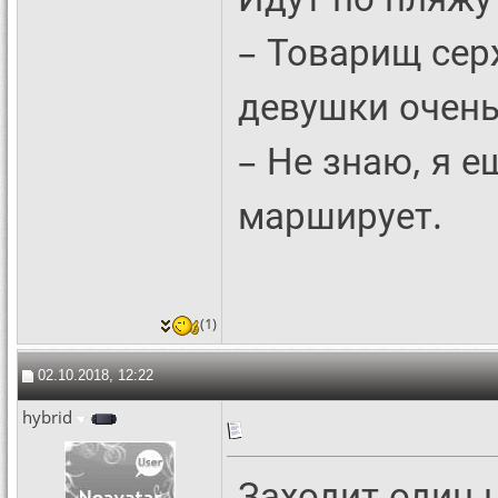
– Товарищ серж
девушки очень
– Не знаю, я е
марширует.
(1)
02.10.2018, 12:22
hybrid
Заходит один 