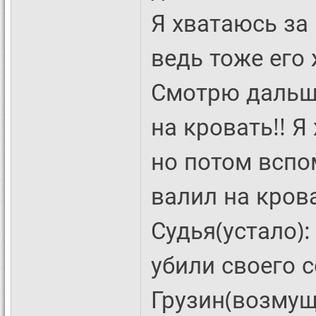
Я хватаюсь за
ведь тоже его
Смотрю дальш
на кровать!! Я
но потом вспо
валил на крова
Судья(устало):
убили своего 
Грузин(возмуще