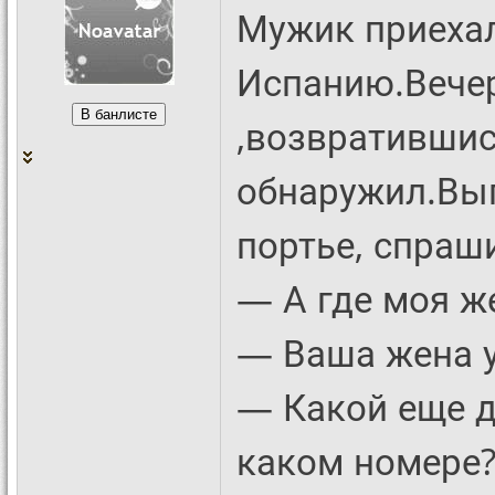
Мужик приехал
Испанию.Вечер
,возвратившис
обнаружил.Выг
портье, спраш
— А где моя ж
— Ваша жена у
— Какой еще д
каком номере?Я