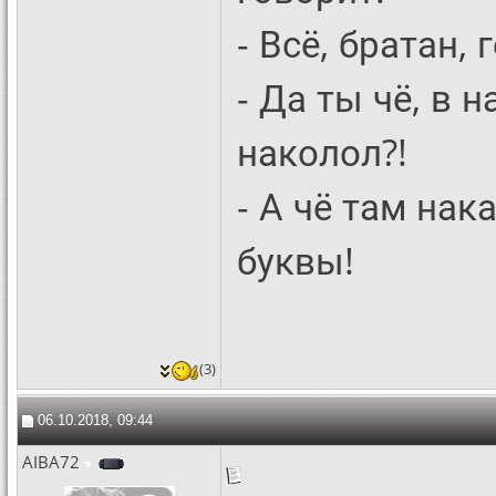
- Всё, братан, 
- Да ты чё, в 
наколол?!
- А чё там нак
буквы!
(3)
06.10.2018, 09:44
AIBA72