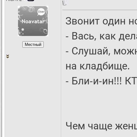
Звонит один н
- Вась, как дел
- Слушай, мож
на кладбище.
- Бли-и-ин!!! 
Чем чаще женщ