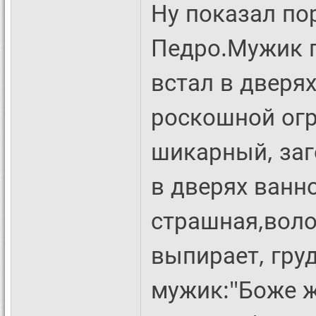
Ну показал по
Педро.Мужик п
встал в дверя
роскошной ог
шикарный, заг
в дверях ванно
страшная,воло
выпирает, груд
мужик:"Боже ж