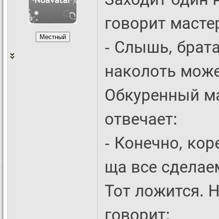
говорит мастер
- Слышь, брата
наколоть мож
Обкуренный ма
отвечает:
- Конечно, ко
ща все сделае
Тот ложится. Н
говорит: