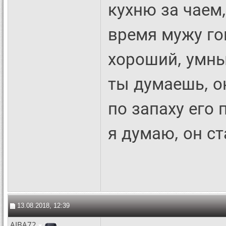
кухню за чаем,
время мужу го
хороший, умны
ты думаешь, он
по запаху его 
я думаю, он с
13.08.2018, 12:39
AIBA72