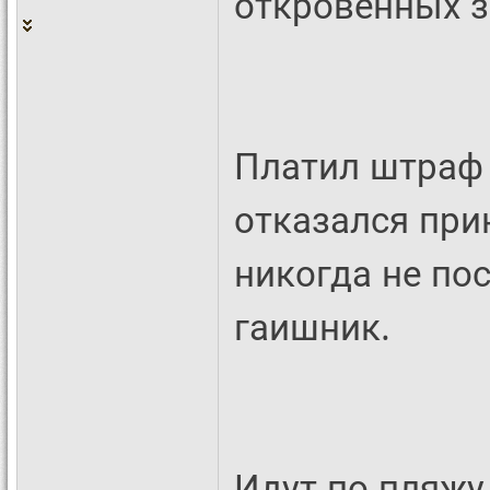
откровенных з
Платил штраф 
отказался при
никогда не по
гаишник.
Идут по пляжу