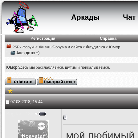
Аркады
Чат
Регистрация
Справка
PSPx форум
>
Жизнь Форума и сайта
>
Флудилка
>
Юмор
Анекдоты =)
Юмор
Здесь мы расслабляемся, шутим и прикалываемся.
07.08.2018, 15:44
Bogdan1488
мой любимый )