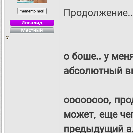
Продолжение..
о боше.. у мен
абсолютный вы
оооооооо, про
может, еще чег
предыдущий а