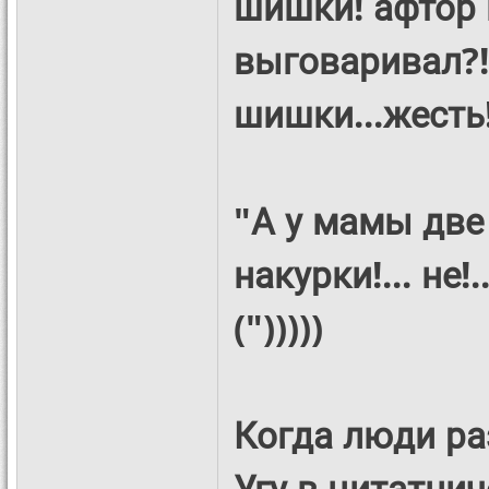
шишки! афтор 
выговаривал?!)
шишки...жесть!!!)
"А у мамы две 
накурки!... не!.
(")))))
Когда люди ра
Угу в цитатнич