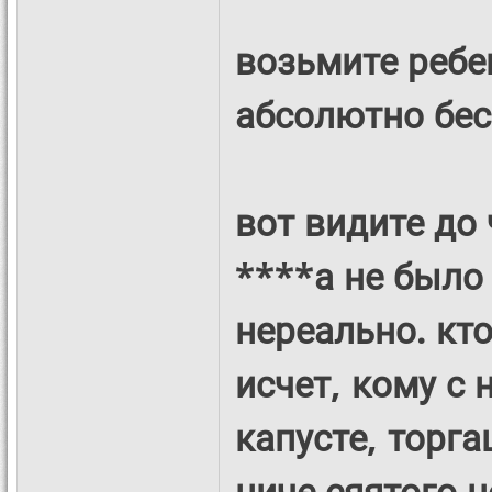
возьмите ребе
абсолютно бес
вот видите до
****а не было 
нереально. кт
исчет, кому с 
капусте, торга
ниче сяятого н