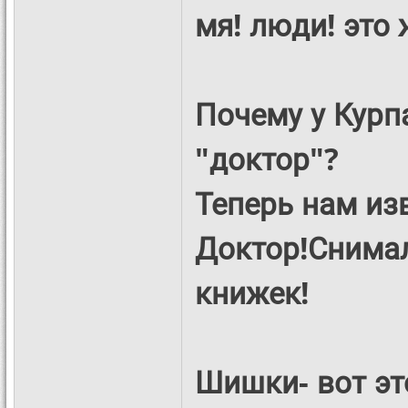
мя! люди! это
Почему у Курп
"доктор"?
Теперь нам из
Доктор!Снимал
книжек!
Шишки- вот это 