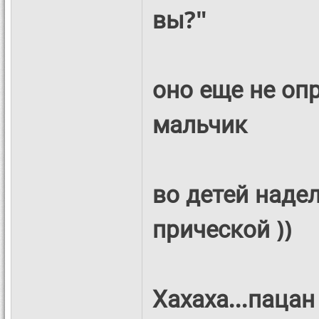
вы?"
оно еще не оп
мальчик
во детей надел
прической
))
Хахаха...паца