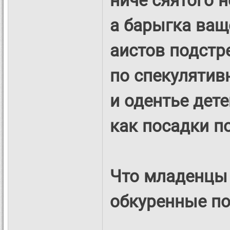
а барыгка ващ
аистов подстр
по спекулятив
и одентье дете
как посадки п
Что младенцы 
обкуренные по