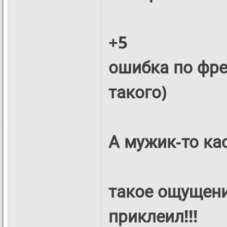
+5
ошибка по фре
такого)
А мужик-то кас
такое ощущени
приклеил!!!