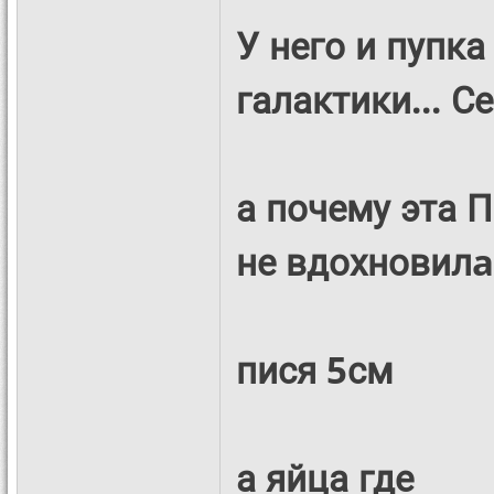
У него и пупка
галактики... С
а почему эта 
не вдохновилa 
пися 5см
а яйца где