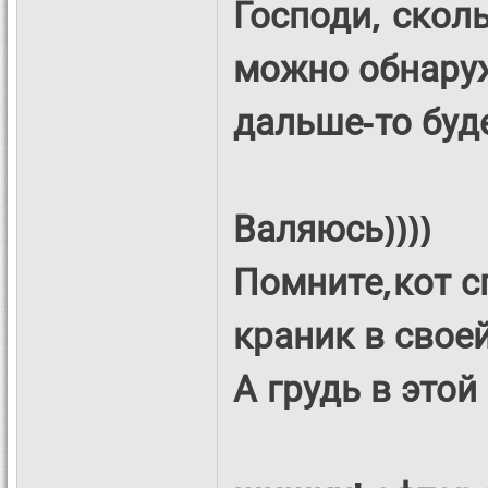
Господи, скол
можно обнаруж
дальше-то буде
Валяюсь))))
Помните,кот 
краник в свое
А грудь в это