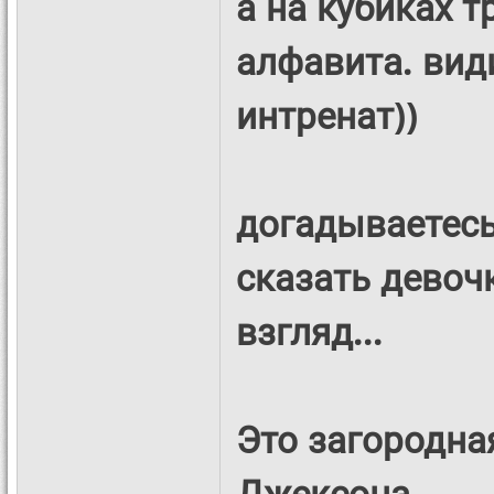
а на кубиках 
алфавита. вид
интренат))
догадываетесь
сказать девоч
взгляд...
Это загородна
Джексона