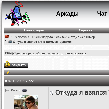
Аркады
Чат
Регистрация
Справка
PSPx форум
>
Жизнь Форума и сайта
>
Флудилка
>
Юмор
Откуда я взялся ??? (с комментариями)
Юмор
Здесь мы расслабляемся, шутим и прикалываемся.
07.12.2007, 22:22
JustKira
Откуда я взялся