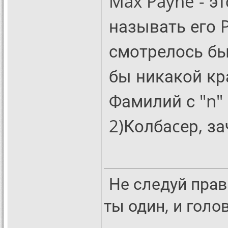
Max Payne - э
называть его P
смотрелось бы
бы никакой кра
Фамилий с "n"
2)Колбаcер, з
Не следуй прав
ты один, и гол