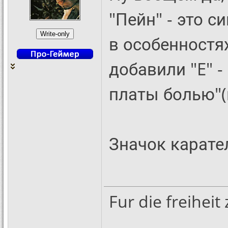
"Пейн" - это с
в особенностях
добавили "E" 
платы болью"(
Значок карате
Fur die freihei