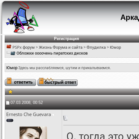
Арк
Регистрация
PSPx форум
>
Жизнь Форума и сайта
>
Флудилка
>
Юмор
Обложки оооочень пиратских дисков
Юмор
Здесь мы расслабляемся, шутим и прикалываемся.
07.03.2008, 00:52
Ernesto Che Guevara
О, тогда это у