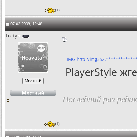
(1)
07.03.2008, 12:48
barty
[IMG]http://img352.*************
PlayerStyle жге
Последний раз редак
(1)