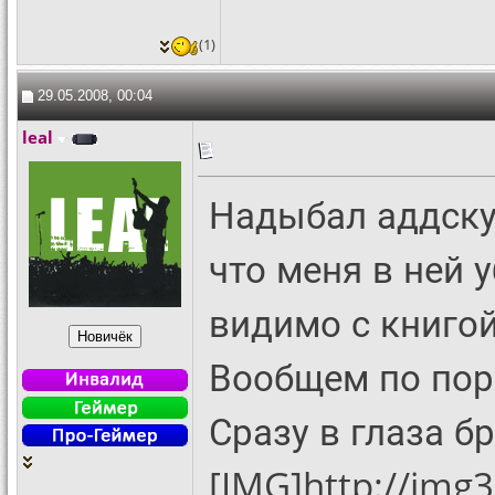
(1)
29.05.2008, 00:04
leal
Надыбал аддскую
что меня в ней 
видимо с книгой
Вообщем по пор
Сразу в глаза б
[IMG]http://img