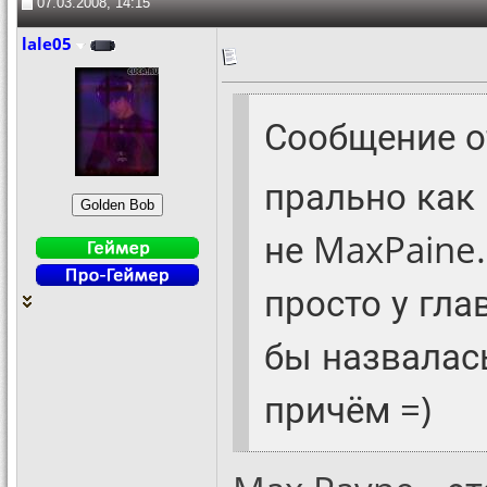
07.03.2008, 14:15
lale05
Сообщение 
прально как 
не MaxPaine.
просто у гла
бы назвалась
причём =)