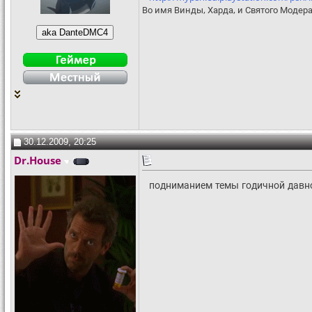
Во имя Винды, Харда, и Святого Модера
30.12.2009, 20:25
Dr.House
подниманием темы годичной давно