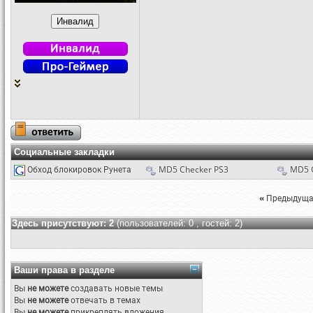
Социальные закладки
Обход блокировок Рунета
MD5 Checker PS3
MD5 
«
Предыдуща
Здесь присутствуют: 2
(пользователей: 0 , гостей: 2)
Ваши права в разделе
Вы
не можете
создавать новые темы
Вы
не можете
отвечать в темах
Вы
не можете
прикреплять вложения