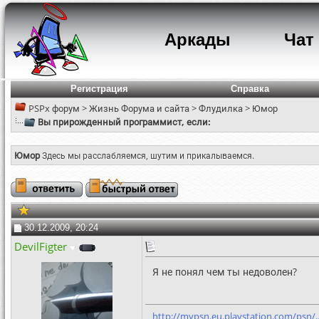
Аркады
Чат
Регистрация
Справка
PSPx форум
>
Жизнь Форума и сайта
>
Флудилка
>
Юмор
Вы прирожденный программист, если:
Юмор
Здесь мы расслабляемся, шутим и прикалываемся.
30.12.2009, 20:24
DevilFigter
Я не понял чем ты недоволен?
http://mypsn.eu.playstation.com/psn/...