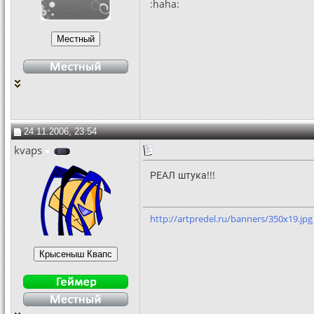
:haha:
24.11.2006, 23:54
kvaps
РЕАЛ штука!!!
http://artpredel.ru/banners/350x19.jpg