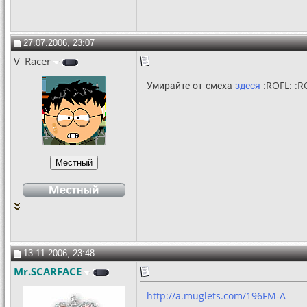
27.07.2006, 23:07
V_Racer
Умирайте от смеха
здеся
:ROFL: :R
13.11.2006, 23:48
Mr.SCARFACE
http://a.muglets.com/196FM-A