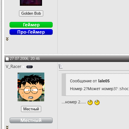
27.07.2006, 20:46
V_Racer
Сообщение от
lale05
Номер 2?Может номер3? :shoc
...номер 2.....