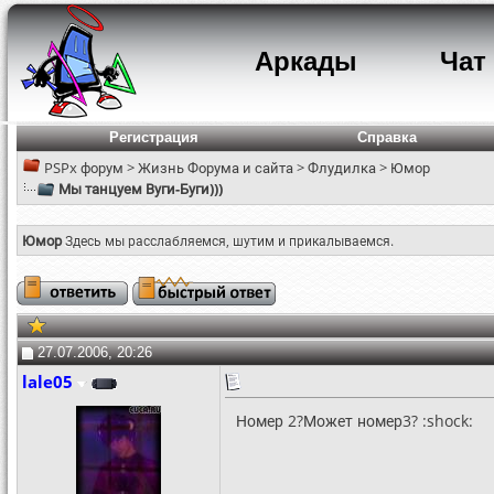
Аркады
Чат
Регистрация
Справка
PSPx форум
>
Жизнь Форума и сайта
>
Флудилка
>
Юмор
Мы танцуем Вуги-Буги)))
Юмор
Здесь мы расслабляемся, шутим и прикалываемся.
27.07.2006, 20:26
lale05
Номер 2?Может номер3? :shock: