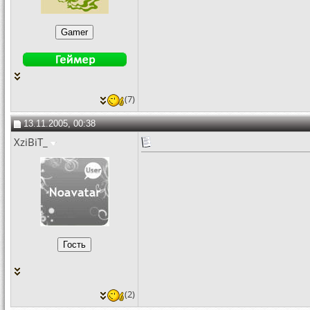
(7)
13.11.2005, 00:38
XziBiT_
(2)