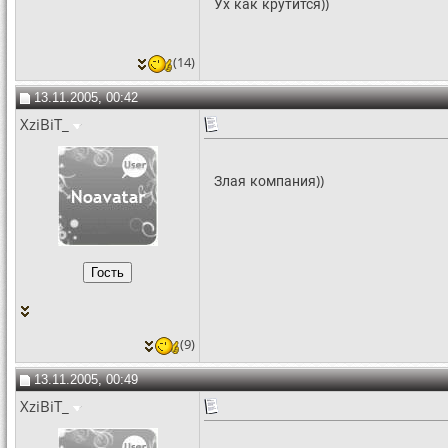
Ух как крутится))
(14)
13.11.2005, 00:42
XziBiT_
Злая компания))
(9)
13.11.2005, 00:49
XziBiT_