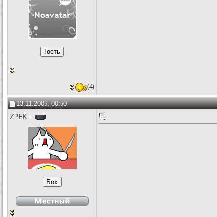
(4)
13.11.2005, 00:50
ZPEK