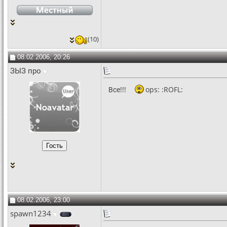
(10)
08.02.2006, 20:26
ЗЫЗ про
Все!!!
ops: :ROFL:
08.02.2006, 23:00
spawn1234