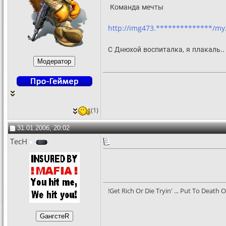
Команда мечты
http://img473.**************/my
С Днюхой воспиталка, я плакаль..
(1)
31.01.2006, 20:02
TecH
!Get Rich Or Die Tryin' ... Put To Death O