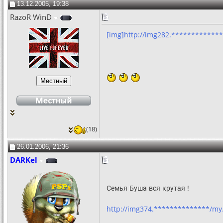
13.12.2005, 19:38
RazoR WinD
[img]http://img282.************
(18)
26.01.2006, 21:36
DARKel
Семья Буша вся крутая !
http://img374.**************/m