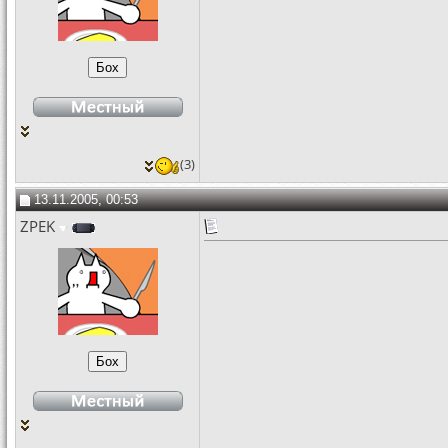
(3)
13.11.2005, 00:53
ZPEK