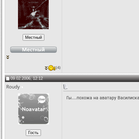
(4)
09.02.2006, 12:12
Roudy
Гы....похожа на аватару Василиска