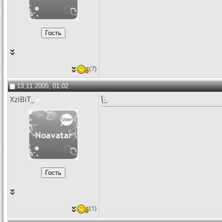
(7)
13.11.2005, 01:02
XziBiT_
(1)