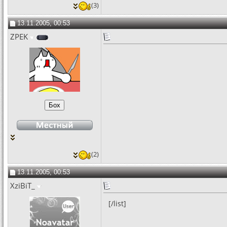
(3)
13.11.2005, 00:53
ZPEK
(2)
13.11.2005, 00:53
XziBiT_
[/list]