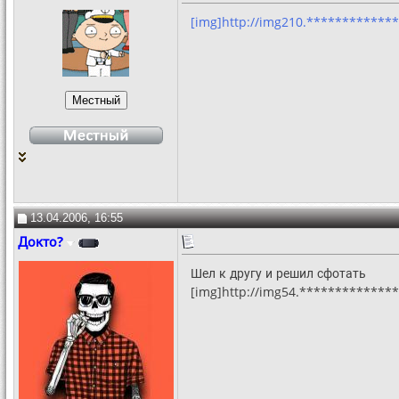
[img]http://img210.*************
13.04.2006, 16:55
Докто?
Шел к другу и решил сфотать
[img]http://img54.**************