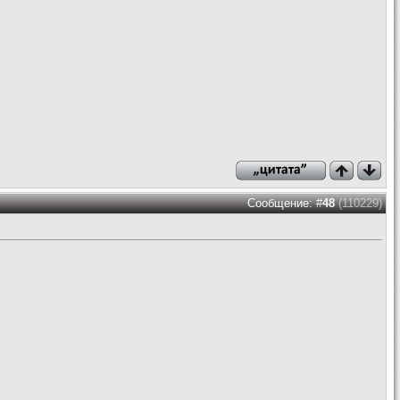
Сообщение: #
48
(110229)