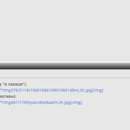
 "в лаваше"):
**/img376/5118/1060108610901086148mj.th.jpg[/img]
еативно:
/img481/1189/yaicekletka4rh.th.jpg[/img]