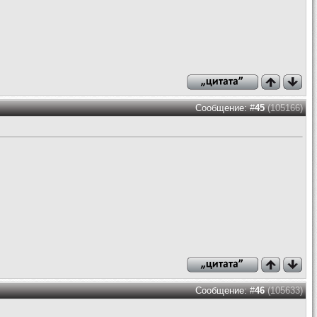
Сообщение: #
45
(105166)
Сообщение: #
46
(105633)