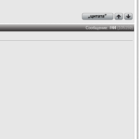
Сообщение: #
44
(105159)