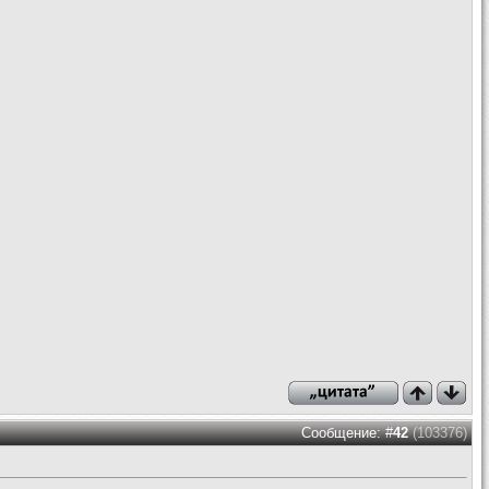
Сообщение: #
42
(103376)