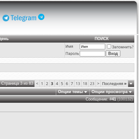
день
ПОИСК
Имя
Запомнить?
Пароль
<
1
2
3
4
5
6
7
>
Последняя
»
Страница 3 из 83
13
18
23
Опции темы
Опции просмотра
Сообщение: #
41
(100132)