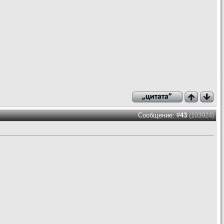
Сообщение: #
43
(103924)