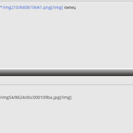
*/img210/8408/18vk1.png[/img]
пипец
/img54/8624/dsc000109ba.jpg[/img]