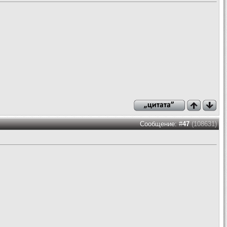
Сообщение: #
47
(108631)