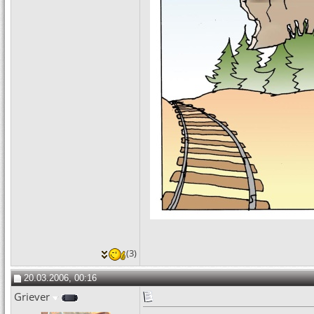
(3)
20.03.2006, 00:16
Griever