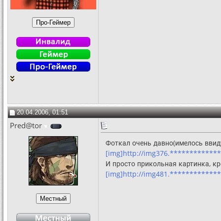
20.04.2006, 01:51
Pred@tor
Фоткал очень давно(имелось ввиду
[img]http://img376.************
И просто прикольная картинка, кр
[img]http://img481.**************