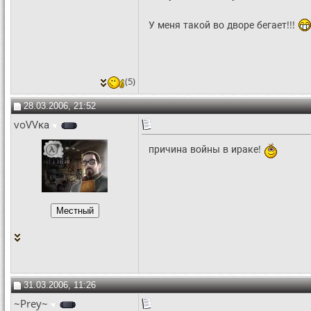
У меня такой во дворе бегает!!!
(5)
28.03.2006, 21:52
voVVка
причина войны в ираке!
31.03.2006, 11:26
~Prey~