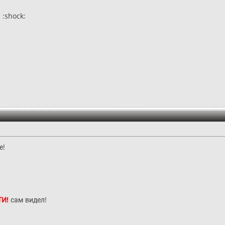
 :shock:
е!
И!
сам видел!