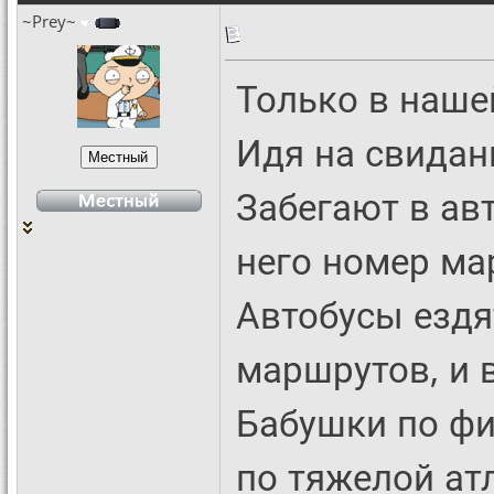
~Prey~
Только в наше
Идя на свидан
Забегают в ав
него номер ма
Автобусы ездя
маршрутов, и 
Бабушки по ф
по тяжелой ат