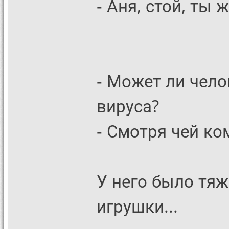
- Аня, стой, ты ж
- Может ли чел
вируса?
- Смотря чей ко
У него было тяж
игрушки...