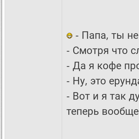
- Папа, ты н
- Смотря что с
- Да я кофе пр
- Ну, это ерунд
- Вот и я так 
теперь вообще 