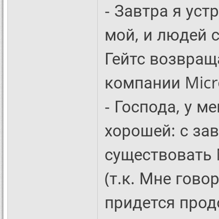
- Завтра я уст
мой, и людей 
Гейтс возвращ
компании Micr
- Господа, у м
хорошей: с за
существовать N
(т.к. Мне гово
придется прод