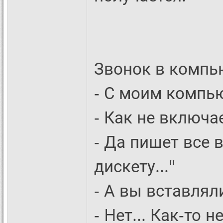
Звонок в компь
- С моим компью
- Как не включа
- Да пишет все 
дискету..."
- А вы вставлял
- Hет... Как-то н