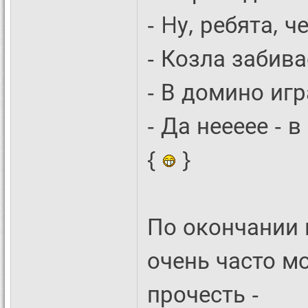
- Hу, ребята, 
- Козла забива
- В домино игр
- Да неееее - 
{
}
По окончании 
очень часто м
прочесть -