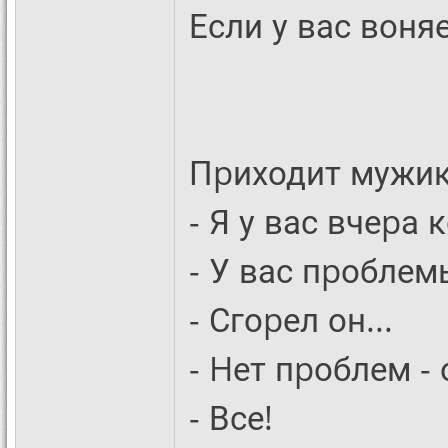
Если у вас воня
Пpиходит мужик
- Я у вас вчеpа
- У вас пpоблем
- Сгоpел он...
- Hет пpоблем - 
- Все!