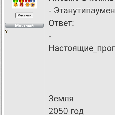
- Этанутипауме
Ответ:
-
Настоящие_про
Земля
2050 год