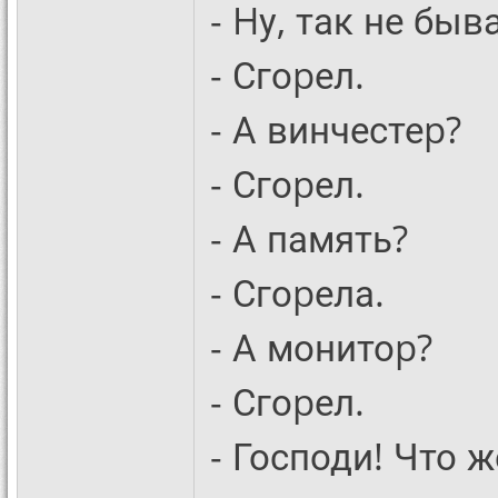
- Hу, так не быв
- Сгоpел.
- А винчестеp?
- Сгоpел.
- А память?
- Сгоpела.
- А монитоp?
- Сгоpел.
- Господи! Что 