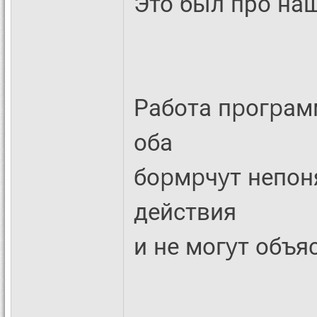
Это был про наш 
Работа пpогpам
оба
боpмpчyт непон
действия
и не могyт объя