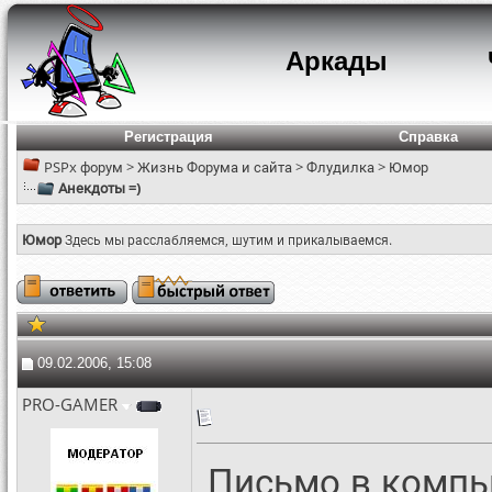
Аркады
Регистрация
Справка
PSPx форум
>
Жизнь Форума и сайта
>
Флудилка
>
Юмор
Анекдоты =)
Юмор
Здесь мы расслабляемся, шутим и прикалываемся.
09.02.2006, 15:08
PRO-GAMER
Письмо в компь