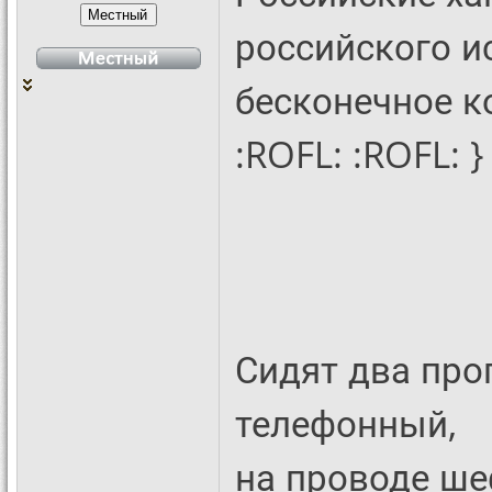
российского и
бесконечное к
:ROFL: :ROFL: }
Сидят два про
телефонный,
на проводе ше