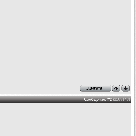
Сообщение: #
2
(1189143)