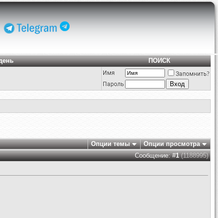
день
ПОИСК
Имя
Запомнить?
Пароль
Опции темы
Опции просмотра
Сообщение: #
1
(1188995)