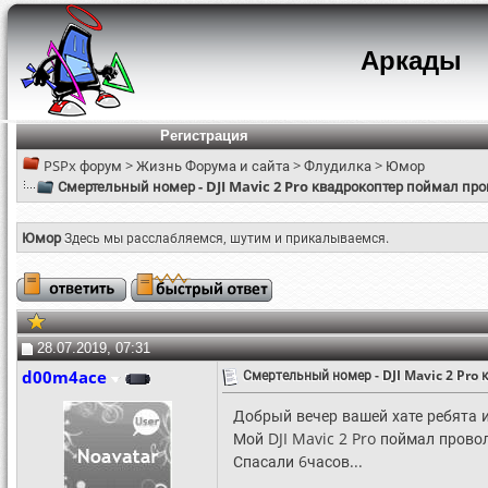
Аркады
Регистрация
PSPx форум
>
Жизнь Форума и сайта
>
Флудилка
>
Юмор
Смертельный номер - DJI Mavic 2 Pro квадрокоптер поймал пр
Юмор
Здесь мы расслабляемся, шутим и прикалываемся.
28.07.2019, 07:31
d00m4ace
Смертельный номер - DJI Mavic 2 Pro
Добрый вечер вашей хате ребята и
Мой DJI Mavic 2 Pro поймал прово
Спасали 6часов...