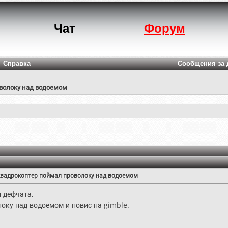
Чат
Форум
Справка
Сообщения за 
оволоку над водоемом
 квадрокоптер поймал проволоку над водоемом
 дефчата,
локу над водоемом и повис на gimble.