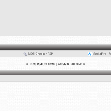
MD5 Checker PSP
MediaFire - F
«
Предыдущая тема
|
Следующая тема
»