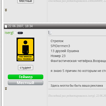
Последний раз редактировалось Demon0009; 22
22.06.2007, 18:34
isergl
Стрелок
SPIDermen3
13 друзей Оушена
Номер 23
Фантастическая четвёрка.Возраще
я знаю 5 причин по которым не с
Здесь могла бы быть ваша реклама
Последний раз редактировалось isergl; 22.06.2