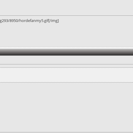
g293/8950/hordefanmy5.gif[/img]