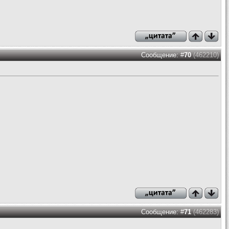
Сообщение: #
70
(462210)
Сообщение: #
71
(462283)