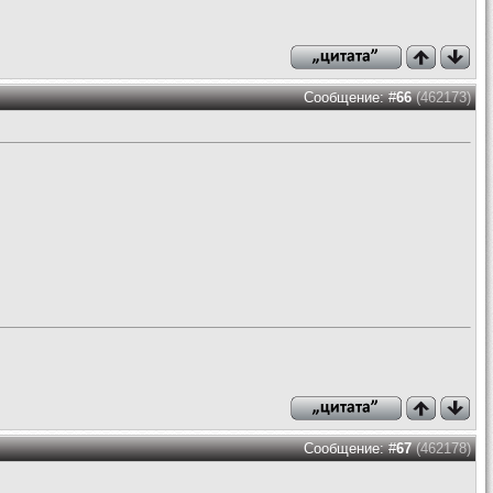
Сообщение: #
66
(462173)
Сообщение: #
67
(462178)