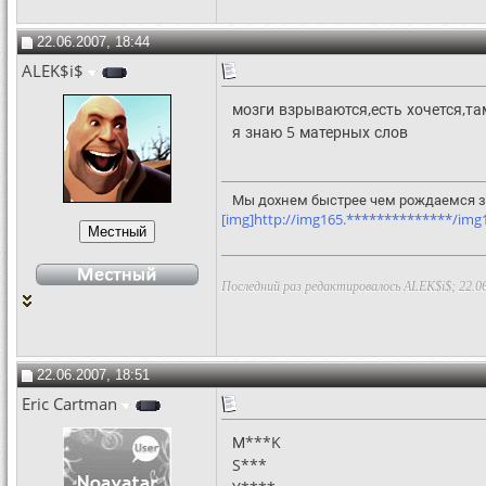
22.06.2007, 18:44
ALEK$i$
мозги взрываются,есть хочется,та
я знаю 5 матерных слов
Мы дохнем быстрее чем рождаемся за
[img]http://img165.**************/img16
Последний раз редактировалось ALEK$i$; 22.0
22.06.2007, 18:51
Eric Cartman
М***K
S***