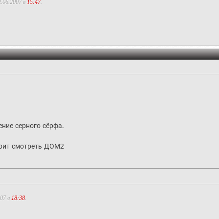
.06.2007 в
15:47
.
ние серного сёрфа.
тоит смотреть ДОМ2
007 в
18:38
.