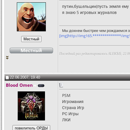
путин,буш,ельцин(пусть земля ему 
я знаю 5 игровых журналов
Мы дохнем быстрее чем рождаемся за
[img]http://img165.**************/img16
Последний раз редактировалось ALEK$i$; 22.0
22.06.2007, 19:40
Blood Omen
PSM
Игромания
Страна Игр
РС Игры
ЛКИ