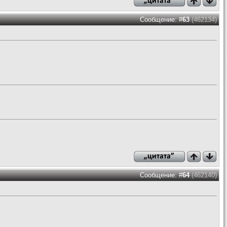
Сообщение: #
63
(462134)
Сообщение: #
64
(462140)