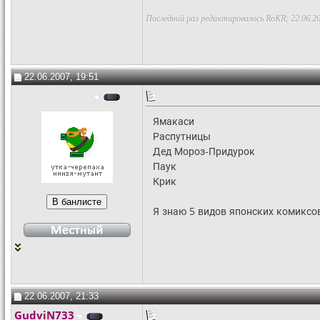
Последний раз редактировалось RoKR; 22.06.2
22.06.2007, 19:51
Темный_Хамяк
Ямакаси
Распутницы
Дед Мороз-Придурок
Паук
Крик
Я знаю 5 видов японских комиксо
22.06.2007, 21:33
GudviN733