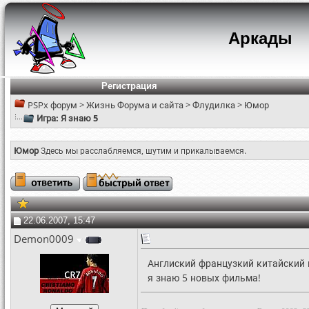
Аркады
Регистрация
PSPx форум
>
Жизнь Форума и сайта
>
Флудилка
>
Юмор
Игра: Я знаю 5
Юмор
Здесь мы расслабляемся, шутим и прикалываемся.
22.06.2007, 15:47
Demon0009
Англиский французкий китайский 
я знаю 5 новых фильма!