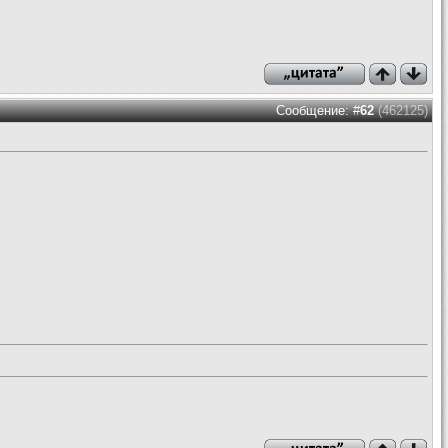
Сообщение: #
62
(462125)