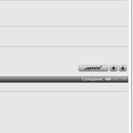
Сообщение: #
68
(462198)