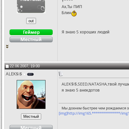
Y****
Ах,Ты ПИП
Блин
Я знаю 5 хороших людей
22.06.2007, 19:00
ALEK$i$
ALEK$I$,SEED,NATASHA,твой лучши
я знаю 5 анекдотов
Мы дохнем быстрее чем рождаемся за
[img]http://img165.**************/img16