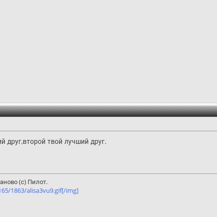
й друг,второй твой лучший друг.
ново (с) Пилот.
5/1863/alisa3vu9.gif[/img]