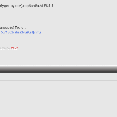
будет пухом),горбачёв,ALEK$I$.
ново (с) Пилот.
5/1863/alisa3vu9.gif[/img]
6.2007 в
19:22
.