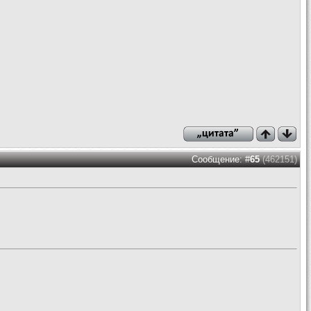
Сообщение: #
65
(462151)