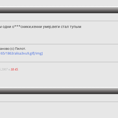
м одни о***сники,кенни умер,веги стал тупым
ново (с) Пилот.
5/1863/alisa3vu9.gif[/img]
6.2007 в
18:45
.