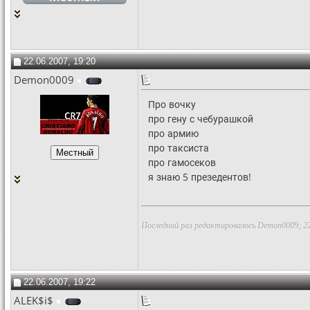
22.06.2007, 19:20
Demon0009
Про вочку
про гену с чебурашкой
про армию
про таксиста
про гамосеков
я знаю 5 презедентов!
Последний раз редактировалось Demon0009; 22
22.06.2007, 19:22
ALEK$i$