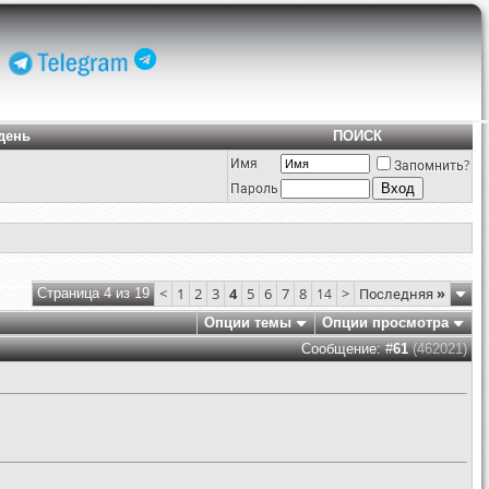
день
ПОИСК
Имя
Запомнить?
Пароль
<
1
2
3
4
5
6
7
8
>
Последняя
»
Страница 4 из 19
14
Опции темы
Опции просмотра
Сообщение: #
61
(462021)