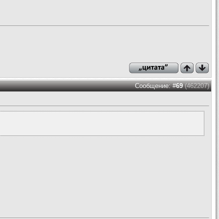
Сообщение: #
69
(462207)