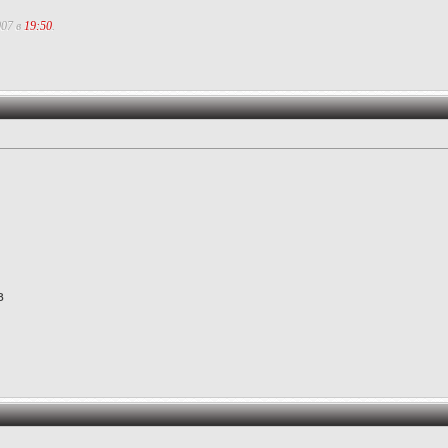
007 в
19:50
.
в