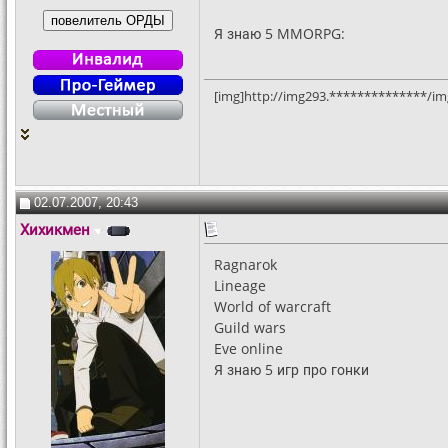
Я знаю 5 MMORPG:
[img]http://img293.**************/im
02.07.2007, 20:43
Хихикмен
Ragnarok
Lineage
World of warcraft
Guild wars
Eve online
Я знаю 5 игр про гонки