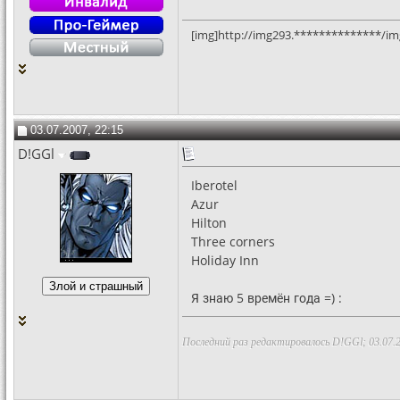
[img]http://img293.**************/im
03.07.2007, 22:15
D!GGl
Iberotel
Azur
Hilton
Three corners
Holiday Inn
Я знаю 5 времён года =) :
Последний раз редактировалось D!GGl; 03.07.