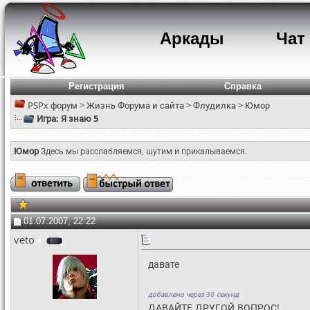
Аркады
Чат
Регистрация
Справка
PSPx форум
>
Жизнь Форума и сайта
>
Флудилка
>
Юмор
Игра: Я знаю 5
Юмор
Здесь мы расслабляемся, шутим и прикалываемся.
01.07.2007, 22:22
veto
давате
добавлено через 30 секунд
ДАВАЙТЕ ДРУГОЙ ВОПРОС!