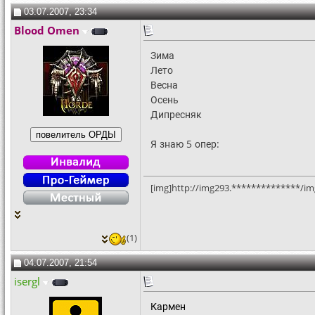
03.07.2007, 23:34
Blood Omen
Зима
Лето
Весна
Осень
Дипресняк
Я знаю 5 опер:
[img]http://img293.**************/im
(1)
04.07.2007, 21:54
isergl
Кармен