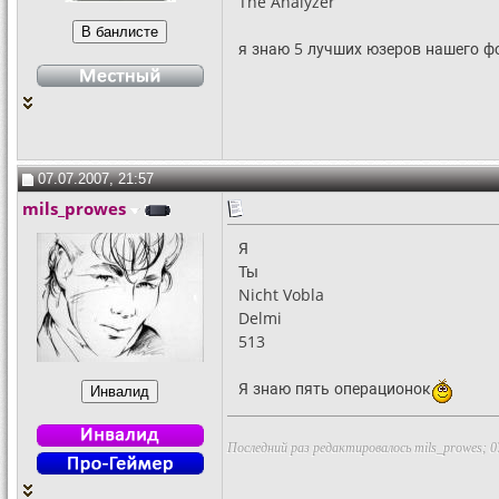
The Analyzer
я знаю 5 лучших юзеров нашего ф
07.07.2007, 21:57
mils_prowes
Я
Ты
Nicht Vobla
Delmi
513
Я знаю пять операционок
Последний раз редактировалось mils_prowes; 0