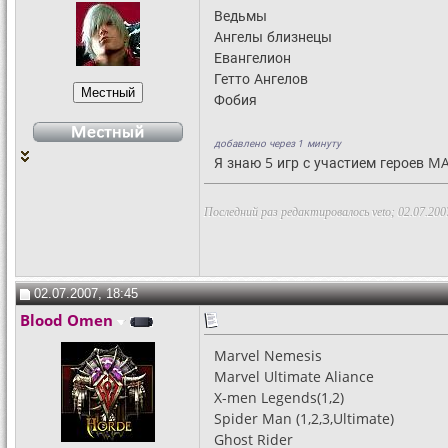
Ведьмы
Ангелы близнецы
Евангелион
Гетто Ангелов
Фобия
добавлено через 1 минуту
Я знаю 5 игр с участием героев M
Последний раз редактировалось veto; 02.07.200
02.07.2007, 18:45
Blood Omen
Marvel Nemesis
Marvel Ultimate Aliance
X-men Legends(1,2)
Spider Man (1,2,3,Ultimate)
Ghost Rider