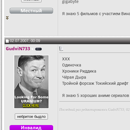
gigabyte
Я знаю 5 фильмов с участием Вина 
02.07.2007, 00:09
GudviN733
ХХХ
Одиночка
Хроники Риддика
Чёрая Дыра
Тройной форсаж Токийский дрифт
Я знаю 5 хороших аниме сериалов 
Последний раз редактировалось GudviN733; 02