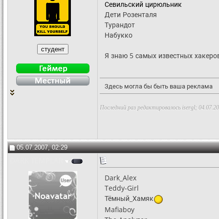
Севильский цирюльник
Дети Розенталя
Турандот
Набукко
Я знаю 5 самых известных хакеров
Здесь могла бы быть ваша реклама
Последний раз редактировалось isergl; 04.07.2
05.07.2007, 02:29
DARK TEMPLAR
Dark_Alex
Teddy-Girl
Тёмный_Хамяк
Mafiaboy