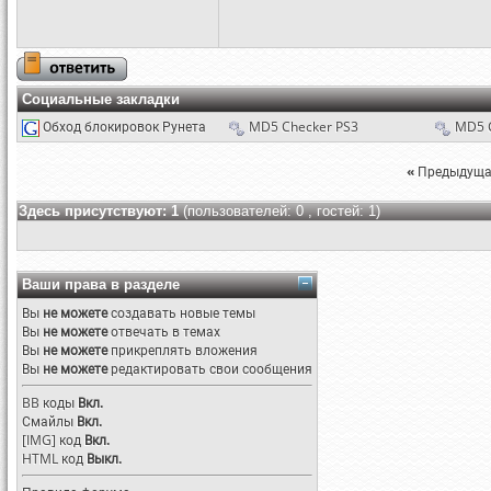
Социальные закладки
Обход блокировок Рунета
MD5 Checker PS3
MD5 
«
Предыдуща
Здесь присутствуют: 1
(пользователей: 0 , гостей: 1)
Ваши права в разделе
Вы
не можете
создавать новые темы
Вы
не можете
отвечать в темах
Вы
не можете
прикреплять вложения
Вы
не можете
редактировать свои сообщения
BB коды
Вкл.
Смайлы
Вкл.
[IMG]
код
Вкл.
HTML код
Выкл.