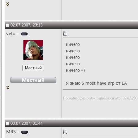
02.07.2007, 23:13
veto
ничего
ничего
ничего
ничего
ничего =)
Я знаю 5 most have игр от EA
Последний раз редактировалось veto; 02.07.200
03.07.2007, 01:44
MRS