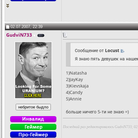
02.07.2007, 22:39
GudviN733
Сообщение от
Locust
Я знаю пять девушек на наше
1)Natasha
2)JayKay
3)Kievskaja
4)Candy
5)Annie
больше ничего 5-ти не знаю =)
Последний раз редактировалось GudviN733; 02