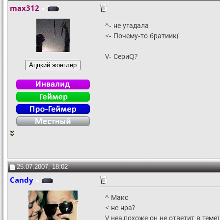
max312
^- не угадала
<- Почему-то братиик(
V- СериQ?
25.07.2007, 18:02
Candy
^ Макс
< не нра?
V неа,похоже он не ответит в теме)