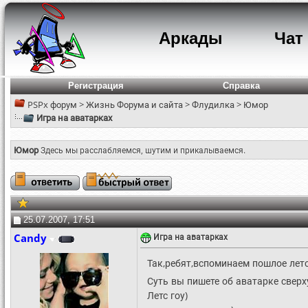
Аркады
Чат
Регистрация
Справка
PSPx форум
>
Жизнь Форума и сайта
>
Флудилка
>
Юмор
Игра на аватарках
Юмор
Здесь мы расслабляемся, шутим и прикалываемся.
25.07.2007, 17:51
Candy
Игра на аватарках
Так,ребят,вспоминаем пошлое лето
Суть вы пишете об аватарке сверх
Летс гоу)