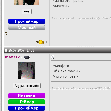
<да да это правда)
VМакс312
Последний раз редактировалось Candy; 25.07.2
(1)
25.07.2007, 17:53
max312
^Конфета
<ЙА ака max312
V кто-то новый
Последний раз редактировалось max312; 25.07