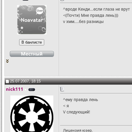
^вроде Кенди...если глаза не врут
<(Почти) Мне правда лень)))
v хмм....без разницы
25.07.2007, 18:15
nick111
^ему правда лень
< я
V следующий!
Лицензия юзер.