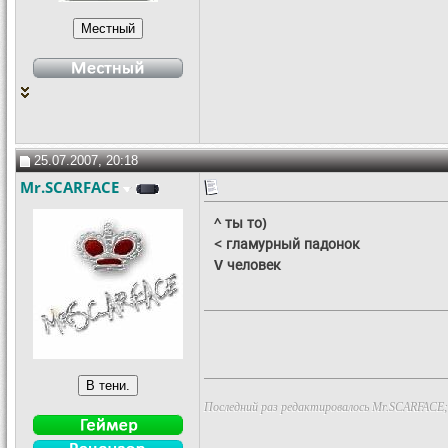
25.07.2007, 20:18
Mr.SCARFACE
^ ты то)
< гламурный падонок
V человек
Последний раз редактировалось Mr.SCARFACE; 