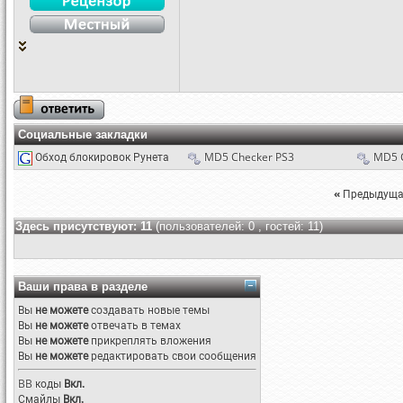
Социальные закладки
Обход блокировок Рунета
MD5 Checker PS3
MD5 
«
Предыдуща
Здесь присутствуют: 11
(пользователей: 0 , гостей: 11)
Ваши права в разделе
Вы
не можете
создавать новые темы
Вы
не можете
отвечать в темах
Вы
не можете
прикреплять вложения
Вы
не можете
редактировать свои сообщения
BB коды
Вкл.
Смайлы
Вкл.