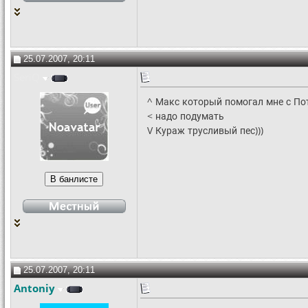
25.07.2007, 20:11
SeriQ
^ Макс который помогал мне с Пот
< надо подумать
V Кураж трусливый пес)))
25.07.2007, 20:11
Antoniy