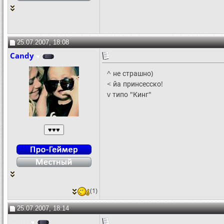
25.07.2007, 18:08
Candy
^ не страшно)
< йа принсесско!
v типо "Кинг"
(1)
25.07.2007, 18:14
SeriQ