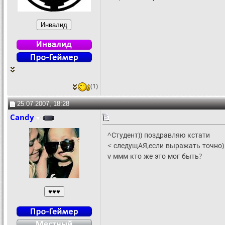
(1)
25.07.2007, 18:28
Candy
^Студент)) поздравляю кстати
< следущАЯ,если выражать точно)
v ммм кто же это мог быть?