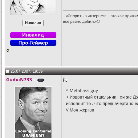
«Спорить в интернете − это как прин
всё равно дебил.»©
25.07.2007, 19:39
GudviN733
^ Metallass guy
< Извратный отшельник , он же Дж
исполнит то , что предначертано ей
V Моя жертва