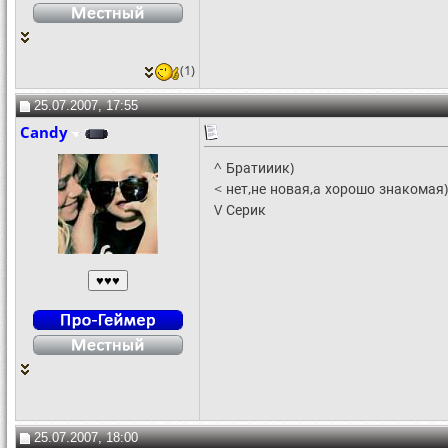
(1)
25.07.2007, 17:55
Candy
^ Братииик)
< нет,не новая,а хорошо знакомая)
V Серик
25.07.2007, 18:00