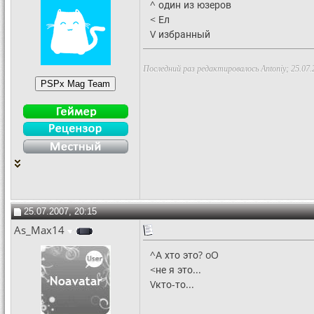
^ один из юзеров
< Ел
V избранный
Последний раз редактировалось Antoniy; 25.07.
25.07.2007, 20:15
As_Max14
^А хто это? oO
<не я это...
Vкто-то...