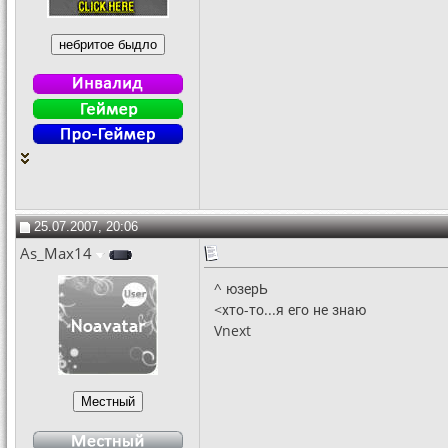
25.07.2007, 20:06
As_Max14
^ юзерЬ
<хто-то...я его не знаю
Vnext