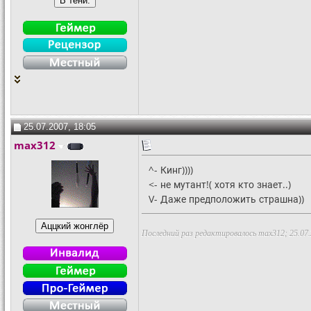
25.07.2007, 18:05
max312
^- Кинг))))
<- не мутант!( хотя кто знает..)
V- Даже предположить страшна))
Последний раз редактировалось max312; 25.07