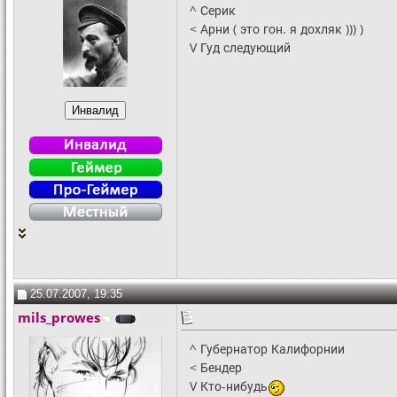
^ Серик
< Арни ( это гон. я дохляк ))) )
V Гуд следующий
25.07.2007, 19:35
mils_prowes
^ Губернатор Калифорнии
< Бендер
V Кто-нибудь