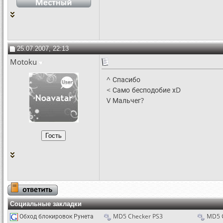
25.07.2007, 22:13
Motoku
^ Спасибо
< Само бесподобие хD
V Мальчег?
Социальные закладки
Обход блокировок Рунета
MD5 Checker PS3
MD5 