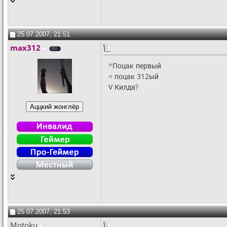
25.07.2007, 21:51
max312
^Поцак первый
< поцак 312ый
V Килда?
25.07.2007, 21:53
Motoku