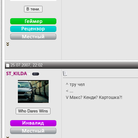
25.07.2007, 22:02
ST_KILDA
^ тру чел
< ...
V Макс? Кенди? Картошка?!