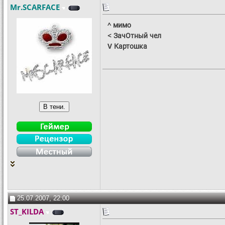
Mr.SCARFACE
^ мимо
< ЗачОтный чел
V Картошка
25.07.2007, 22:00
ST_KILDA