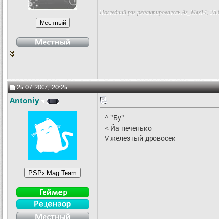
Последний раз редактировалось As_Max14; 25.
25.07.2007, 20:25
Antoniy
^ "Бу"
< Йа печенько
V железный дровосек