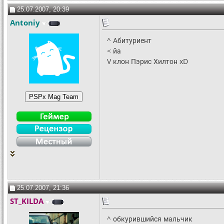
25.07.2007, 20:39
Antoniy
^ Абитуриент
< йа
V клон Пэрис Хилтон xD
25.07.2007, 21:36
ST_KILDA
^ обкурившийся мальчик