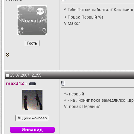
^ Тебе Пятый наболтал? Как йоин
< Поцак Первый %)
V Макс?
25.07.2007, 21:55
max312
^- первый
< - йа , йоинг пока замедлилсо...в
V- поцак Первый?