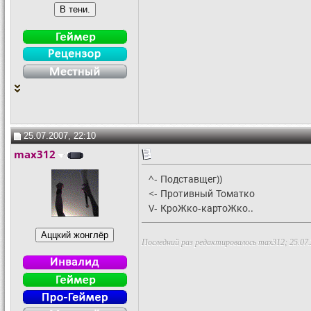
25.07.2007, 22:10
max312
^- Подставщег))
<- Противный Томатко
V- КроЖко-картоЖко..
Последний раз редактировалось max312; 25.07