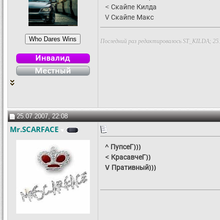
< Скайпе Килда
V Скайпе Макс
Последний раз редактировалось ST_KILDA; 25.
25.07.2007, 22:08
Mr.SCARFACE
^ ПупсеГ)))
< КрасавчеГ))
V Пративный)))