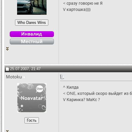
< сразу говорю не Я
V картошка))))
25.07.2007, 21:47
Motoku
^ Килда
< ONE, который скоро выйдет из 
V Каринка? МаКс ?