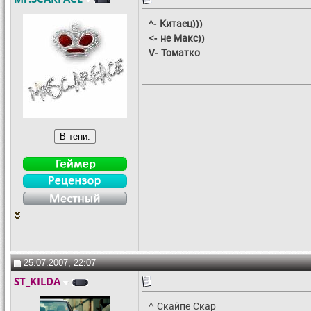
^- Китаец)))
<- не Макс))
V- Томатко
25.07.2007, 22:07
ST_KILDA
^ Скайпе Скар