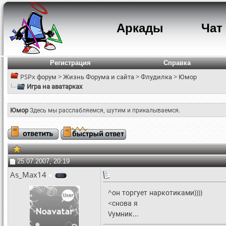
Аркады
Чат
Регистрация
Справка
PSPx форум
>
Жизнь Форума и сайта
>
Флудилка
>
Юмор
Игра на аватарках
Юмор
Здесь мы расслабляемся, шутим и прикалываемся.
25.07.2007, 20:19
As_Max14
^он торгует наркотиками))))
<снова я
Vумник...