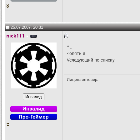
25.07.2007, 20:31
nick111
^L
<опять я
Vследующий по списку
Лицензия юзер.