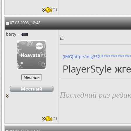
(1)
07.03.2008, 12:48
barty
[IMG]http://img352.*************
PlayerStyle жге
Последний раз редак
(1)