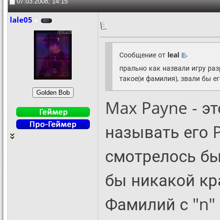
07.03.2008, 14:15
lale05
Сообщение от
leal
прально как назвали игру раз
такое(и фамилия), звали бы е
Max Payne - э
называть его P
смотрелось бы
бы никакой кра
Фамилий с "n"