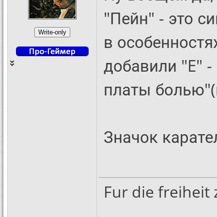
"Пейн" - это с
в особенностях
добавили "E" 
платы болью"(
Значок карате
Fur die freihei