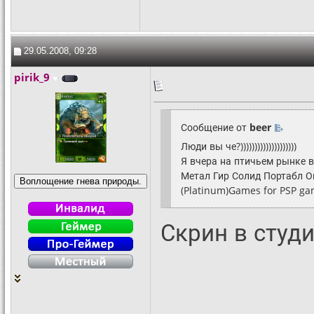
29.05.2008, 09:28
pirik_9
Сообщение от
beer
Люди вы че?))))))))))))))))))))
Я вчера на птичьем рынке в
Метал Гир Солид Портабл О
(Platinum)Games for PSP ga
Скрин в студ