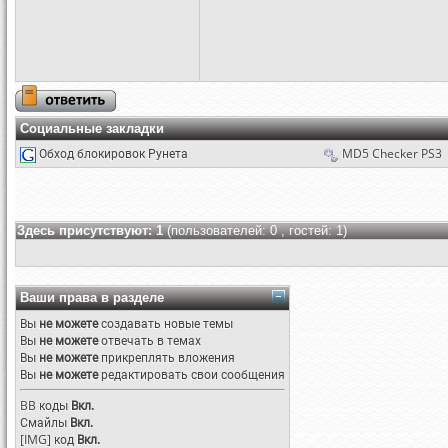
Социальные закладки
Обход блокировок Рунета
MD5 Checker PS3
Здесь присутствуют: 1
(пользователей: 0 , гостей: 1)
Ваши права в разделе
Вы
не можете
создавать новые темы
Вы
не можете
отвечать в темах
Вы
не можете
прикреплять вложения
Вы
не можете
редактировать свои сообщения
BB коды
Вкл.
Смайлы
Вкл.
[IMG]
код
Вкл.