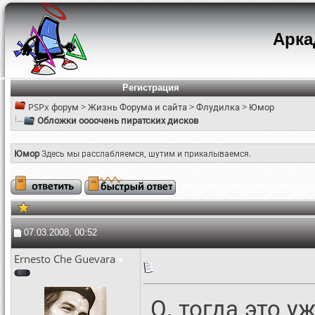
Арк
Регистрация
PSPx форум
>
Жизнь Форума и сайта
>
Флудилка
>
Юмор
Обложки оооочень пиратских дисков
Юмор
Здесь мы расслабляемся, шутим и прикалываемся.
07.03.2008, 00:52
Ernesto Che Guevara
О, тогда это у