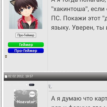
"хакинтоша", если
ПС. Покажи этот "
языку. Уверен, ты
02.02.2012, 19:57
Psp-android
А я думаю что кар