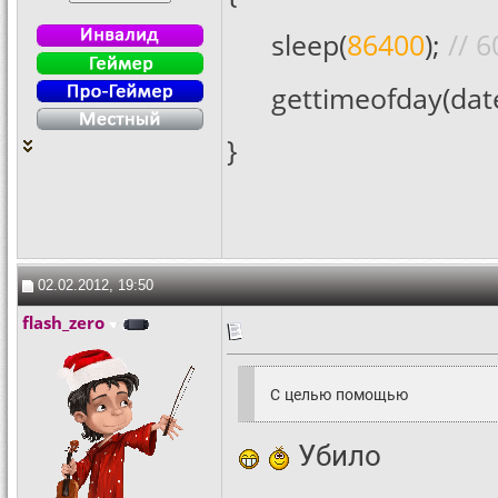
sleep(
86400
);
// 6
gettimeofday(dat
}
02.02.2012, 19:50
flash_zero
С целью помощью
Убило