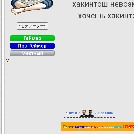
хакинтош невозм
хочешь хакинто
Читай
->
<-
Правила
ПАР
На
эти
картинки
нужно
нажимать
!