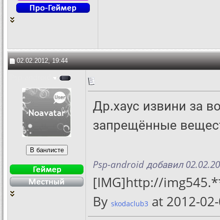
02.02.2012, 19:44
Psp-android
Др.хаус извини за в
запрещённые вещест
Psp-android добавил 02.02.20
[IMG]http://img545.
By
at 2012-02
skodaclub3