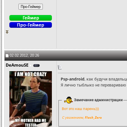
02.02.2012, 20:26
DeAmouSE
Psp-android
, как будучи владел
Я лично тыблыко не перевариваю 
Замечание администрации
Вот это наш парень)))
С уважением,
Flash_Zero