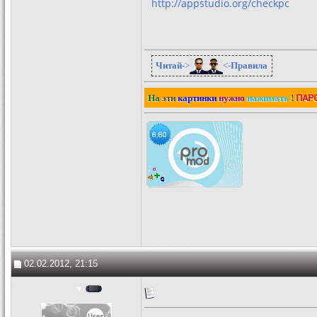
http://appstudio.org/checkpc
Читай
->
<-
Правила
ПАР
На
эти
картинки
нужно
нажимать
!
02.02.2012, 21:15
Psp-android