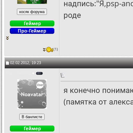
надпись:"Я,psp-and
роде
(1)
02.02.2012, 19:23
Psp-android
я конечно понимаю
(памятка от алекса