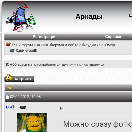
Аркады
Регистрация
Справка
PSPx форум
>
Жизнь Форума и сайта
>
Флудилка
>
Юмор
Хакинтош!!!
Юмор
Здесь мы расслабляемся, шутим и прикалываемся.
02.02.2012, 19:08
ыч1
Можно сразу фотку