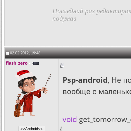
Последний раз редактирова
подумав
02.02.2012, 19:48
flash_zero
Psp-android
, Не п
вообще с маленьк
void
get_tomorrow_da
{