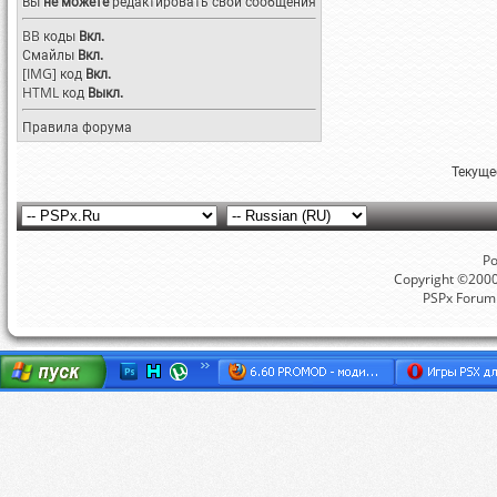
Вы
не можете
редактировать свои сообщения
BB коды
Вкл.
Смайлы
Вкл.
[IMG]
код
Вкл.
HTML код
Выкл.
Правила форума
Текуще
Po
Copyright ©2000 
PSPx Forum