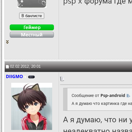
psp x форума где 
02.02.2012, 20:01
DIIGMO
Сообщение от
Psp-android
А я думаю что картинка где н
А я думаю, что ни 
неадекватно назва