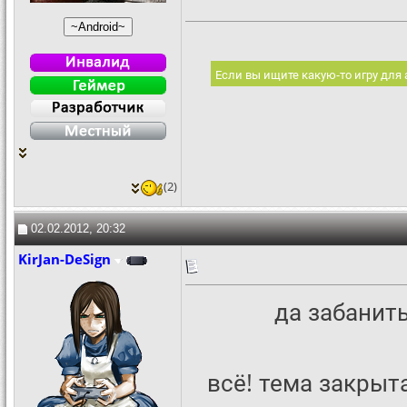
Если вы ищите какую-то игру для
(2)
02.02.2012, 20:32
KirJan-DeSign
да забанить
всё! тема закрыт