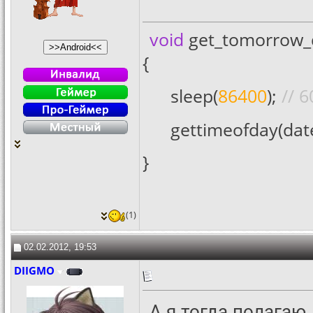
void
get_tomorrow_da
{
sleep(
86400
);
// 6
gettimeofday(dat
}
(1)
02.02.2012, 19:53
DIIGMO
А я тогда полагаю