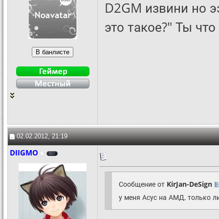
D2GM извини но ээ
это такое?" Ты что
02.02.2012, 21:19
DIIGMO
Сообщение от
KirJan-DeSign
у меня Асус на АМД, только ли