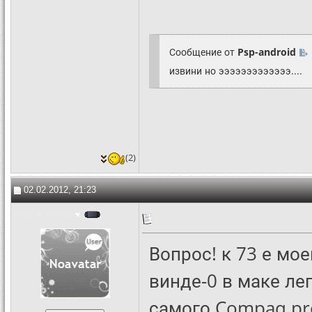
Сообщение от
Psp-android
извини но эээээээээээээ....
(2)
02.02.2012, 21:23
Psp-android
Вопрос! к 73 е мо
винде-0 в маке лег
самого Compaq pre