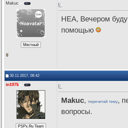
Makuc
НЕА, Вечером буду 
помощью
30.11.2017, 08:42
in1975
Makuc
,
, 
перечитай тему
вопросы.