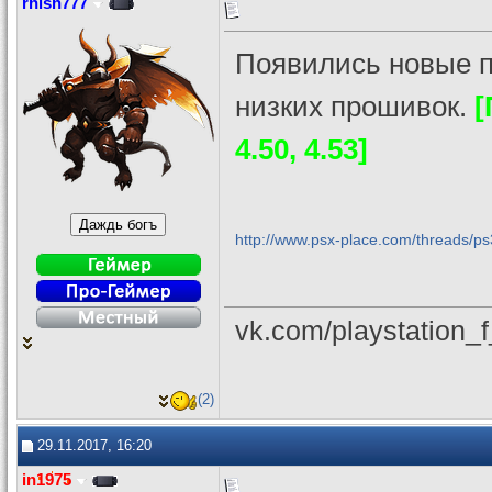
rhish777
Появились новые 
низких прошивок.
[
4.50, 4.53]
http://www.psx-place.com/threads/ps
vk.com/playstation_
(2)
29.11.2017, 16:20
in1975