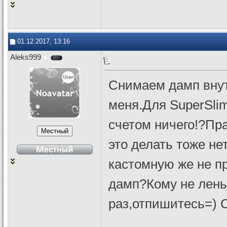
01.12.2017, 13:16
Aleks999
Снимаем дамп внут
меня.Для SuperSlim
счетом ничего!?Пр
это делать тоже не
кастомную же не п
дамп?Кому не лень
раз,отпишитесь=) 