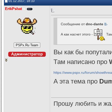
01.12.2017, 18:10
ErikPshat
Сообщение от
dnc-dante
А как насчет этого -
Там
Вы как бы попутал
Там написано про
https://www.pspx.ru/forum/showthr
А эта тема про
Dum
Прошу любить и жа