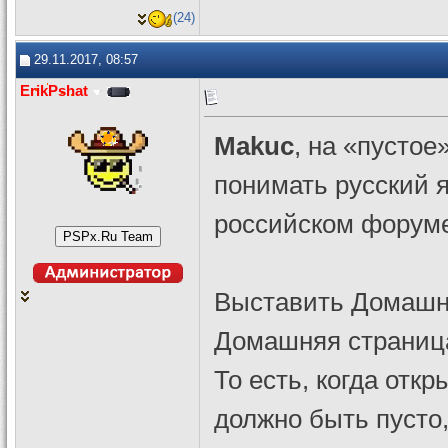
(24)
29.11.2017, 08:57
ErikPshat
Makuc
, на «пустое
понимать русский я
российском форум
Выставить Домашнюю
Домашняя страница
То есть, когда отк
должно быть пусто,