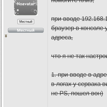
при вводе 192.168.
браузер в консоле 
адреса,
что я не так настро
1. при вводе в адре
в логах у сервака 
не PS, пошел вон)