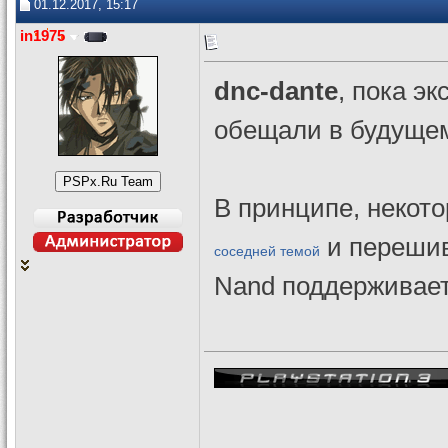
01.12.2017, 15:17
in1975
dnc-dante
, пока э
обещали в будуще
В принципе, некото
и перешив
соседней темой
Nand поддерживаетс