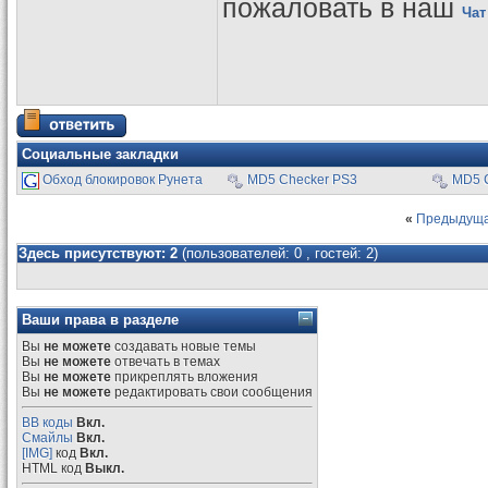
пожаловать в наш
Чат
Социальные закладки
Обход блокировок Рунета
MD5 Checker PS3
MD5 
«
Предыдуща
Здесь присутствуют: 2
(пользователей: 0 , гостей: 2)
Ваши права в разделе
Вы
не можете
создавать новые темы
Вы
не можете
отвечать в темах
Вы
не можете
прикреплять вложения
Вы
не можете
редактировать свои сообщения
BB коды
Вкл.
Смайлы
Вкл.
[IMG]
код
Вкл.
HTML код
Выкл.