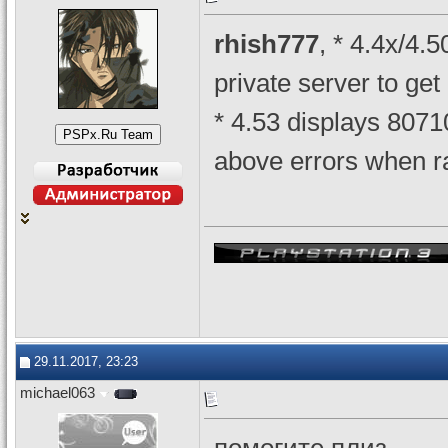
rhish777
, * 4.4x/4.
private server to ge
* 4.53 displays 8071
above errors when r
29.11.2017, 23:23
michael063
помогите плиз,