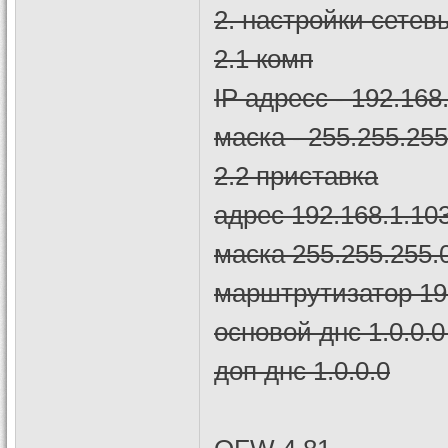
2. настройки сетевы
2.1 комп
IP адресс - 192.168
маска - 255.255.255
2.2 приставка
адрес 192.168.1.10
маска 255.255.255.
марштрутизатор 19
основой днс 1.0.0.
доп днс 1.0.0.0