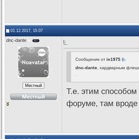
01.12.2017, 15:07
dnc-dante
Сообщение от
in1975
dnc-dante
, хардварным фле
.
Т.е. этим способом
форуме, там вроде