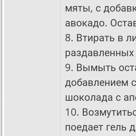
мяты, с добав
авокадо. Остав
8. Втирать в л
раздавленных 
9. Вымыть ост
добавлением с
шоколада с а
10. Возмутить
поедает гель д