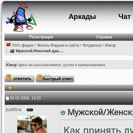
Аркады
Чат
Регистрация
Справка
PSPx форум
>
Жизнь Форума и сайта
>
Флудилка
>
Юмор
Мужской/Женский душ....
Юмор
Здесь мы расслабляемся, шутим и прикалываемся.
06.03.2008, 14:51
JustKira
Мужской/Женски
Как принять д