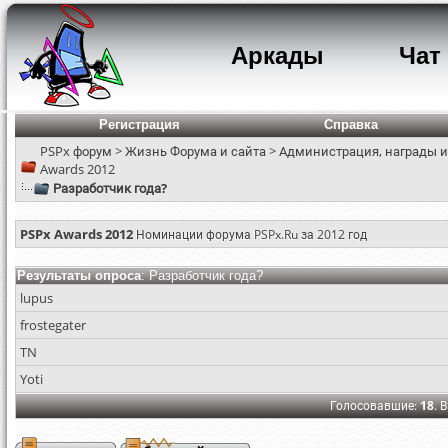
Аркады
Чат
Регистрация
Справка
PSPx форум
>
Жизнь Форума и сайта
>
Администрация, награды и
Awards 2012
Разработчик года?
PSPx Awards 2012
Номинации форума PSPx.Ru за 2012 год
Результаты опроса
: Разработчик года?
lupus
frostegater
TN
Yoti
Голосовавшие:
18
. 