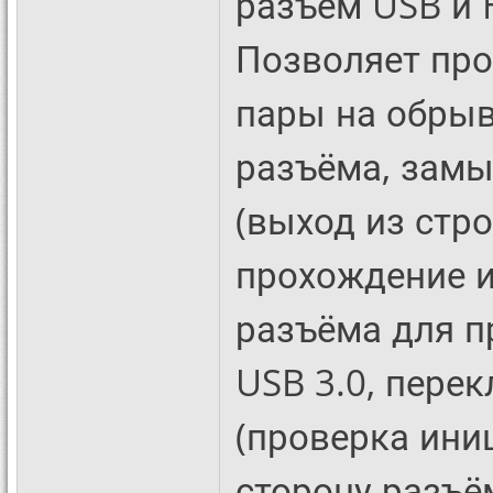
разъём USB и 
Позволяет пр
пары на обрыв
разъёма, замы
(выход из стро
прохождение и
разъёма для п
USB 3.0, пере
(проверка ини
сторону разъё