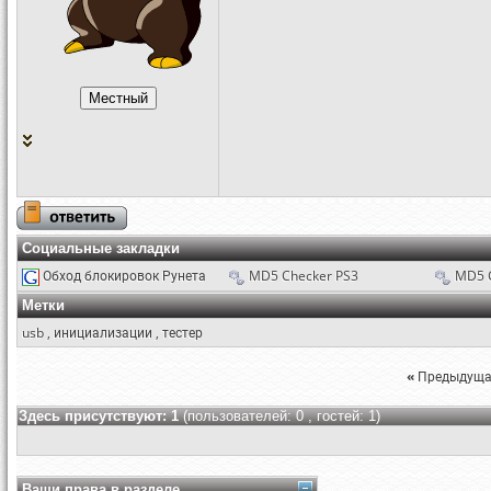
Социальные закладки
Обход блокировок Рунета
MD5 Checker PS3
MD5 
Метки
usb
,
инициализации
,
тестер
«
Предыдуща
Здесь присутствуют: 1
(пользователей: 0 , гостей: 1)
Ваши права в разделе