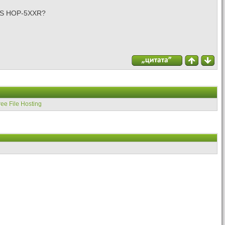
D5S HOP-5XXR?
ree File Hosting