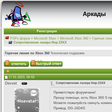
Аркады
Регистрация
PSPx форум
>
Microsoft Xbox
>
Microsoft Xbox 360
>
Горячая лин
Сопротивление лазера Hop-15XX
Горячая линия по Xbox 360
Техническая поддержка
17.01.2023, 00:55
Devset
Сопротивление лазера Hop-15XX
Приветствую форумчане!
Прошу помощи, есть Xbox 360 S пр
Можете пожалуйста скинуть номин
Привод: DG-16D4S