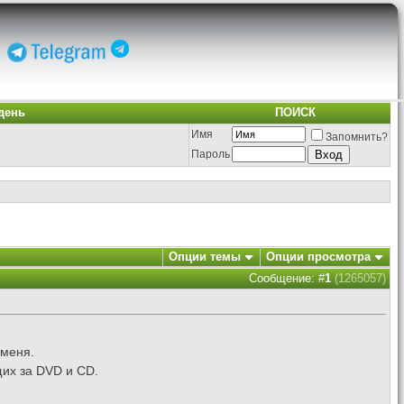
день
ПОИСК
Имя
Запомнить?
Пароль
Опции темы
Опции просмотра
Сообщение: #
1
(1265057)
 меня.
их за DVD и СD.