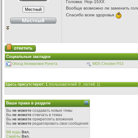
Головка: Hop-15XX
Вообще возможно ли заменить гол
Спасибо всем здоровья.
Социальные закладки
Обход блокировок Рунета
MD5 Checker PS3
Здесь присутствуют: 1
(пользователей: 0 , гостей: 1)
Ваши права в разделе
Вы
не можете
создавать новые темы
Вы
не можете
отвечать в темах
Вы
не можете
прикреплять вложения
Вы
не можете
редактировать свои сообщения
BB коды
Вкл.
Смайлы
Вкл.