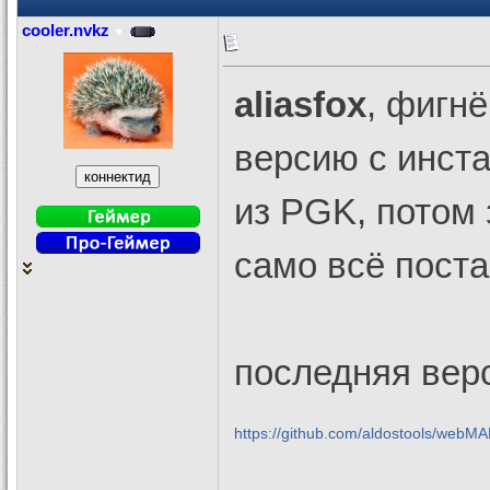
cooler.nvkz
aliasfox
, фигнё
версию с инста
из PGK, потом 
само всё постав
последняя верс
https://github.com/aldostools/webM