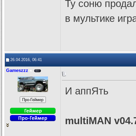
Ту соню продал
в мультике иг
26.04.2016, 06:41
Gameszzz
И аппЯть
multiMAN v04.