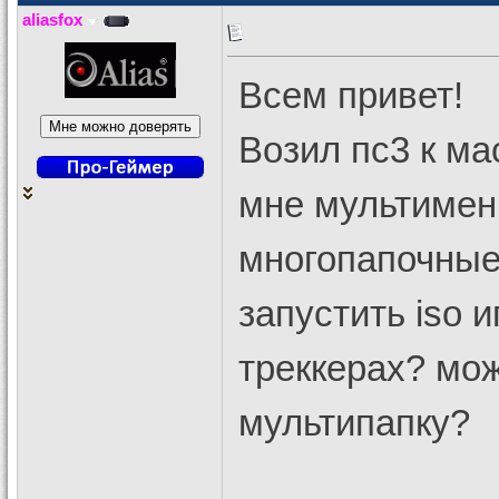
aliasfox
Всем привет!
Возил пс3 к ма
мне мультимен 
многопапочные 
запустить iso 
треккерах? мож
мультипапку?