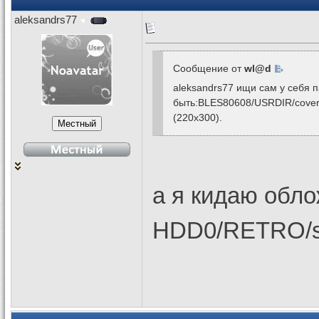
aleksandrs77
Сообщение от
wl@d
aleksandrs77 ищи сам у себя п
быть:BLES80608/USRDIR/covers
(220x300).
а я кидаю обл
HDD0/RETRO/sn