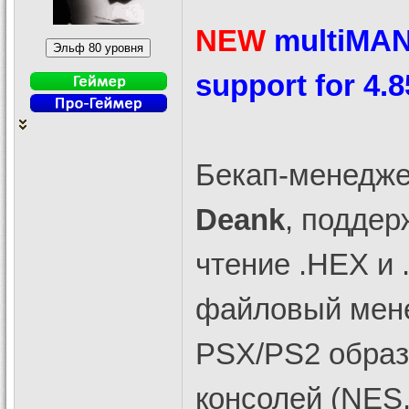
NEW
multiMAN
support for 4.
Бекап-менеджер
Deank
, поддер
чтение .HEX и
файловый мене
PSX/PS2 образ
консолей (NES, 