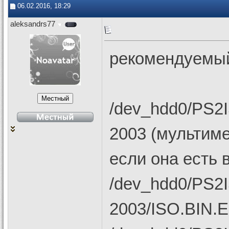
06.02.2016, 18:29
aleksandrs77
рекомендуемы
/dev_hdd0/PS2
2003 (мультиме
если она есть 
/dev_hdd0/PS2
2003/ISO.BIN.