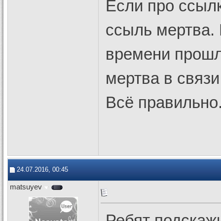
Если про ссыл
ссыль мертва. 
времени прошл
мертва в связ
Всё правильно
24.07.2016, 00:45
matsuyev
Ребят подскаж