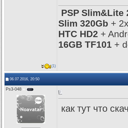
PSP Slim&Lite 
Slim 320Gb
+ 2x
HTC HD2
+ Andr
16GB TF101
+ d
(1)
06.07.2016, 20:50
Ps3-048
как тут что ска