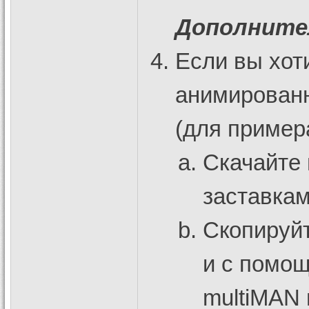
Дополните
Если вы хот
анимированн
(для примера
Cкачайте 
заставка
Скопируй
и с помо
multiMAN 