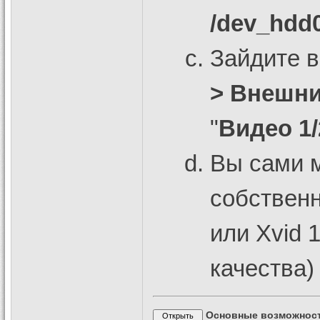
/dev_hdd
Зайдите 
> Внешни
"
Видео 1/
Вы сами м
собствен
или Xvid 
качества)
Основные возможнос