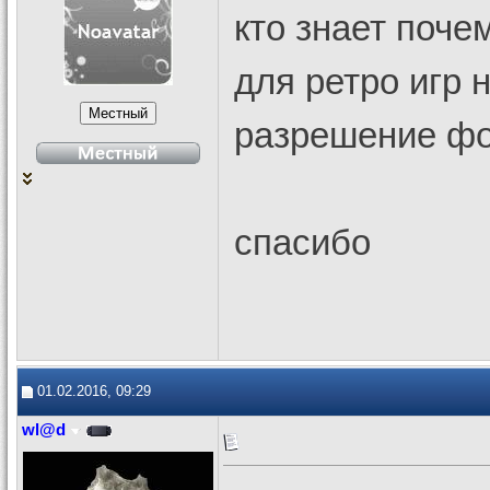
кто знает поче
для ретро игр 
разрешение фо
спасибо
01.02.2016, 09:29
wl@d