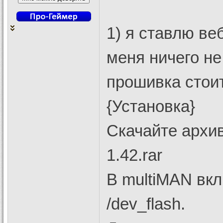
1) я ставлю ве
меня ничего не 
прошивка стои
{Установка}
Скачайте архи
1.42.rar
В multiMAN вкл
/dev_flash.