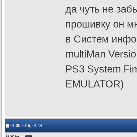
да чуть не заб
прошивку он м
в Систем инфо
multiMan Versio
PS3 System Fi
EMULATOR)
01.06.2016, 01:14
ianpav