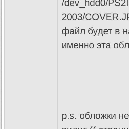
/dev_hdd0/PS2
2003/COVER.JP
файл будет в н
именно эта обл
p.s. обложки н