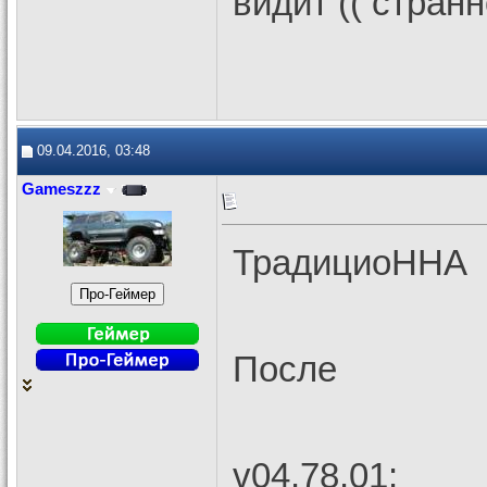
видит (( стран
09.04.2016, 03:48
Gameszzz
ТрадициоННА
После
v04.78.01: