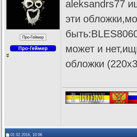
aleksandrs77 и
эти обложки,мо
быть:BLES8060
может и нет,и
обложки (220x3
01.02.2016, 10:06